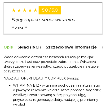
5.0 / 5.0
Fajny zapach ,super witamina
Monika M.
Opis
Skład (INCI)
Szczegółowe informacje
R
Woda dokładnie oczyszcza naskórek usuwając makijaż
twarzy, oczu i ust oraz pozostałe zabrudzenia. Odświeża
skórę i zapewnia jej wszystko, czego potrzebuje na etapie
oczyszczania.
NASZ AUTORSKI BEAUTY COMPLEX tworzą:
WITAMINA B12 - witamina pochodzenia naturalnego
o pięknym różowym kolorze, która pomaga złagodzić
wrażliwą i zestresowaną skórę, przynosi ulgę,
przyspiesza regenerację skóry, nadaje jej promienny
wygląd.