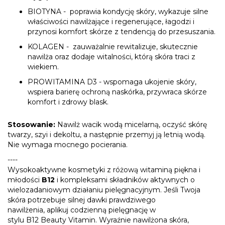
BIOTYNA - poprawia kondycję skóry, wykazuje silne
właściwości nawilżające i regenerujące, łagodzi i
przynosi komfort skórze z tendencją do przesuszania.
KOLAGEN - zauważalnie rewitalizuje, skutecznie
nawilża oraz dodaje witalności, którą skóra traci z
wiekiem.
PROWITAMINA D3 - wspomaga ukojenie skóry,
wspiera barierę ochroną naskórka, przywraca skórze
komfort i zdrowy blask.
Stosowanie:
Nawilż wacik wodą micelarną, oczyść skórę
twarzy, szyi i dekoltu, a następnie przemyj ją letnią wodą.
Nie wymaga mocnego pocierania.
----
Wysokoaktywne kosmetyki z
różową witamin
ą piękna i
młodości
B12
i kompleksami składników aktywnych o
wielozadaniowym działaniu pielęgnacyjnym. Jeśli
Twoja
skóra potrzebuje silnej dawki prawdziwego
nawilżenia
,
a
plikuj
codzienną pielęgnację w
stylu
B12
Beauty
Vitamin
.
Wyraźnie nawilżona skóra,