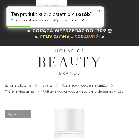
×
*
Ten produkt kupiło ostatnio
41 osób
.
* - na podstawie sprzedaży z ostatnich 30 dni
🔥
GORĄCA WYPRZEDAŻ DO -70%
😱
➤
CENY PŁONĄ – SPRAWDŹ!
➤
Strona główna
Twarz
Kosmetyki do demakijażu
Płyny micelarne
Witaminowa woda micelarna do demakijażu
Skip
to
the
Wyprzedane
end
of
the
images