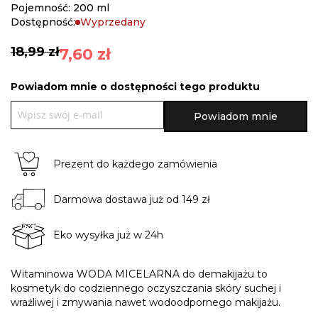
gallery
Pojemność: 200 ml
Dostępność:
Wyprzedany
18,99 zł
7,60 zł
Powiadom mnie o dostępności tego produktu
Powiadom mnie
Prezent do każdego zamówienia
Darmowa dostawa już od 149 zł
Eko wysyłka już w 24h
Witaminowa WODA MICELARNA do demakijażu to
kosmetyk do codziennego oczyszczania skóry suchej i
wrażliwej i zmywania nawet wodoodpornego makijażu.