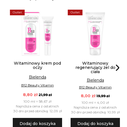
Outlet
Outlet
Witaminowy krem pod
Witaminowy
oczy
regenerujący żel do
ciała
Bielenda
Bielenda
B12 Beauty Vitamin
B12 Beauty Vitamin
8,80 zł
21,99 zł
8,00 zł
19,99 zł
100 ml = 58,67 zł
100 ml = 4,00 zł
Najniższa cena z ostatnich
Najniższa cena z ostatnich
30 dni przed obniżką: 12,09 zł
30 dni przed obniżką: 10,99 zł
Dodaj do koszyka
Dodaj do koszyka