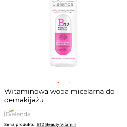
gallery
Skip
Witaminowa woda micelarna do
to
demakijażu
the
beginning
of
the
images
Seria produktu:
B12 Beauty Vitamin