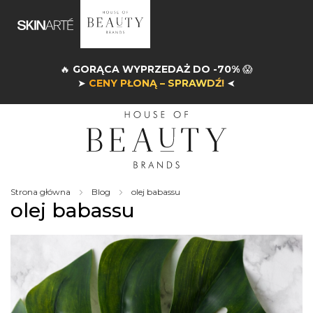
🔥
GORĄCA WYPRZEDAŻ DO -70%
😱
➤
CENY PŁONĄ – SPRAWDŹ!
➤
Strona główna
Blog
olej babassu
olej babassu