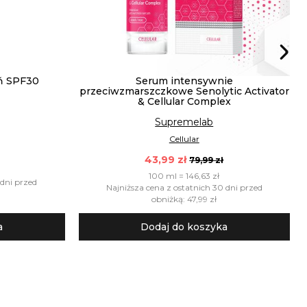
ń SPF30
Serum intensywnie
przeciwzmarszczkowe Senolytic Activator
& Cellular Complex
Supremelab
Cellular
43,99 zł
79,99 zł
100 ml = 146,63 zł
 dni przed
Najniższa cena z ostatnich 30 dni przed
obniżką: 47,99 zł
a
Dodaj do koszyka