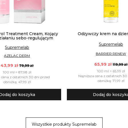
ol Treatment Cream, Kojący
Odżywczy krem na dzie
ziałaniu sebo-regulującym
Supremelab
Supremelab
BARRIER RENEW
AZELAC DERM
65,99 zł
119,99 zł
43,99 zł
79,99 zł
100 ml = 65,99 zł
100 ml = 87,98 zł
Najniższa cena z ostatnich 30
 cena z ostatnich 30 dni przed
obniżką: 71,99 zł
obniżką: 47,99 zł
Dodaj do koszyka
Dodaj do koszyk
Wszystkie produkty Supremelab