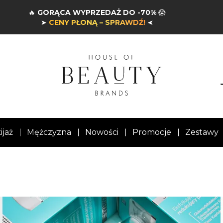
🔥
GORĄCA WYPRZEDAŻ DO -70%
😱
➤
CENY PŁONĄ – SPRAWDŹ!
➤
ijaż
Mężczyzna
Nowości
Promocje
Zestawy