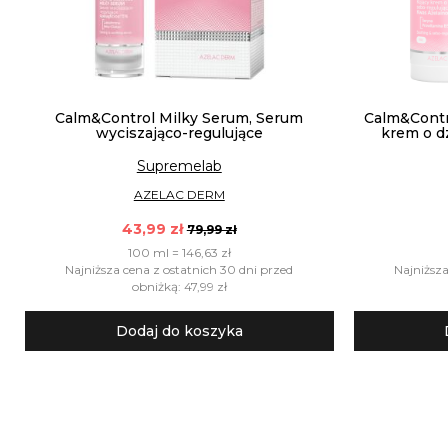
Calm&Control Milky Serum, Serum
Calm&Contr
wyciszająco-regulujące
krem o d
Supremelab
AZELAC DERM
43,99 zł
79,99 zł
100 ml = 146,63 zł
Najniższa cena z ostatnich 30 dni przed
Najniższa
obniżką: 47,99 zł
Dodaj do koszyka