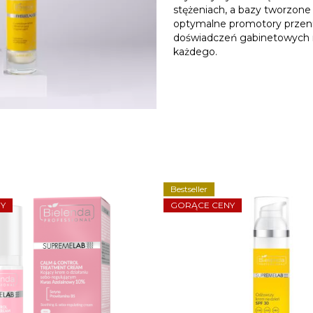
stężeniach, a bazy tworzone
optymalne promotory przeni
doświadczeń gabinetowych 
każdego.
Bestseller
Y
GORĄCE CENY