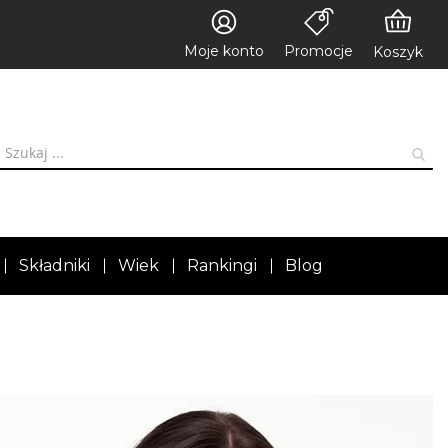
Moje konto
Promocje
Koszyk
Składniki
Wiek
Rankingi
Blog