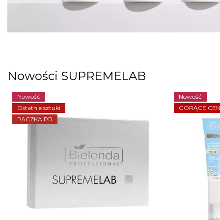
Nowości SUPREMELAB
Nowość
Nowość
Ostatnie sztuki
GORĄCE CEN
PACZKA PR