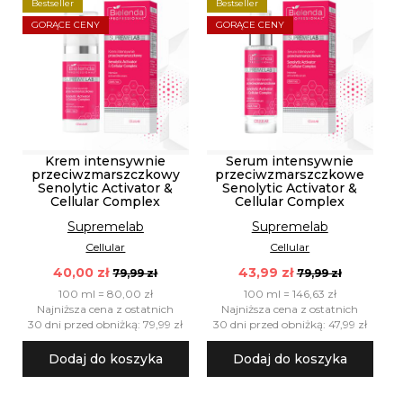
Bestseller
Bestseller
GORĄCE CENY
GORĄCE CENY
Krem intensywnie
Serum intensywnie
przeciwzmarszczkowy
przeciwzmarszczkowe
Senolytic Activator &
Senolytic Activator &
Cellular Complex
Cellular Complex
Supremelab
Supremelab
Cellular
Cellular
40,00 zł
43,99 zł
79,99 zł
79,99 zł
100 ml = 80,00 zł
100 ml = 146,63 zł
Najniższa cena z ostatnich
Najniższa cena z ostatnich
30 dni przed obniżką: 79,99 zł
30 dni przed obniżką: 47,99 zł
Dodaj do koszyka
Dodaj do koszyka