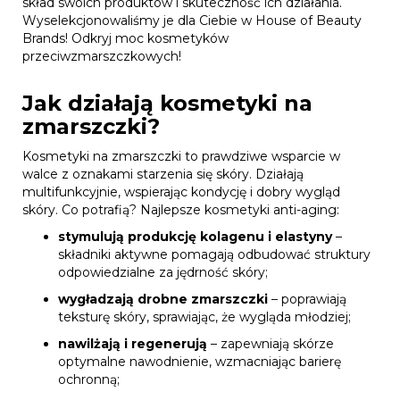
skład swoich produktów i skuteczność ich działania.
Wyselekcjonowaliśmy je dla Ciebie w House of Beauty
Brands! Odkryj moc kosmetyków
przeciwzmarszczkowych!
Jak działają kosmetyki na
zmarszczki?
Kosmetyki na zmarszczki to prawdziwe wsparcie w
walce z oznakami starzenia się skóry. Działają
multifunkcyjnie, wspierając kondycję i dobry wygląd
skóry. Co potrafią? Najlepsze kosmetyki anti-aging:
stymulują produkcję kolagenu i elastyny
–
składniki aktywne pomagają odbudować struktury
odpowiedzialne za jędrność skóry;
wygładzają drobne zmarszczki
– poprawiają
teksturę skóry, sprawiając, że wygląda młodziej;
nawilżają i regenerują
– zapewniają skórze
optymalne nawodnienie, wzmacniając barierę
ochronną;