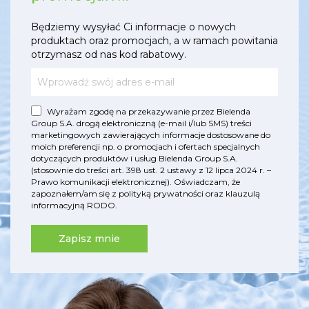
Będziemy wysyłać Ci informacje o nowych
produktach oraz promocjach, a w ramach powitania
otrzymasz od nas kod rabatowy.
Wyrażam zgodę na przekazywanie przez Bielenda
Group S.A. drogą elektroniczną (e-mail i/lub SMS) treści
marketingowych zawierających informacje dostosowane do
moich preferencji np. o promocjach i ofertach specjalnych
dotyczących produktów i usług Bielenda Group S.A.
(stosownie do treści art. 398 ust. 2 ustawy z 12 lipca 2024 r. –
Prawo komunikacji elektronicznej). Oświadczam, że
zapoznałem/am się z
polityką prywatności
oraz
klauzulą
informacyjną RODO
.
Zapisz mnie