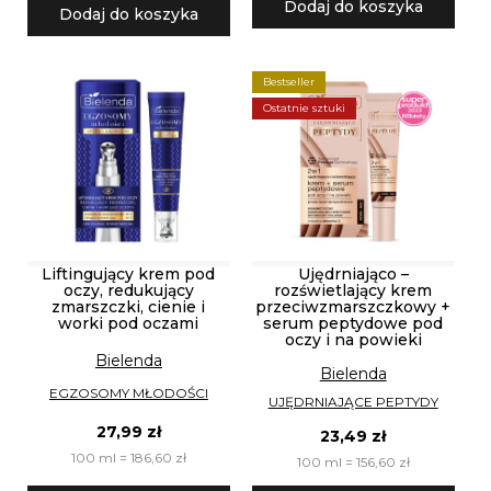
Dodaj do koszyka
Dodaj do koszyka
Bestseller
Ostatnie sztuki
Liftingujący krem pod
Ujędrniająco –
oczy, redukujący
rozświetlający krem
zmarszczki, cienie i
przeciwzmarszczkowy +
worki pod oczami
serum peptydowe pod
oczy i na powieki
Bielenda
Bielenda
EGZOSOMY MŁODOŚCI
UJĘDRNIAJĄCE PEPTYDY
27,99 zł
23,49 zł
100 ml = 186,60 zł
100 ml = 156,60 zł