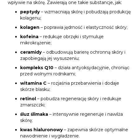
wpływie na skórę. Zawierają one takie substancje, jak:
peptydy
– wzmacniają skórę i pobudzają produkcję
kolagenu;
kolagen
– poprawia jędrność i elastyczność skóry;
kofeina
– redukuje obrzęki i stymuluje
mikrokrążenie;
ceramidy
– odbudowują barierę ochronną skóry i
zapobiegają jej wysuszeniu;
kompleks Q10
– działa antyoksydacyjnie, chroniąc
przed wolnymi rodnikami;
witamina C
– rozjaśnia przebarwienia i dodaje
skórze blasku;
retinol
– pobudza regenerację skóry i redukuje
zmarszczki;
śluz ślimaka
– intensywnie regeneruje i nawilża
skórę;
kwas hialuronowy
– zapewnia skórze optymalne
nawodnienie i wygładzenie.