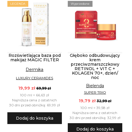
LEGENDA
Wyprzedane
Rozświetlająca baza pod
Głęboko odbudowujący
makijaż MAGIC FILTER
krem
przeciwzmarszczkowy
RETINOL + VIT C +
Dermika
KOLAGEN 70+, dzień/
noc
LUXURY CERAMIDES
Bielenda
19,99 zł
69,99 zł
SUPER TRIO
100 ml = 66,63 zł
Najniższa cena z ostatnich
19,79 zł
32,99 zł
30 dni przed obniżką: 69,99 zł
100 ml = 39,58 zł
Najniższa cena z ostatnich
Dodaj do koszyka
30 dni przed obniżką: 32,99 zł
Dodaj do koszyka