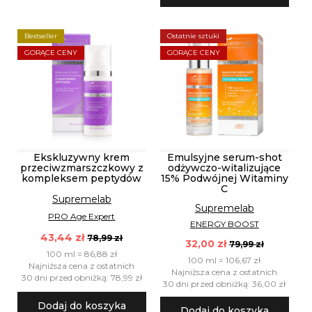
Bestseller
Ostatnie sztuki
GORĄCE CENY
GORĄCE CENY
Ekskluzywny krem
Emulsyjne serum-shot
przeciwzmarszczkowy z
odżywczo-witalizujące
kompleksem peptydów
15% Podwójnej Witaminy
C
Supremelab
Supremelab
PRO Age Expert
ENERGY BOOST
43,44 zł
78,99 zł
32,00 zł
79,99 zł
100 ml = 86,88 zł
100 ml = 106,67 zł
Najniższa cena z ostatnich
Najniższa cena z ostatnich
30 dni przed obniżką: 78,99 zł
30 dni przed obniżką: 36,00 zł
Dodaj do koszyka
Dodaj do koszyka