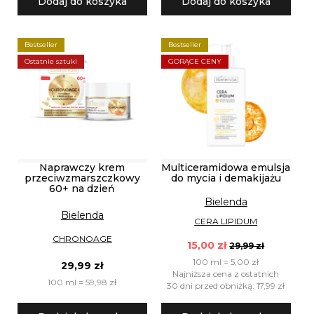
Dodaj do koszyka
Dodaj do koszyka
Bestseller
Bestseller
Ostatnie sztuki
GORĄCE CENY
Naprawczy krem
Multiceramidowa emulsja
przeciwzmarszczkowy
do mycia i demakijażu
60+ na dzień
Bielenda
Bielenda
CERA LIPIDUM
CHRONOAGE
15,00 zł
29,99 zł
100 ml = 5,00 zł
29,99 zł
Najniższa cena z ostatnich
100 ml = 59,98 zł
30 dni przed obniżką: 17,99 zł