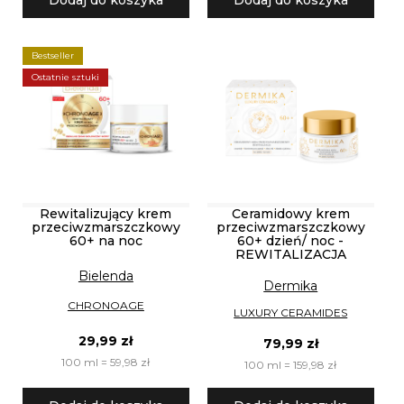
Dodaj do koszyka
Dodaj do koszyka
Bestseller
Ostatnie sztuki
Rewitalizujący krem
Ceramidowy krem
przeciwzmarszczkowy
przeciwzmarszczkowy
60+ na noc
60+ dzień/ noc -
REWITALIZACJA
Bielenda
Dermika
CHRONOAGE
LUXURY CERAMIDES
29,99 zł
79,99 zł
100 ml = 59,98 zł
100 ml = 159,98 zł