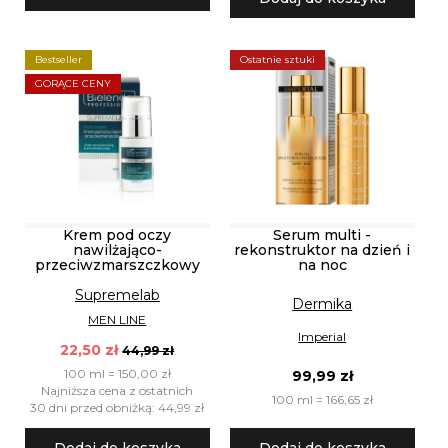
Bestseller
Ostatnie sztuki
GORĄCE CENY
Krem pod oczy
Serum multi -
nawilżająco-
rekonstruktor na dzień i
przeciwzmarszczkowy
na noc
Supremelab
Dermika
MEN LINE
Imperial
22,50 zł
44,99 zł
100 ml = 150,00 zł
99,99 zł
Najniższa cena z ostatnich
100 ml = 166,65 zł
30 dni przed obniżką: 44,99 zł