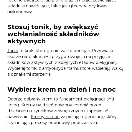
Idealne będą żele lub pianki oraz emulsje, zawierające
składniki nawilżające, takie jak gliceryna czy kwas
hialuronowy.
Stosuj tonik, by zwiększyć
wchłanialność składników
aktywnych
Tonik
to krok, którego nie warto pomijać. Przywraca
skórze naturalne pH i przygotowuje ją na przyjęcie
składników aktywnych z kolejnych etapów pielęgnacji.
Wybieraj toniki z antyoksydantami, które wspierają walkę
z oznakami starzenia.
Wybierz krem na dzień i na noc
Dobrze dobrany krem to fundament pielęgnacji anti-
aging.
Kremy na dzień
powinny chronić przed
działaniem czynników zewnętrznych i zapewniać
nawilżenie.
Kremy na noc
wspierają regenerację skóry,
stymulując procesy odbudowy podczas snu.