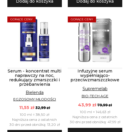
Dodaj do koszyka
Dodaj do koszyka
GORĄCE CENY
GORĄCE CENY
Serum - koncentrat multi
Infuzyjne serum
naprawczy na noc,
wypełniająco-
redukujący zmarszczki i
przeciwzmarszczkowe
przebarwienia
Supremelab
Bielenda
BIO-TECH AGE
EGZOSOMY MŁODOŚCI
43,99 zł
79,99 zł
11,55 zł
32,99 zł
100 ml = 146,63 zł
100 ml = 38,50 zł
Najniższa cena z ostatnich
Najniższa cena z ostatnich
30 dni przed obniżką: 47,99 zł
30 dni przed obniżką: 13,20 zł