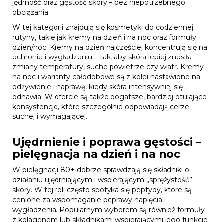
jędrność oraz gęstość skóry – bez niepotrzebnego
obciążania.
W tej kategorii znajdują się kosmetyki do codziennej
rutyny, takie jak kremy na dzień i na noc oraz formuły
dzień/noc. Kremy na dzień najczęściej koncentrują się na
ochronie i wygładzeniu – tak, aby skóra lepiej znosiła
zmiany temperatury, suche powietrze czy wiatr. Kremy
na noc i warianty całodobowe są z kolei nastawione na
odżywienie i naprawę, kiedy skóra intensywniej się
odnawia. W ofercie są także bogatsze, bardziej otulające
konsystencje, które szczególnie odpowiadają cerze
suchej i wymagającej.
Ujędrnienie i poprawa gęstości –
pielęgnacja na dzień i na noc
W pielęgnacji 80+ dobrze sprawdzają się składniki o
działaniu ujędrniającym i wspierającym „sprężystość”
skóry. W tej roli często spotyka się peptydy, które są
cenione za wspomaganie poprawy napięcia i
wygładzenia. Popularnym wyborem są również formuły
z
kolagenem
lub składnikami wspierającymi jego funkcje