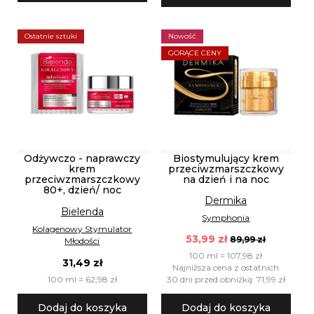
Ostatnie sztuki
Nowość
GORĄCE CENY
Odżywczo - naprawczy
Biostymulujący krem
krem
przeciwzmarszczkowy
przeciwzmarszczkowy
na dzień i na noc
80+, dzień/ noc
Dermika
Bielenda
Symphonia
Kolagenowy Stymulator
53,99 zł
89,99 zł
Młodości
100 ml = 107,98 zł
31,49 zł
Najniższa cena z ostatnich
100 ml = 62,98 zł
30 dni przed obniżką: 71,99 zł
Dodaj do koszyka
Dodaj do koszyka