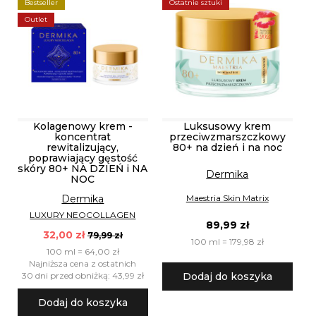
Bestseller
Ostatnie sztuki
Outlet
Kolagenowy krem -
Luksusowy krem
koncentrat
przeciwzmarszczkowy
rewitalizujący,
80+ na dzień i na noc
poprawiający gęstość
skóry 80+ NA DZIEŃ i NA
Dermika
NOC
Dermika
Maestria Skin Matrix
LUXURY NEOCOLLAGEN
89,99 zł
32,00 zł
79,99 zł
100 ml = 179,98 zł
100 ml = 64,00 zł
Najniższa cena z ostatnich
30 dni przed obniżką: 43,99 zł
Dodaj do koszyka
Dodaj do koszyka