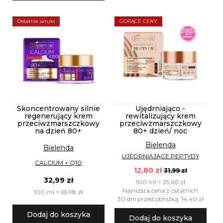
Ostatnie sztuki
GORĄCE CENY
Skoncentrowany silnie
Ujędrniająco -
regenerujący krem
rewitalizujący krem
przeciwzmarszczkowy
przeciwzmarszczkowy
na dzień 80+
80+ dzień/ noc
Bielenda
Bielenda
UJĘDRNIAJĄCE PEPTYDY
CALCIUM + Q10
12,80 zł
31,99 zł
32,99 zł
100 ml = 25,60 zł
Najniższa cena z ostatnich
100 ml = 65,98 zł
30 dni przed obniżką: 14,40 zł
Dodaj do koszyka
Dodaj do koszyka