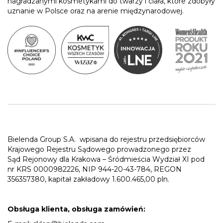
nagradzanymi kosmetykami do twarzy i ciała, które zdobyły
uznanie w Polsce oraz na arenie międzynarodowej.
Bielenda Group S.A.
wpisana do rejestru przedsiębiorców
Krajowego Rejestru Sądowego prowadzonego przez
Sąd Rejonowy dla Krakowa – Śródmieścia Wydział XI pod
nr KRS 0000982226, NIP 944-20-43-784, REGON
356357380, kapitał zakładowy 1.600.465,00 pln.
Obsługa klienta, obsługa zamówień: