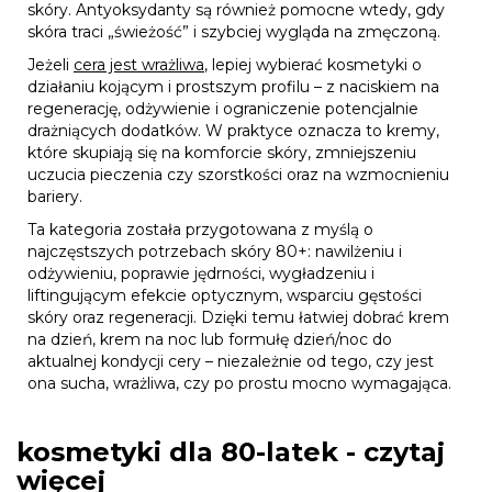
skóry. Antyoksydanty są również pomocne wtedy, gdy
skóra traci „świeżość” i szybciej wygląda na zmęczoną.
Jeżeli
cera jest wrażliwa
, lepiej wybierać kosmetyki o
działaniu kojącym i prostszym profilu – z naciskiem na
regenerację, odżywienie i ograniczenie potencjalnie
drażniących dodatków. W praktyce oznacza to kremy,
które skupiają się na komforcie skóry, zmniejszeniu
uczucia pieczenia czy szorstkości oraz na wzmocnieniu
bariery.
Ta kategoria została przygotowana z myślą o
najczęstszych potrzebach skóry 80+: nawilżeniu i
odżywieniu, poprawie jędrności, wygładzeniu i
liftingującym efekcie optycznym, wsparciu gęstości
skóry oraz regeneracji. Dzięki temu łatwiej dobrać krem
na dzień, krem na noc lub formułę dzień/noc do
aktualnej kondycji cery – niezależnie od tego, czy jest
ona sucha, wrażliwa, czy po prostu mocno wymagająca.
kosmetyki dla 80-latek - czytaj
więcej