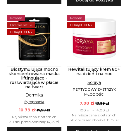
Dodaj do koszyka
Nowość
Nowość
Ostatnie sztuki
GORĄCE CENY
GORĄCE CENY
Biostymulująca mocno
Rewitalizujący krem 80+
skoncentrowana maska
na dzień i na noc
liftingująco -
Soraya
rozświetlająca w płacie
na twarz
PEPTYDOWY ZASTRZYK
MŁODOŚCI
Dermika
Symphonia
7,00 zł
13,99 zł
10,79 zł
100 ml = 14,00 zł
17,99 zł
Najniższa cena z ostatnich
Najniższa cena z ostatnich
30 dni przed obniżką: 8,39 zł
30 dni przed obniżką: 14,39 zł