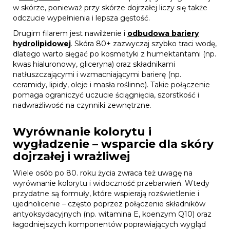
w skórze, ponieważ przy skórze dojrzałej liczy się także
odczucie wypełnienia i lepsza gęstość.
Drugim filarem jest nawilżenie i
odbudowa bariery
hydrolipidowej
. Skóra 80+ zazwyczaj szybko traci wodę,
dlatego warto sięgać po kosmetyki z humektantami (np.
kwas hialuronowy, gliceryna) oraz składnikami
natłuszczającymi i wzmacniającymi barierę (np.
ceramidy, lipidy, oleje i masła roślinne). Takie połączenie
pomaga ograniczyć uczucie ściągnięcia, szorstkość i
nadwrażliwość na czynniki zewnętrzne.
Wyrównanie kolorytu i
wygładzenie – wsparcie dla skóry
dojrzałej i wrażliwej
Wiele osób po 80. roku życia zwraca też uwagę na
wyrównanie kolorytu i widoczność przebarwień. Wtedy
przydatne są formuły, które wspierają rozświetlenie i
ujednolicenie – często poprzez połączenie składników
antyoksydacyjnych (np. witamina E, koenzym Q10) oraz
łagodniejszych komponentów poprawiających wygląd