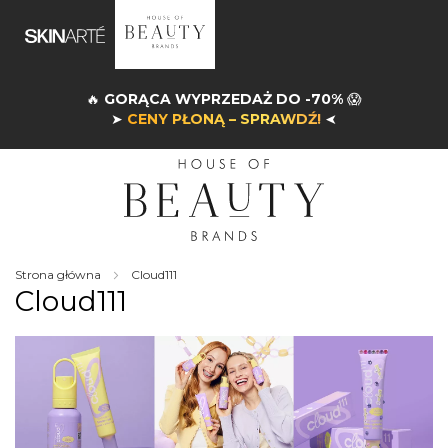
🔥
GORĄCA WYPRZEDAŻ DO -70%
😱
➤
CENY PŁONĄ – SPRAWDŹ!
➤
Strona główna
Cloud111
Cloud111