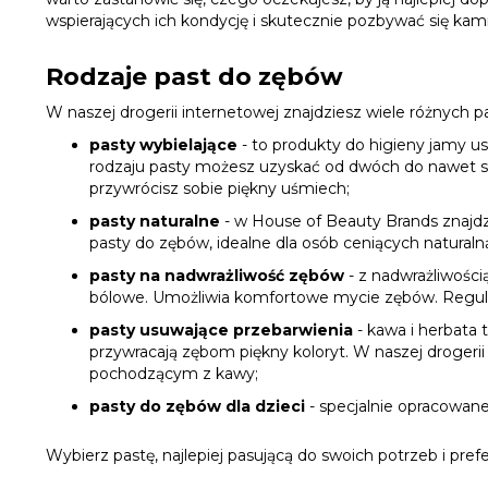
wspierających ich kondycję i skutecznie pozbywać się ka
Rodzaje past do zębów
W naszej drogerii internetowej znajdziesz wiele różnych p
pasty wybielające
- to produkty do higieny jamy us
rodzaju pasty możesz uzyskać od dwóch do nawet sz
przywrócisz sobie piękny uśmiech;
pasty naturalne
- w House of Beauty Brands znajdz
pasty do zębów, idealne dla osób ceniących naturalną
pasty na nadwrażliwość zębów
- z nadwrażliwości
bólowe. Umożliwia komfortowe mycie zębów. Regula
pasty usuwające przebarwienia
- kawa i herbata 
przywracają zębom piękny koloryt. W naszej drogeri
pochodzącym z kawy;
pasty do zębów dla dzieci
- specjalnie opracowan
Wybierz pastę, najlepiej pasującą do swoich potrzeb i prefe