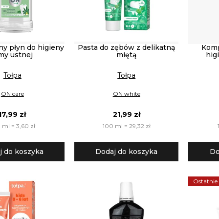
ny płyn do higieny
Pasta do zębów z delikatną
Komp
my ustnej
miętą
hig
Tołpa
Tołpa
ON care
ON white
17,99 zł
21,99 zł
 ml = 3,60 zł
100 ml = 29,32 zł
j do koszyka
Dodaj do koszyka
Do
Ostatnie