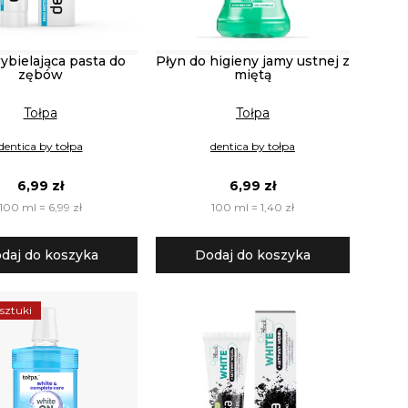
wybielająca pasta do
Płyn do higieny jamy ustnej z
zębów
miętą
Tołpa
Tołpa
dentica by tołpa
dentica by tołpa
6,99 zł
6,99 zł
100 ml = 6,99 zł
100 ml = 1,40 zł
daj do koszyka
Dodaj do koszyka
 sztuki