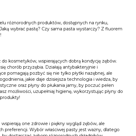
wielu różnorodnych produktów, dostępnych na rynku,
. Jaką wybrać pastę? Czy sama pasta wystarczy? Z fluorem
!
 też do kosmetyków, wspierających dobrą kondycję zębów.
ę chorób przyzębia. Działają antybakteryjnie i
 pomagają pozbyć się nie tylko płytki nazębnej, ale
odnienia, jakie daje dzisiejsza technologia i wiedza, by
styczne oraz płyny do płukania jamy, by poczuć pełen
sz możliwości, uzupełniaj higienę, wykorzystując płyny do
 produkty!
wspierają one zdrowie i piękny wygląd zębów, ale
 preferencji. Wybór właściwej pasty jest ważny, dlatego
as, by dostarczać zębom różnorodnych składników,