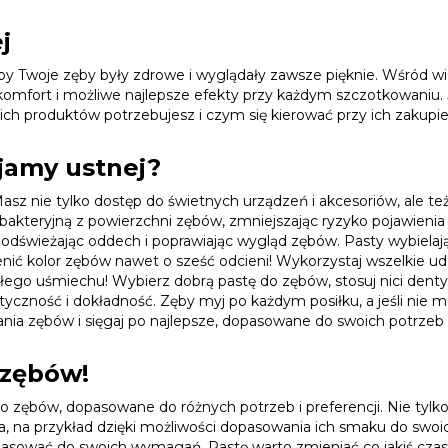
j
, by Twoje zęby były zdrowe i wyglądały zawsze pięknie. Wśród 
e komfort i możliwe najlepsze efekty przy każdym szczotkowaniu
ch produktów potrzebujesz i czym się kierować przy ich zakupie
jamy ustnej?
! Masz nie tylko dostęp do świetnych urządzeń i akcesoriów, ale
kteryjną z powierzchni zębów, zmniejszając ryzyko pojawienia si
świeżając oddech i poprawiając wygląd zębów. Pasty wybielające
nić kolor zębów nawet o sześć odcieni! Wykorzystaj wszelkie udog
łego uśmiechu! Wybierz dobrą pastę do zębów, stosuj nici denty
czność i dokładność. Zęby myj po każdym posiłku, a jeśli nie ma
ania zębów i sięgaj po najlepsze, dopasowane do swoich potrzeb
 zębów!
zębów, dopasowane do różnych potrzeb i preferencji. Nie tylko 
 na przykład dzięki możliwości dopasowania ich smaku do swoich
dopasować do swoich wymagań. Pastę warto zmieniać co jakiś cz