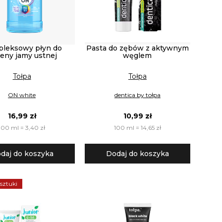
leksowy płyn do
Pasta do zębów z aktywnym
ieny jamy ustnej
węglem
Tołpa
Tołpa
ON white
dentica by tołpa
16,99 zł
10,99 zł
100 ml = 3,40 zł
100 ml = 14,65 zł
daj do koszyka
Dodaj do koszyka
 sztuki