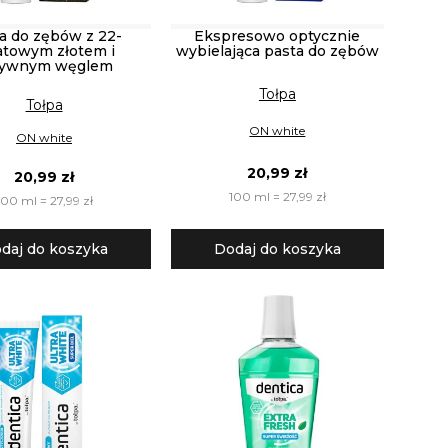
a do zębów z 22-
Ekspresowo optycznie
atowym złotem i
wybielająca pasta do zębów
tywnym węglem
Tołpa
Tołpa
ON white
ON white
20,99 zł
20,99 zł
100 ml = 27,99 zł
100 ml = 27,99 zł
daj do koszyka
Dodaj do koszyka