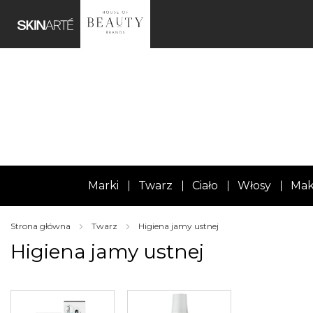
Marki
Twarz
Ciało
Włosy
Mak
Strona główna
Twarz
Higiena jamy ustnej
Higiena jamy ustnej