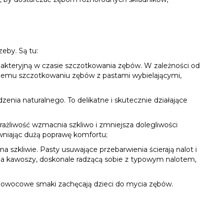
eby. Są tu:
 bakteryjną w czasie szczotkowania zębów. W zależności od
akiemu szczotkowaniu zębów z pastami wybielającymi,
nia naturalnego. To delikatne i skutecznie działające
rażliwość wzmacnia szkliwo i zmniejsza dolegliwości
wniając dużą poprawę komfortu;
a szkliwie. Pasty usuwające przebarwienia ścierają nalot i
dla kawoszy, doskonale radzącą sobie z typowym nalotem,
h owocowe smaki zachęcają dzieci do mycia zębów.