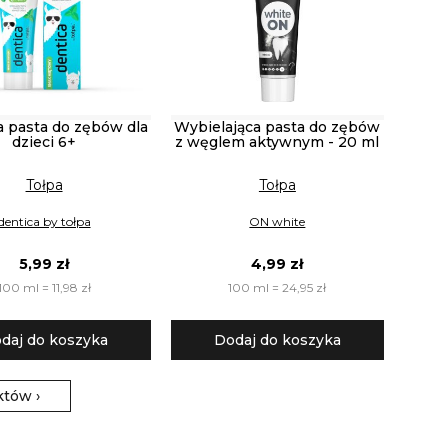
 pasta do zębów dla
Wybielająca pasta do zębów
dzieci 6+
z węglem aktywnym - 20 ml
Tołpa
Tołpa
dentica by tołpa
ON white
5,99 zł
4,99 zł
100 ml = 11,98 zł
100 ml = 24,95 zł
daj do koszyka
Dodaj do koszyka
któw
›