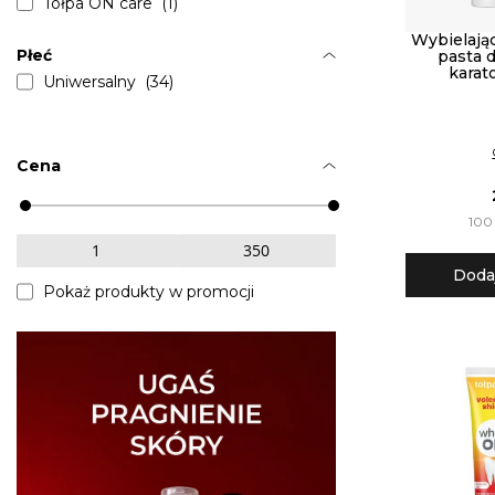
Tołpa ON care (1)
Wybielają
Płeć
pasta 
kara
Uniwersalny (34)
Cena
100 
Doda
Pokaż produkty w promocji