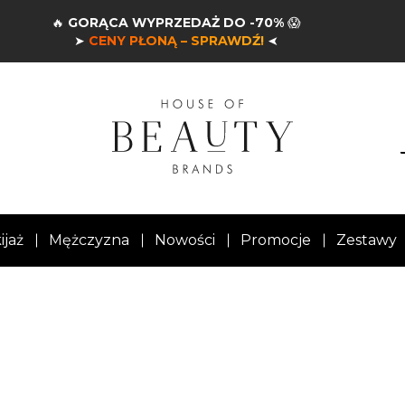
🔥
GORĄCA WYPRZEDAŻ DO -70%
😱
➤
CENY PŁONĄ – SPRAWDŹ!
➤
ijaż
Mężczyzna
Nowości
Promocje
Zestawy