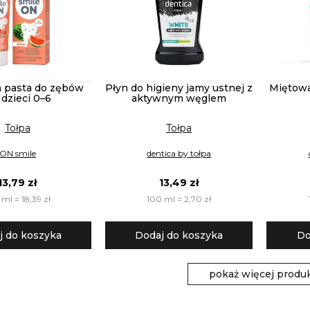
 pasta do zębów
Płyn do higieny jamy ustnej z
Miętowa
 dzieci 0–6
aktywnym węglem
Tołpa
Tołpa
ON smile
dentica by tołpa
13,79 zł
13,49 zł
ml = 18,39 zł
100 ml = 2,70 zł
j do koszyka
Dodaj do koszyka
Do
pokaż więcej produ