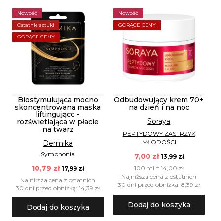
Nowość
Nowość
Ostatnie sztuki
GORĄCE CENY
GORĄCE CENY
Biostymulująca mocno
Odbudowujący krem 70+
skoncentrowana maska
na dzień i na noc
liftingująco -
Soraya
rozświetlająca w płacie
na twarz
PEPTYDOWY ZASTRZYK
MŁODOŚCI
Dermika
Symphonia
7,00 zł
13,99 zł
10,79 zł
100 ml = 14,00 zł
17,99 zł
Najniższa cena z ostatnich
Najniższa cena z ostatnich
30 dni przed obniżką: 8,39 zł
30 dni przed obniżką: 14,39 zł
Dodaj do koszyka
Dodaj do koszyka