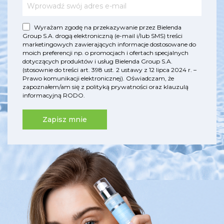
Wyrażam zgodę na przekazywanie przez Bielenda
Group S.A. drogą elektroniczną (e-mail i/lub SMS) treści
marketingowych zawierających informacje dostosowane do
moich preferencji np. o promocjach i ofertach specjalnych
dotyczących produktów i usług Bielenda Group S.A.
(stosownie do treści art. 398 ust. 2 ustawy z 12 lipca 2024 r. –
Prawo komunikacji elektronicznej). Oświadczam, że
zapoznałem/am się z
polityką prywatności
oraz
klauzulą
informacyjną RODO
.
Zapisz mnie