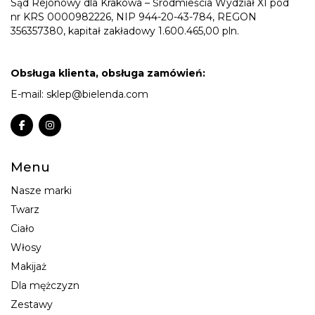
Sąd Rejonowy dla Krakowa – Śródmieścia Wydział XI pod
nr KRS 0000982226, NIP 944-20-43-784, REGON
356357380, kapitał zakładowy 1.600.465,00 pln.
Obsługa klienta, obsługa zamówień:
E-mail:
sklep@bielenda.com
Menu
Nasze marki
Twarz
Ciało
Włosy
Makijaż
Dla mężczyzn
Zestawy