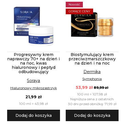
Nowość
GORĄCE CENY
Progresywny krem
Biostymulujący krem
naprawczy 70+ na dzień i
przeciwzmarszczkowy
na noc, kwas
na dzień i na noc
hialuronowy i peptyd
odbudowujący
Dermika
Symphonia
Soraya
53,99 zł
89,99 zł
Hialuronowy mikrozastrzyk
100 ml = 107,98 zł
21,99 zł
Najniższa cena z ostatnich
100 ml = 43,98 zł
30 dni przed obniżką: 71,99 zł
Dodaj do koszyka
Dodaj do koszyka