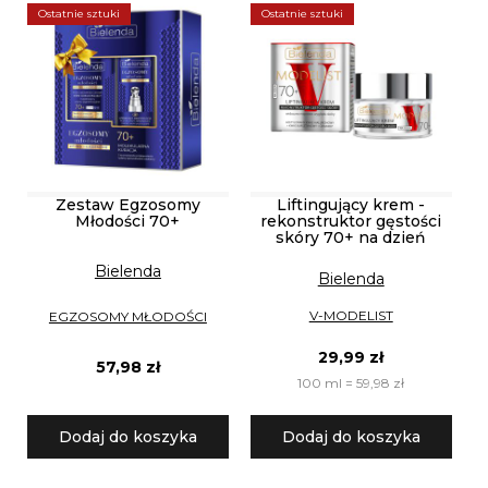
Ostatnie sztuki
Ostatnie sztuki
Zestaw Egzosomy
Liftingujący krem -
Młodości 70+
rekonstruktor gęstości
skóry 70+ na dzień
Bielenda
Bielenda
V-MODELIST
EGZOSOMY MŁODOŚCI
29,99 zł
57,98 zł
100 ml = 59,98 zł
Dodaj do koszyka
Dodaj do koszyka