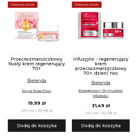
Ostatnie sztuki
Ostatnie sztuki
Przeciwzmarszczkowy
Infuzyjno - regenerujący
tłusty krem regenerujący
krem
70+
przeciwzmarszczkowy
70+, dzień/ noc
Bielenda
Bielenda
Kolagenowy Stymulator
Royal Rose Elixir
Młodości
19,99 zł
31,49 zł
100 ml = 39,98 zł
100 ml = 62,98 zł
Dodaj do koszyka
Dodaj do koszyka