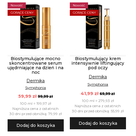
Nowość
Nowość
GORĄCE CENY
GORĄCE CENY
Biostymulujące mocno
Biostymulujący krem
skoncentrowane serum
intensywnie liftingujący
ujędrniające na dzień i na
pod oczy
noc
Dermika
Dermika
Symphonia
Symphonia
41,99 zł
69,99 zł
59,99 zł
99,99 zł
100 ml = 279,93 zł
100 ml = 199,97 zł
Najniższa cena z ostatnich
Najniższa cena z ostatnich
30 dni przed obniżką: 55,99 zł
30 dni przed obniżką: 79,99 zł
Dodaj do koszyka
Dodaj do koszyka