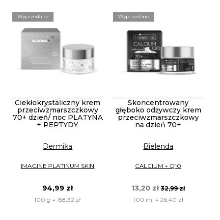
Wyprzedane
Wyprzedane
Ciekłokrystaliczny krem
Skoncentrowany
przeciwzmarszczkowy
głęboko odżywczy krem
70+ dzień/ noc PLATYNA
przeciwzmarszczkowy
+ PEPTYDY
na dzień 70+
Dermika
Bielenda
IMAGINE PLATINUM SKIN
CALCIUM + Q10
94,99 zł
13,20 zł
32,99 zł
100 g = 158,32 zł
100 ml = 26,40 zł