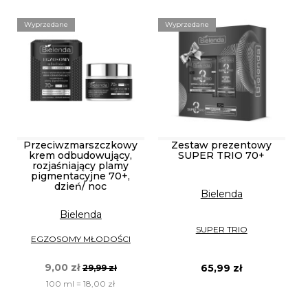
Wyprzedane
Wyprzedane
Przeciwzmarszczkowy
Zestaw prezentowy
krem odbudowujący,
SUPER TRIO 70+
rozjaśniający plamy
pigmentacyjne 70+,
dzień/ noc
Bielenda
Bielenda
SUPER TRIO
EGZOSOMY MŁODOŚCI
9,00 zł
65,99 zł
29,99 zł
100 ml = 18,00 zł