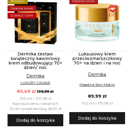
Bestseller
Ostatnie sztuki
Ostatnie sztuki
GORĄCE CENY
Dermika zestaw
Luksusowy krem
świąteczny kawiorowy
przeciwzmarszczkowy
krem odbudowujący 70+
70+ na dzień i na noc
dzień/ noc
Dermika
Dermika
LUXURY CAVIAR
Maestria Skin Matrix
60,49 zł
109,99 zł
89,99 zł
100 ml = 120,98 zł
100 ml = 179,98 zł
Najniższa cena z ostatnich
30 dni przed obniżką: 65,99 zł
Dodaj do koszyka
Dodaj do koszyka