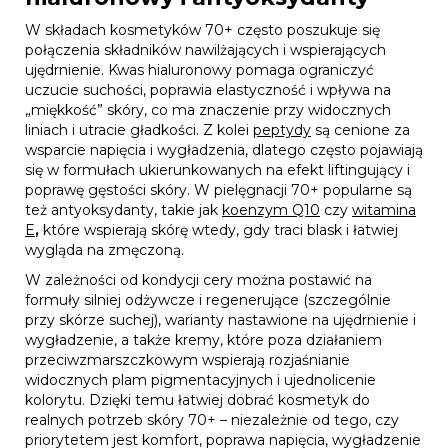
W składach kosmetyków 70+ często poszukuje się
połączenia składników nawilżających i wspierających
ujędrnienie. Kwas hialuronowy pomaga ograniczyć
uczucie suchości, poprawia elastyczność i wpływa na
„miękkość” skóry, co ma znaczenie przy widocznych
liniach i utracie gładkości. Z kolei
peptydy
są cenione za
wsparcie napięcia i wygładzenia, dlatego często pojawiają
się w formułach ukierunkowanych na efekt liftingujący i
poprawę gęstości skóry. W pielęgnacji 70+ popularne są
też antyoksydanty, takie jak
koenzym
Q10
czy
witamina
E
,
które wspierają skórę wtedy, gdy traci blask i łatwiej
wygląda na zmęczoną.
W zależności od kondycji cery można postawić na
formuły silniej odżywcze i regenerujące (szczególnie
przy skórze suchej), warianty nastawione na ujędrnienie i
wygładzenie, a także kremy, które poza działaniem
przeciwzmarszczkowym wspierają rozjaśnianie
widocznych plam pigmentacyjnych i ujednolicenie
kolorytu. Dzięki temu łatwiej dobrać kosmetyk do
realnych potrzeb skóry 70+ – niezależnie od tego, czy
priorytetem jest komfort, poprawa napięcia, wygładzenie