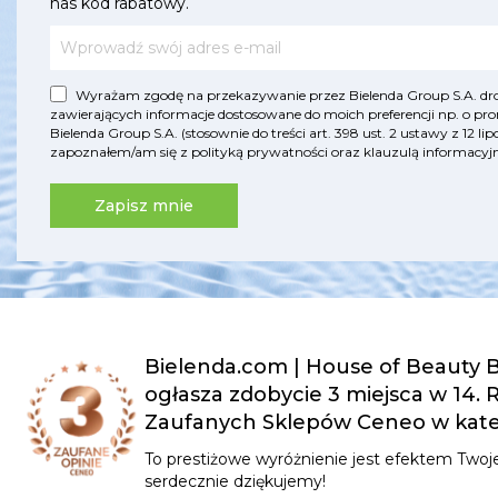
nas kod rabatowy.
Wyrażam zgodę na przekazywanie przez Bielenda Group S.A. drog
zawierających informacje dostosowane do moich preferencji np. o pro
Bielenda Group S.A. (stosownie do treści art. 398 ust. 2 ustawy z 12 
zapoznałem/am się z
polityką prywatności
oraz
klauzulą informac
Zapisz mnie
Bielenda.com | House of Beauty B
ogłasza zdobycie 3 miejsca w 14.
Zaufanych Sklepów Ceneo w kateg
To prestiżowe wyróżnienie jest efektem Twoje
serdecznie dziękujemy!