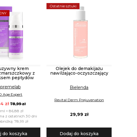
Ostatnie sztuki
ENY
uzywny krem
Olejek do demakijażu
zmarszczkowy z
nawilżająco-oczyszczający
ksem peptydów
premelab
Bielenda
 Age Expert
Revital Derm Prejuvenation
4 zł
78,99 zł
ml = 86,88 zł
29,99 zł
na z ostatnich 30 dni
bniżką: 78,99 zł
j do koszyka
Dodaj do koszyka