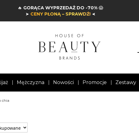
🔥
GORĄCA WYPRZEDAŻ DO -70%
😱
➤
CENY PŁONĄ – SPRAWDŹ!
➤
ijaż
Mężczyzna
Nowości
Promocje
Zestawy
n chia