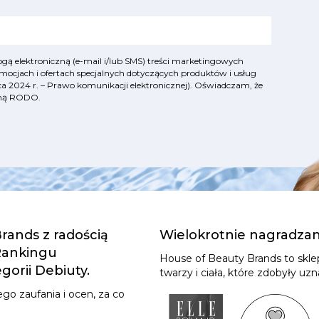
ą elektroniczną (e-mail i/lub SMS) treści marketingowych
mocjach i ofertach specjalnych dotyczących produktów i usług
lipca 2024 r. – Prawo komunikacji elektronicznej). Oświadczam, że
yjną RODO
.
rands z radością
Wielokrotnie nagradza
 Rankingu
House of Beauty Brands to skl
orii Debiuty.
twarzy i ciała, które zdobyły u
go zaufania i ocen, za co