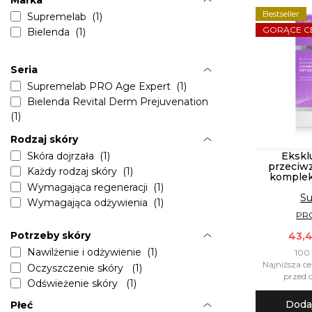
Marka
Bestseller
Supremelab (1)
GORĄCE C
Bielenda (1)
Seria
Supremelab PRO Age Expert (1)
Bielenda Revital Derm Prejuvenation
(1)
Rodzaj skóry
Skóra dojrzała (1)
Ekskl
przeciw
Każdy rodzaj skóry (1)
komple
Wymagająca regeneracji (1)
Su
Wymagająca odżywienia (1)
PRO
Potrzeby skóry
43,4
Nawilżenie i odżywienie (1)
100 
Najniższa ce
Oczyszczenie skóry (1)
przed o
Odświeżenie skóry (1)
Doda
Płeć