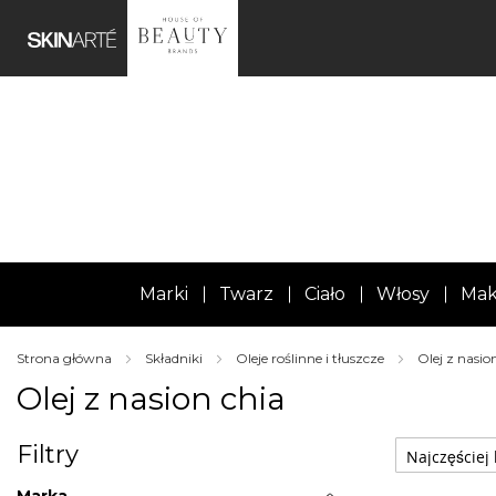
Marki
Twarz
Ciało
Włosy
Mak
Strona główna
Składniki
Oleje roślinne i tłuszcze
Olej z nasio
Olej z nasion chia
Filtry