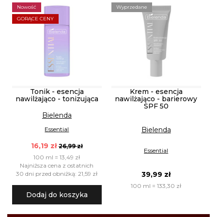
Nowość
Wyprzedane
GORĄCE CENY
Tonik - esencja
Krem - esencja
nawilżająco - tonizująca
nawilżająco - barierowy
SPF 50
Bielenda
Essential
Bielenda
16,19 zł
26,99 zł
Essential
100 ml = 13,49 zł
Najniższa cena z ostatnich
30 dni przed obniżką: 21,59 zł
39,99 zł
100 ml = 133,30 zł
Dodaj do koszyka