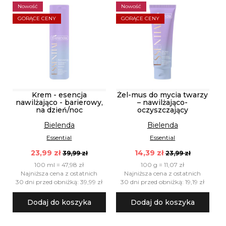
Nowość
Nowość
GORĄCE CENY
GORĄCE CENY
Krem - esencja
Żel-mus do mycia twarzy
nawilżająco - barierowy,
– nawilżająco-
na dzień/noc
oczyszczający
Bielenda
Bielenda
Essential
Essential
23,99 zł
14,39 zł
39,99 zł
23,99 zł
100 ml = 47,98 zł
100 g = 11,07 zł
Najniższa cena z ostatnich
Najniższa cena z ostatnich
30 dni przed obniżką: 39,99 zł
30 dni przed obniżką: 19,19 zł
Dodaj do koszyka
Dodaj do koszyka