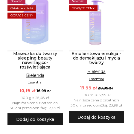
Nowość
Nowość
Ostatnie sztuki
GORĄCE CENY
GORĄCE CENY
Maseczka do twarzy
Emolientowa emulsja -
sleeping beauty
do demakijażu i mycia
nawilżająco-
twarzy
rozświetlająca
Bielenda
Bielenda
Essential
Essential
17,99 zł
29,99 zł
10,19 zł
16,99 zł
100 ml = 17,99 zł
100 g = 25,48 zł
Najniższa cena z ostatnich
Najniższa cena z ostatnich
30 dni przed obniżką: 23,99 zł
30 dni przed obniżką: 13,59 zł
Dodaj do koszyka
Dodaj do koszyka