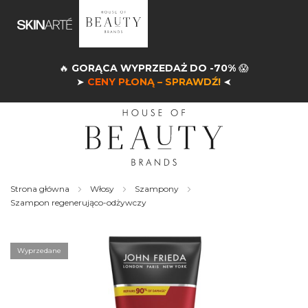
🔥
GORĄCA WYPRZEDAŻ DO -70%
😱
➤
CENY PŁONĄ – SPRAWDŹ!
➤
Strona główna
Włosy
Szampony
Szampon regenerująco-odżywczy
Skip
to
the
Wyprzedane
end
of
the
images