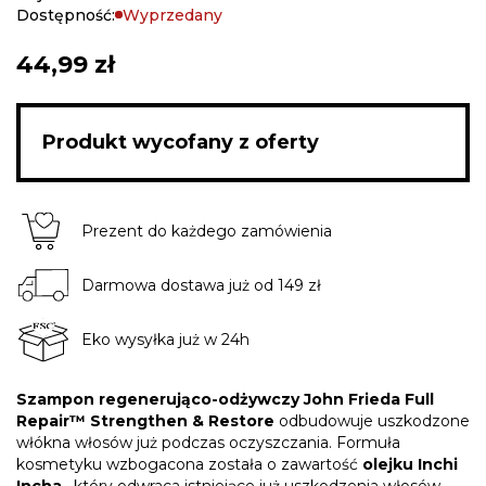
gallery
Dostępność:
Wyprzedany
44,99 zł
Produkt wycofany z oferty
Prezent do każdego zamówienia
Darmowa dostawa już od 149 zł
Eko wysyłka już w 24h
Szampon regenerująco-odżywczy John Frieda Full
Repair™ Strengthen & Restore
odbudowuje uszkodzone
włókna włosów już podczas oczyszczania. Formuła
kosmetyku wzbogacona została o zawartość
olejku Inchi
Incha
, który odwraca istniejące już uszkodzenia włosów.