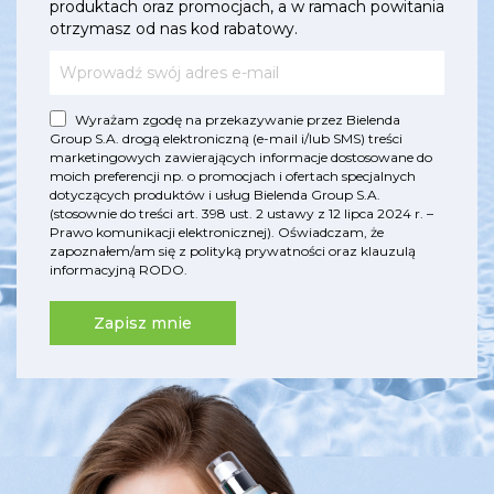
produktach oraz promocjach, a w ramach powitania
otrzymasz od nas kod rabatowy.
Wyrażam zgodę na przekazywanie przez Bielenda
Group S.A. drogą elektroniczną (e-mail i/lub SMS) treści
marketingowych zawierających informacje dostosowane do
moich preferencji np. o promocjach i ofertach specjalnych
dotyczących produktów i usług Bielenda Group S.A.
(stosownie do treści art. 398 ust. 2 ustawy z 12 lipca 2024 r. –
Prawo komunikacji elektronicznej). Oświadczam, że
zapoznałem/am się z
polityką prywatności
oraz
klauzulą
informacyjną RODO
.
Zapisz mnie