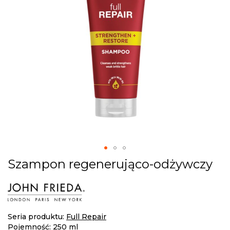
gallery
Skip
Szampon regenerująco-odżywczy
to
the
beginning
of
the
Seria produktu:
Full Repair
images
Pojemność: 250 ml