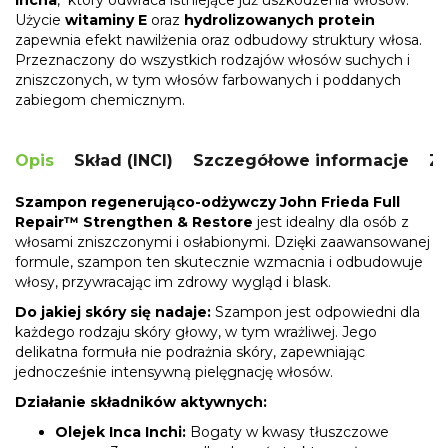
Użycie
witaminy E
oraz
hydrolizowanych protein
zapewnia efekt nawilżenia oraz odbudowy struktury włosa.
Przeznaczony do wszystkich rodzajów włosów suchych i
zniszczonych, w tym włosów farbowanych i poddanych
zabiegom chemicznym.
Opis
Skład (INCI)
Szczegółowe informacje
Za
Szampon regenerująco-odżywczy John Frieda Full
Repair™ Strengthen & Restore
jest idealny dla osób z
włosami zniszczonymi i osłabionymi. Dzięki zaawansowanej
formule, szampon ten skutecznie wzmacnia i odbudowuje
włosy, przywracając im zdrowy wygląd i blask.
Do jakiej skóry się nadaje:
Szampon jest odpowiedni dla
każdego rodzaju skóry głowy, w tym wrażliwej. Jego
delikatna formuła nie podrażnia skóry, zapewniając
jednocześnie intensywną pielęgnację włosów.
Działanie składników aktywnych:
Olejek Inca Inchi:
Bogaty w kwasy tłuszczowe