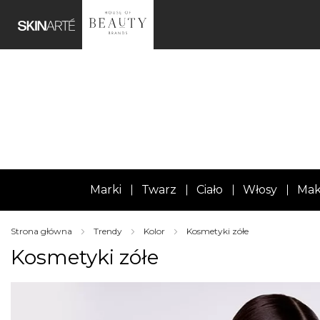
Marki
Twarz
Ciało
Włosy
Mak
Strona główna
Trendy
Kolor
Kosmetyki zółe
Kosmetyki zółe