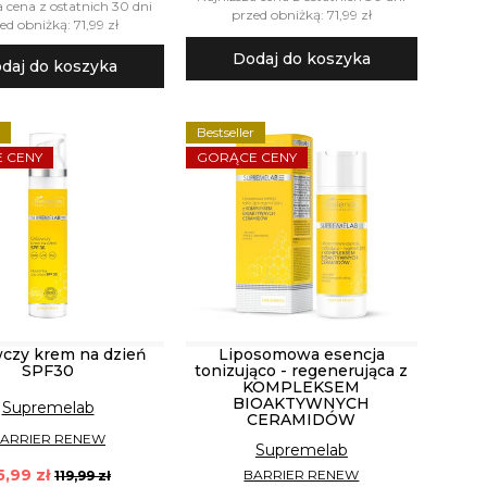
a cena z ostatnich 30 dni
przed obniżką: 71,99 zł
ed obniżką: 71,99 zł
Dodaj do koszyka
daj do koszyka
r
Bestseller
 CENY
GORĄCE CENY
czy krem na dzień
Liposomowa esencja
SPF30
tonizująco - regenerująca z
KOMPLEKSEM
BIOAKTYWNYCH
Supremelab
CERAMIDÓW
ARRIER RENEW
Supremelab
5,99 zł
BARRIER RENEW
119,99 zł