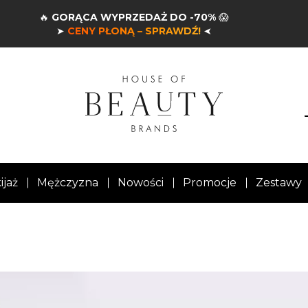
🔥
GORĄCA WYPRZEDAŻ DO -70%
😱
➤
CENY PŁONĄ – SPRAWDŹ!
➤
ijaż
Mężczyzna
Nowości
Promocje
Zestawy