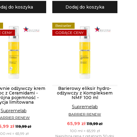
daj do koszyka
Dodaj do koszyka
r
Bestseller
 CENY
GORĄCE CENY
wnie odżywczy krem
Barierowy eliksir hydro-
oc z Ceramidami -
odżywczy z Kompleksem
ójna pojemność -
NMF 100 ml
ycja limitowana
Supremelab
Supremelab
BARRIER RENEW
ARRIER RENEW
65,99 zł
119,99 zł
5,99 zł
119,99 zł
100 ml = 65,99 zł
100 ml = 65,99 zł
Najniższa cena z ostatnich 30 dni