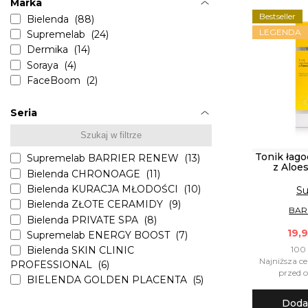
Marka
Bestseller
Bielenda (88)
LEGENDA
Supremelab (24)
Dermika (14)
Soraya (4)
FaceBoom (2)
Seria
Tonik łago
Supremelab BARRIER RENEW (13)
z Aloe
Bielenda CHRONOAGE (11)
Bielenda KURACJA MŁODOŚCI (10)
Su
Bielenda ZŁOTE CERAMIDY (9)
BAR
Bielenda PRIVATE SPA (8)
19,9
Supremelab ENERGY BOOST (7)
100 
Bielenda SKIN CLINIC
Najniższa ce
PROFESSIONAL (6)
przed o
BIELENDA GOLDEN PLACENTA (5)
Bielenda CERA LIPIDUM (5)
Doda