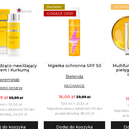
Bestseller
LEGEND
GORĄCE CENY
dząco-nawilżający
Mgiełka ochronna SPF 50
Multifu
sem i Kurkumą
pielęg
Bielenda
premelab
RECHARGE
RIER RENEW
16,00 zł
39,99 zł
9 zł
59,99 zł
1
100 ml = 21,33 zł
ml = 10,00 zł
Najniższa cena z ostatnich 30 dni
na z ostatnich 30 dni
Najniższ
przed obniżką: 18,00 zł
bniżką: 24,00 zł
prz
j do koszyka
Dodaj do koszyka
Do