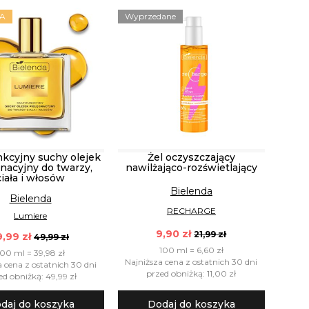
A
Wyprzedane
nkcyjny suchy olejek
Żel oczyszczający
nacyjny do twarzy,
nawilżająco-rozświetlający
ciała i włosów
Bielenda
Bielenda
RECHARGE
Lumiere
9,90 zł
21,99 zł
9,99 zł
49,99 zł
100 ml = 6,60 zł
100 ml = 39,98 zł
Najniższa cena z ostatnich 30 dni
a cena z ostatnich 30 dni
przed obniżką: 11,00 zł
ed obniżką: 49,99 zł
daj do koszyka
Dodaj do koszyka