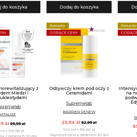
j do koszyka
Dodaj do koszyka
Do
Bestseller
Bestselle
ENY
GORĄCE CENY
GORĄCE
orewitalizujący z
Odżywczy krem pod oczy z
Intensy
dem Miedzi i
Ceramidami
na n
nukleotydami
podw
Ed
Supremelab
premelab
BARRIER RENEW
VITALIZE
B
23,94 zł
62,99 zł
9 zł
99,99 zł
6
100 ml = 159,60 zł
ml = 109,98 zł
Najniższa cena z ostatnich 30 dni
na z ostatnich 30 dni