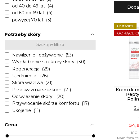
Soraya GLAM OILS (1)
od 40 do 49 lat (4)
Doda
Dermika MASECZKI PIĘKNOŚCI (1)
od 60 do 69 lat (4)
Bielenda DIAMENTOWE LIPIDY (1)
powyżej 70 lat (3)
Supremelab VITALIZE (1)
Bestseller
Dermika Maestria (1)
GORĄCE C
Potrzeby skóry
Soraya Skin Boost (1)
Bielenda LIP CARE SLEEPING
MASK (1)
Nawilżenie i odżywienie (53)
Bielenda Advanced Therapy (1)
Wygładzenie struktury skóry (30)
FaceBoom BOOMBASTIC LAB (1)
Regeneracja (29)
Bielenda Blur Effect (1)
Ujędrnienie (26)
Bielenda Lumiere (1)
Skóra wrażliwa (21)
Bielenda Collagen Hydrogel Mask (1)
Krem derm
Przeciw zmarszczkom (21)
Pepty
Dermika Skin Reconstructor (1)
Odświeżenie skóry (20)
Poli
FaceBoom Nutri Lip Balm (1)
Przywrócenie skórze komfortu (17)
Su
Ukojenie (11)
Anti-aging (9)
Lifting (8)
Cena
54,9
Oczyszczenie skóry (7)
100 
Ujednolicenie kolorytu skóry (6)
Najniższa ce