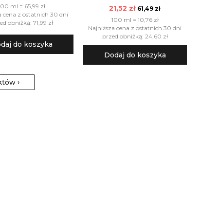
100 ml = 65,99 zł
21,52 zł
61,49 zł
a cena z ostatnich 30 dni
100 ml = 10,76 zł
ed obniżką: 71,99 zł
Najniższa cena z ostatnich 30 dni
przed obniżką: 24,60 zł
daj do koszyka
Dodaj do koszyka
któw
›