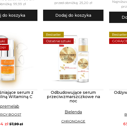
Najniższ
przed obniżką: 25,20 zł
bniżką: 99,99 zł
prz
j do koszyka
Dodaj do koszyka
Do
Bestseller
Bestselle
uki
Ostatnie sztuki
GORĄCE
ENY
śniające serum z
Odbudowujące serum
Odżyw
bilną Witaminą C
przeciwzmarszczkowe na
noc
premelab
Bielenda
ERGY BOOST
B
CHRONOAGE
4 zł
6
57,99 zł