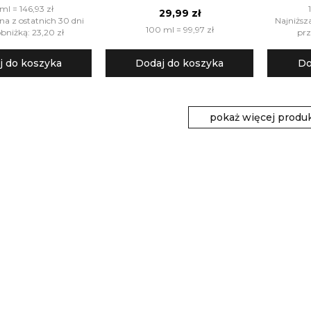
ml = 146,93 zł
29,99 zł
na z ostatnich 30 dni
Najniższ
100 ml = 99,97 zł
bniżką: 23,20 zł
prz
j do koszyka
Dodaj do koszyka
Do
pokaż więcej produ