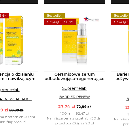
ENY
Bestseller
Bestselle
GORĄCE CENY
GORĄCE
ncja o działaniu
Ceramidowe serum
Barie
ym i nawilżającym
odbudowująco-regenerujące
odżyw
Supremelab
premelab
BARRIER RENEW
B
 RENEW BALANCE
27,74 zł
72,99 zł
2
9 zł
59,99 zł
100 ml = 92,47 zł
na z ostatnich 30 dni
Najniższa cena z ostatnich 30 dni
Najniższ
bniżką: 35,99 zł
przed obniżką: 29,20 zł
prz