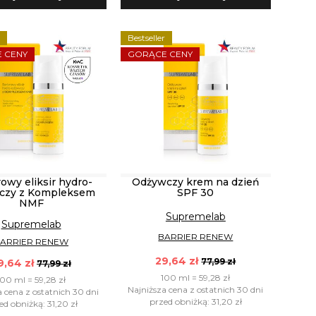
r
Bestseller
 CENY
GORĄCE CENY
rowy eliksir hydro-
Odżywczy krem na dzień
czy z Kompleksem
SPF 30
NMF
Supremelab
Supremelab
BARRIER RENEW
ARRIER RENEW
29,64 zł
77,99 zł
9,64 zł
77,99 zł
100 ml = 59,28 zł
100 ml = 59,28 zł
Najniższa cena z ostatnich 30 dni
a cena z ostatnich 30 dni
przed obniżką: 31,20 zł
ed obniżką: 31,20 zł