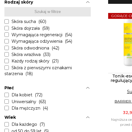
Bielenda RECHARGE (5)
Rodzaj skóry
Dermika Imperial (5)
Dermika LUXURY CERAMIDES (4)
GORĄCE C
Bielenda Glow Show (4)
Skóra sucha (60)
Bielenda EPIDERMALOGIC (4)
Skóra dojrzała (59)
Supremelab BARRIER RENEW
Wymagająca regeneracji (54)
BALANCE (3)
Wymagająca odżywienia (54)
Bielenda GOOD SKIN (2)
Skóra odwodniona (42)
Dermika LUXURY GOLD 24K (2)
Skóra wrażliwa (33)
Bielenda ORZECHOWA
Każdy rodzaj skóry (21)
PIELĘGNACJA (2)
Skóra z pierwszymi oznakami
Bielenda Skin Academy Solution (2)
starzenia (18)
Tonik-ese
Soraya Beauty RX (2)
Skóra z przebarwieniami (16)
regulując
Bielenda Luxury Body Oils (2)
Skóra mieszana (14)
Płeć
Su
Bielenda LANO BALM (2)
Skóra tłusta (13)
Dla kobiet (72)
Bielenda MANUKA HONEY NUTRI
Skóra naczynkowa (12)
Uniwersalny (63)
BARRIER
ELIXIR (1)
Skóra zestresowana (7)
Dla mężczyzn (4)
Bielenda CC i DD (1)
32,9
Skóra podrażniona (7)
Wiek
Bielenda ECO SORBET (1)
Skóra trądzikowa (3)
Najniższa ce
Bielenda VEGAN SMOOTHIE (1)
Dla każdego (7)
przed o
Bielenda COSMIC WELLNESS (1)
od 50 do 59 lat (5)