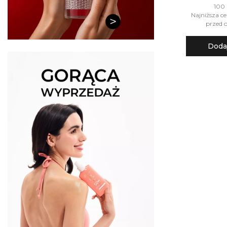
100 
Najniższa ce
przed o
Doda