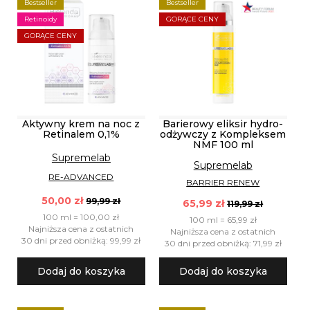
Bestseller
Bestseller
Retinoidy
GORĄCE CENY
GORĄCE CENY
Aktywny krem na noc z
Barierowy eliksir hydro-
Retinalem 0,1%
odżywczy z Kompleksem
NMF 100 ml
Supremelab
Supremelab
RE-ADVANCED
BARRIER RENEW
50,00 zł
99,99 zł
65,99 zł
119,99 zł
100 ml = 100,00 zł
100 ml = 65,99 zł
Najniższa cena z ostatnich
Najniższa cena z ostatnich
30 dni przed obniżką: 99,99 zł
30 dni przed obniżką: 71,99 zł
Dodaj do koszyka
Dodaj do koszyka