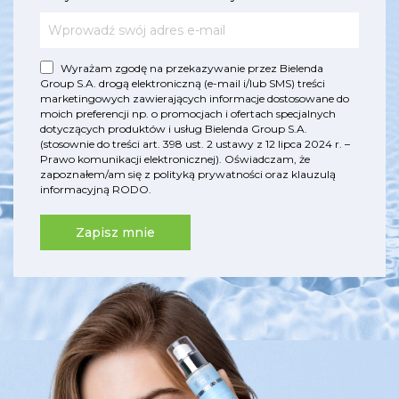
Wyrażam zgodę na przekazywanie przez Bielenda
Group S.A. drogą elektroniczną (e-mail i/lub SMS) treści
marketingowych zawierających informacje dostosowane do
moich preferencji np. o promocjach i ofertach specjalnych
dotyczących produktów i usług Bielenda Group S.A.
(stosownie do treści art. 398 ust. 2 ustawy z 12 lipca 2024 r. –
Prawo komunikacji elektronicznej). Oświadczam, że
zapoznałem/am się z
polityką prywatności
oraz
klauzulą
informacyjną RODO
.
Zapisz mnie