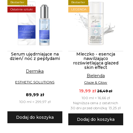
Bestseller
Bestseller
Ostatnie sztuki
LEGENDA
Serum ujędrniające na
Mleczko - esencja
dzień/ noc z peptydami
nawilżająco
rozświetlająca glazed
skin effect
Dermika
Bielenda
ESTHETIC SOLUTIONS
Glaze & Glow
19,99 zł
26,49 zł
89,99 zł
100 ml = 16,66 zł
100 ml = 299,97 zł
Najniższa cena z ostatnich
30 dni przed obniżką: 13,25 zł
Dodaj do koszyka
Dodaj do koszyka