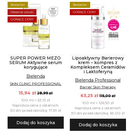
Bestseller
Bestseller
Ostatnie sztuki
GORĄCE CENY
GORĄCE CENY
SUPER POWER MEZO
Lipoaktywny Barierowy
SERUM Aktywne serum
krem – kompres z
korygujące
Kompleksem Ceramidów
i Laktoferyną
Bielenda
Bielenda Professional
SKIN CLINIC PROFESSIONAL
Barrier Skin Therapy
15,94 zł
28,99 zł
63,25 zł
115,00 zł
100 ml = 53,13 zł
100 ml = 126,50 zł
Najniższa cena z ostatnich
Najniższa cena z ostatnich
30 dni przed obniżką: 17,39 zł
30 dni przed obniżką: 69,00 zł
Dodaj do koszyka
Dodaj do koszyka