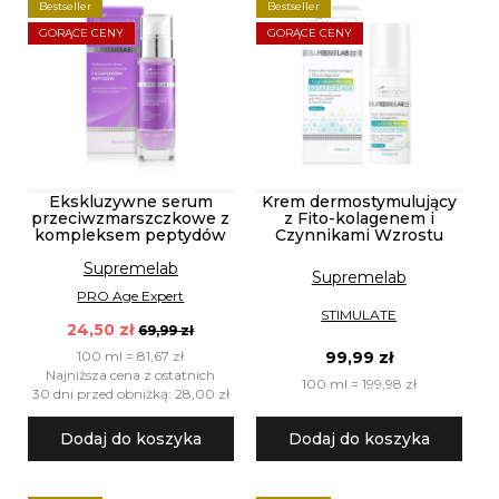
Bestseller
Bestseller
GORĄCE CENY
GORĄCE CENY
Ekskluzywne serum
Krem dermostymulujący
przeciwzmarszczkowe z
z Fito-kolagenem i
kompleksem peptydów
Czynnikami Wzrostu
Supremelab
Supremelab
PRO Age Expert
STIMULATE
24,50 zł
69,99 zł
100 ml = 81,67 zł
99,99 zł
Najniższa cena z ostatnich
100 ml = 199,98 zł
30 dni przed obniżką: 28,00 zł
Dodaj do koszyka
Dodaj do koszyka