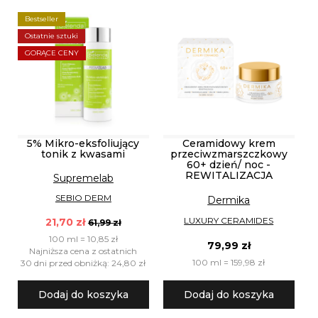
Bestseller
Ostatnie sztuki
GORĄCE CENY
5% Mikro-eksfoliujący
Ceramidowy krem
tonik z kwasami
przeciwzmarszczkowy
60+ dzień/ noc -
REWITALIZACJA
Supremelab
SEBIO DERM
Dermika
LUXURY CERAMIDES
21,70 zł
61,99 zł
100 ml = 10,85 zł
79,99 zł
Najniższa cena z ostatnich
100 ml = 159,98 zł
30 dni przed obniżką: 24,80 zł
Dodaj do koszyka
Dodaj do koszyka