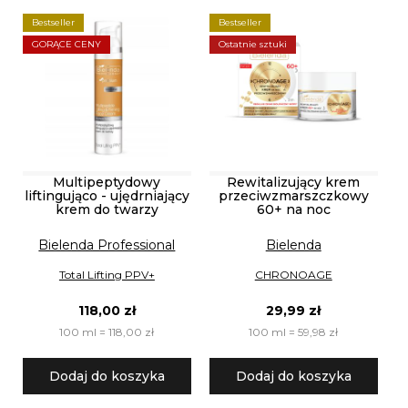
Bestseller
Bestseller
GORĄCE CENY
Ostatnie sztuki
Multipeptydowy
Rewitalizujący krem
liftingująco - ujędrniający
przeciwzmarszczkowy
krem do twarzy
60+ na noc
Bielenda Professional
Bielenda
Total Lifting PPV+
CHRONOAGE
118,00 zł
29,99 zł
100 ml = 118,00 zł
100 ml = 59,98 zł
Dodaj do koszyka
Dodaj do koszyka