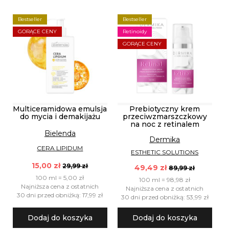
Bestseller
Bestseller
GORĄCE CENY
Retinoidy
GORĄCE CENY
Multiceramidowa emulsja
Prebiotyczny krem
do mycia i demakijażu
przeciwzmarszczkowy
na noc z retinalem
Bielenda
Dermika
CERA LIPIDUM
ESTHETIC SOLUTIONS
15,00 zł
29,99 zł
49,49 zł
89,99 zł
100 ml = 5,00 zł
100 ml = 98,98 zł
Najniższa cena z ostatnich
Najniższa cena z ostatnich
30 dni przed obniżką: 17,99 zł
30 dni przed obniżką: 53,99 zł
Dodaj do koszyka
Dodaj do koszyka