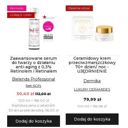
Retinoidy
Ostatnie sztuki
GORĄCE CENY
Zaawansowane serum
Ceramidowy krem
do twarzy o działaniu
przeciwzmarszczkowy
anti-aging z 0,3%
70+ dzień/ noc -
Retinolem i Retinalem
UJĘDRNIENIE
Bielenda Professional
Dermika
Reti 5GFs
LUXURY CERAMIDES
50,40 zł
112,00 zł
79,99 zł
100 ml = 168,00 zł
Najniższa cena z ostatnich
100 ml = 159,98 zł
30 dni przed obniżką: 56,00 zł
Dodaj do koszyka
Dodaj do koszyka