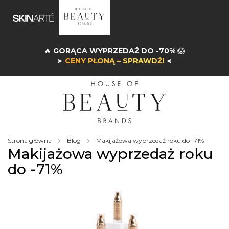
🔥
GORĄCA WYPRZEDAŻ DO -70%
😱
➤
CENY PŁONĄ – SPRAWDŹ!
➤
Strona główna
Blog
Makijażowa wyprzedaż roku do -71%
Makijażowa wyprzedaż roku
do -71%