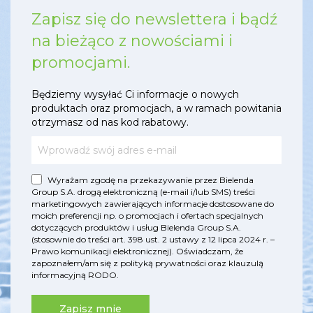
Zapisz się do newslettera i bądź
na bieżąco z nowościami i
promocjami.
Będziemy wysyłać Ci informacje o nowych
produktach oraz promocjach, a w ramach powitania
otrzymasz od nas kod rabatowy.
Wyrażam zgodę na przekazywanie przez Bielenda
Group S.A. drogą elektroniczną (e-mail i/lub SMS) treści
marketingowych zawierających informacje dostosowane do
moich preferencji np. o promocjach i ofertach specjalnych
dotyczących produktów i usług Bielenda Group S.A.
(stosownie do treści art. 398 ust. 2 ustawy z 12 lipca 2024 r. –
Prawo komunikacji elektronicznej). Oświadczam, że
zapoznałem/am się z
polityką prywatności
oraz
klauzulą
informacyjną RODO
.
Zapisz mnie