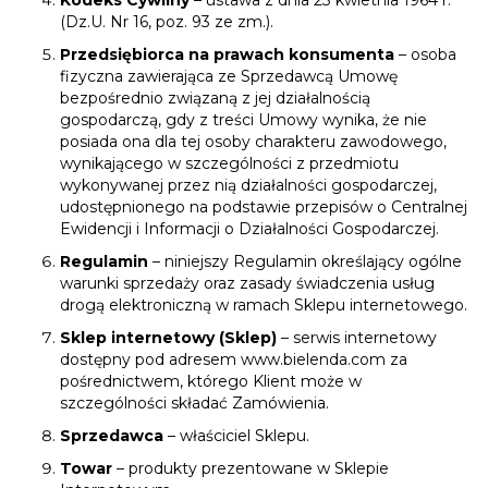
Kodeks Cywilny
– ustawa z dnia 23 kwietnia 1964 r.
(Dz.U. Nr 16, poz. 93 ze zm.).
Przedsiębiorca na prawach konsumenta
– osoba
fizyczna zawierająca ze Sprzedawcą Umowę
bezpośrednio związaną z jej działalnością
gospodarczą, gdy z treści Umowy wynika, że nie
posiada ona dla tej osoby charakteru zawodowego,
wynikającego w szczególności z przedmiotu
wykonywanej przez nią działalności gospodarczej,
udostępnionego na podstawie przepisów o Centralnej
Ewidencji i Informacji o Działalności Gospodarczej.
Regulamin
– niniejszy Regulamin określający ogólne
warunki sprzedaży oraz zasady świadczenia usług
drogą elektroniczną w ramach Sklepu internetowego.
Sklep internetowy (Sklep)
– serwis internetowy
dostępny pod adresem
www.bielenda.com
za
pośrednictwem, którego Klient może w
szczególności składać Zamówienia.
Sprzedawca
– właściciel Sklepu.
Towar
– produkty prezentowane w Sklepie