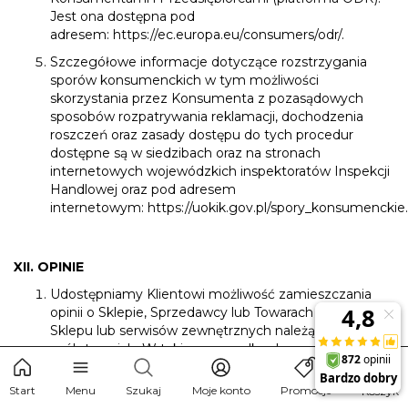
Jest ona dostępna pod
adresem:
https://ec.europa.eu/consumers/odr/
.
Szczegółowe informacje dotyczące rozstrzygania
sporów konsumenckich w tym możliwości
skorzystania przez Konsumenta z pozasądowych
sposobów rozpatrywania reklamacji, dochodzenia
roszczeń oraz zasady dostępu do tych procedur
dostępne są w siedzibach oraz na stronach
internetowych wojewódzkich inspektoratów Inspekcji
Handlowej oraz pod adresem
internetowym:
https://uokik.gov.pl/spory_konsumenckie
XII. OPINIE
Udostępniamy Klientowi możliwość zamieszczania
opinii o Sklepie, Sprzedawcy lub Towarach - w ramach
Sklepu lub serwisów zewnętrznych należących do
osób trzecich. W takim przypadku do zamieszczania
opinii stosuje się postanowienia niniejszego paragrafu.
Start
Menu
Szukaj
Moje konto
Promocje
Koszyk
Zamieszczenie opinii jest możliwe po skorzystaniu ze