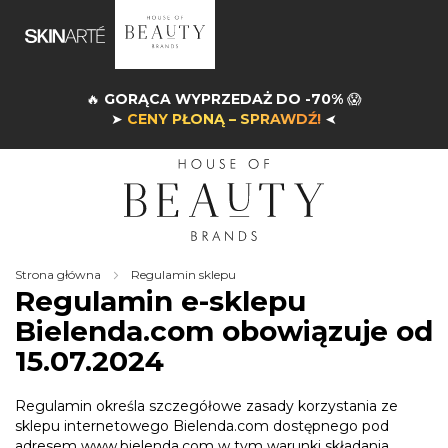
🔥
GORĄCA WYPRZEDAŻ DO -70%
😱
➤
CENY PŁONĄ – SPRAWDŹ!
➤
Strona główna
Regulamin sklepu
Regulamin e-sklepu
Bielenda.com obowiązuje od
15.07.2024
Regulamin określa szczegółowe zasady korzystania ze
sklepu internetowego Bielenda.com dostępnego pod
adresem
www.bielenda.com
w tym warunki składania