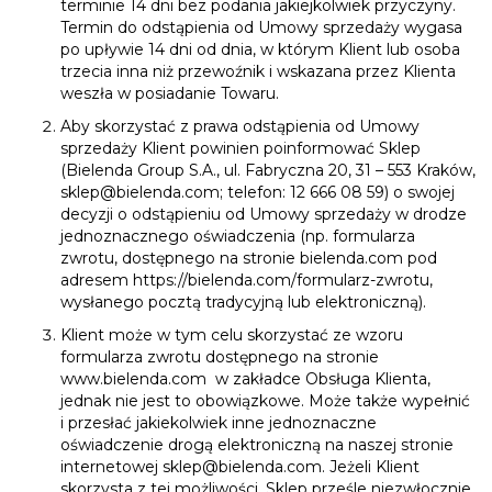
terminie 14 dni bez podania jakiejkolwiek przyczyny.
Termin do odstąpienia od Umowy sprzedaży wygasa
po upływie 14 dni od dnia, w którym Klient lub osoba
trzecia inna niż przewoźnik i wskazana przez Klienta
weszła w posiadanie Towaru.
Aby skorzystać z prawa odstąpienia od Umowy
sprzedaży Klient powinien poinformować Sklep
(Bielenda Group S.A., ul. Fabryczna 20, 31 – 553 Kraków,
sklep@bielenda.com
; telefon: 12 666 08 59) o swojej
decyzji o odstąpieniu od Umowy sprzedaży w drodze
jednoznacznego oświadczenia (np. formularza
zwrotu, dostępnego na stronie bielenda.com pod
adresem
https://bielenda.com/formularz-zwrotu
,
wysłanego pocztą tradycyjną lub elektroniczną).
Klient może w tym celu skorzystać ze wzoru
formularza zwrotu dostępnego na stronie
www.bielenda.com
w zakładce Obsługa Klienta,
jednak nie jest to obowiązkowe. Może także wypełnić
i przesłać jakiekolwiek inne jednoznaczne
oświadczenie drogą elektroniczną na naszej stronie
internetowej
sklep@bielenda.com
. Jeżeli Klient
skorzysta z tej możliwości, Sklep prześle niezwłocznie