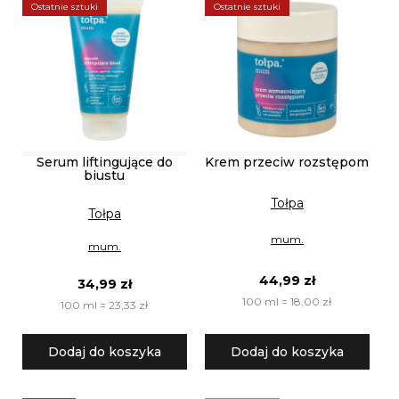
Ostatnie sztuki
Ostatnie sztuki
Serum liftingujące do
Krem przeciw rozstępom
biustu
Tołpa
Tołpa
mum.
mum.
44,99 zł
34,99 zł
100 ml = 18,00 zł
100 ml = 23,33 zł
Dodaj do koszyka
Dodaj do koszyka