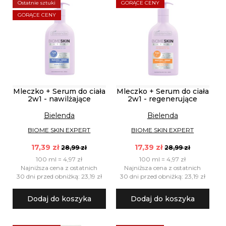
Ostatnie sztuki
GORĄCE CENY
GORĄCE CENY
Mleczko + Serum do ciała
Mleczko + Serum do ciała
2w1 - nawilżające
2w1 - regenerujące
Bielenda
Bielenda
BIOME SKIN EXPERT
BIOME SKIN EXPERT
17,39 zł
17,39 zł
28,99 zł
28,99 zł
100 ml = 4,97 zł
100 ml = 4,97 zł
Najniższa cena z ostatnich
Najniższa cena z ostatnich
30 dni przed obniżką: 23,19 zł
30 dni przed obniżką: 23,19 zł
Dodaj do koszyka
Dodaj do koszyka