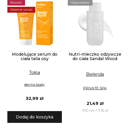
Nowość
Wyprzedane
Ostatnie sztuki
Modelujące serum do
Nutri-mleczko odżywcze
ciała talia osy
do ciała Sandal Wood
Tołpa
Bielenda
dermo body
PRIVATE SPA
52,99 zł
21,49 zł
100 ml = 7,16 zł
Dodaj do koszyka