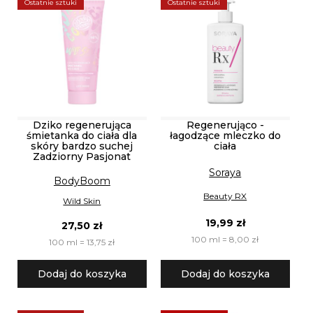
Ostatnie sztuki
Ostatnie sztuki
Dziko regenerująca
Regenerująco -
śmietanka do ciała dla
łagodzące mleczko do
skóry bardzo suchej
ciała
Zadziorny Pasjonat
Soraya
BodyBoom
Beauty RX
Wild Skin
19,99 zł
27,50 zł
100 ml = 8,00 zł
100 ml = 13,75 zł
Dodaj do koszyka
Dodaj do koszyka