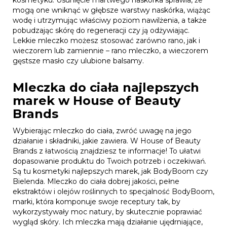
kosmetyku. Usunięcie martwego naskórka sprawia, że
mogą one wniknąć w głębsze warstwy naskórka, wiążąc
wodę i utrzymując właściwy poziom nawilżenia, a także
pobudzając skórę do regeneracji czy ją odżywiając.
Lekkie mleczko możesz stosować zarówno rano, jak i
wieczorem lub zamiennie – rano mleczko, a wieczorem
gęstsze masło czy ulubione balsamy.
Mleczka do ciała najlepszych
marek w House of Beauty
Brands
Wybierając mleczko do ciała, zwróć uwagę na jego
działanie i składniki, jakie zawiera. W House of Beauty
Brands z łatwością znajdziesz te informacje! To ułatwi
dopasowanie produktu do Twoich potrzeb i oczekiwań.
Są tu kosmetyki najlepszych marek, jak BodyBoom czy
Bielenda. Mleczko do ciała dobrej jakości, pełne
ekstraktów i olejów roślinnych to specjalność BodyBoom,
marki, która komponuje swoje receptury tak, by
wykorzystywały moc natury, by skutecznie poprawiać
wygląd skóry. Ich mleczka mają działanie ujędrniające,