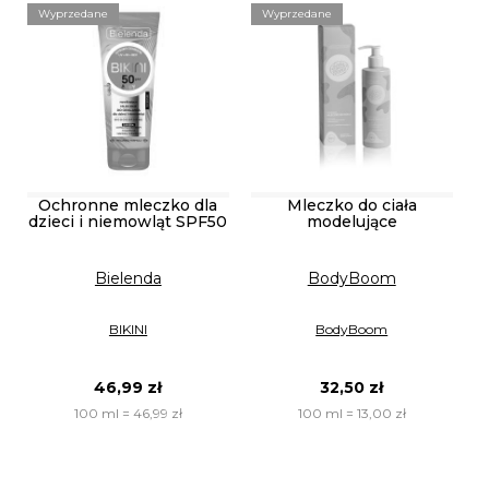
Wyprzedane
Wyprzedane
Ochronne mleczko dla
Mleczko do ciała
dzieci i niemowląt SPF50
modelujące
Bielenda
BodyBoom
BIKINI
BodyBoom
46,99 zł
32,50 zł
100 ml = 46,99 zł
100 ml = 13,00 zł