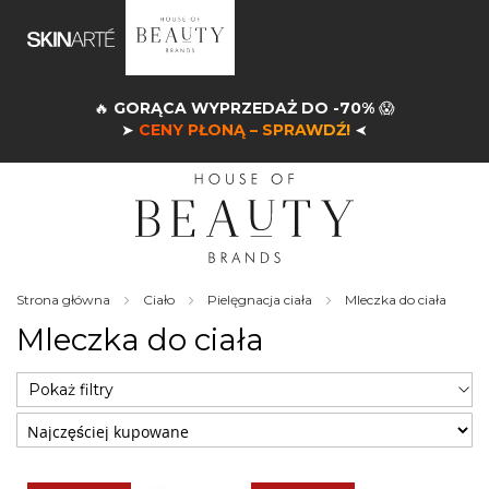
🔥
GORĄCA WYPRZEDAŻ DO -70%
😱
➤
CENY PŁONĄ – SPRAWDŹ!
➤
Strona główna
Ciało
Pielęgnacja ciała
Mleczka do ciała
Mleczka do ciała
Pokaż filtry