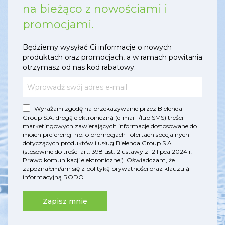
na bieżąco z nowościami i
promocjami.
Będziemy wysyłać Ci informacje o nowych
produktach oraz promocjach, a w ramach powitania
otrzymasz od nas kod rabatowy.
Wyrażam zgodę na przekazywanie przez Bielenda
Group S.A. drogą elektroniczną (e-mail i/lub SMS) treści
marketingowych zawierających informacje dostosowane do
moich preferencji np. o promocjach i ofertach specjalnych
dotyczących produktów i usług Bielenda Group S.A.
(stosownie do treści art. 398 ust. 2 ustawy z 12 lipca 2024 r. –
Prawo komunikacji elektronicznej). Oświadczam, że
zapoznałem/am się z
polityką prywatności
oraz
klauzulą
informacyjną RODO
.
Zapisz mnie