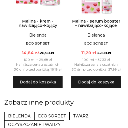
Malina - krem -
Malina - serum booster
nawilżająco-kojący
- nawilżająco-kojące
Bielenda
Bielenda
ECO SORBET
ECO SORBET
14,84 zł
11,20 zł
26,99 zł
27,99 zł
100 ml = 29,68 zł
100 ml = 37,33 zł
Najniższa cena z ostatnich
Najniższa cena z ostatnich
30 dni przed obniżką: 16,19 zł
30 dni przed obniżką: 27,99 zł
Dodaj do koszyka
Dodaj do koszyka
Zobacz inne produkty
BIELENDA
ECO SORBET
TWARZ
OCZYSZCZANIE TWARZY