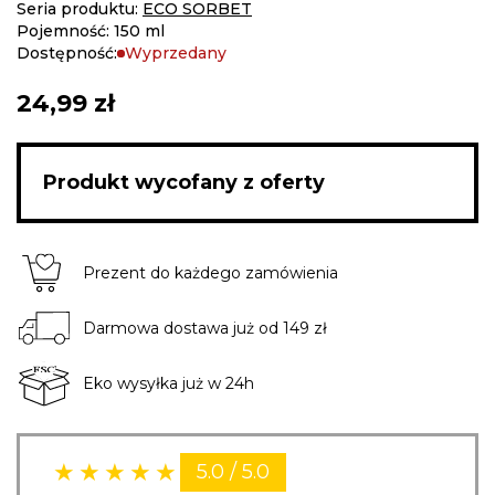
images
Seria produktu:
ECO SORBET
gallery
Pojemność: 150 ml
Dostępność:
Wyprzedany
24,99 zł
Produkt wycofany z oferty
Prezent do każdego zamówienia
Darmowa dostawa już od 149 zł
Eko wysyłka już w 24h
5.0 / 5.0