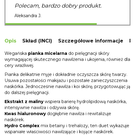
Polecam, bardzo dobry produkt.
Aleksandra J.
Opis
Skład (INCI)
Szczegółowe informacje
R
Wegańska
pianka micelarna
do pielęgnacji skóry
wymagającej skutecznego nawilżenia i ukojenia, również dla
cery wrażliwej.
Pianka delikatnie myje i dokładnie oczyszcza skórę twarzy.
Usuwa pozostałości makijażu i pozostałe zanieczyszczenia
naskórka. Jednocześnie nawilża i koi skórę, przygotowując ją
do dalszej pielęgnacji.
Ekstrakt z maliny
wspiera barierę hydrolipidową naskórka,
intensywnie nawilża i odżywia skórę.
Kwas hialuronowy
dogłębnie nawilża i rewitalizuje
naskórek.
Hydro Complex
mix betainy i trehalozy, ten duet wykazuje
wspaniałe właściwości nawilżające i kojące naskórek.