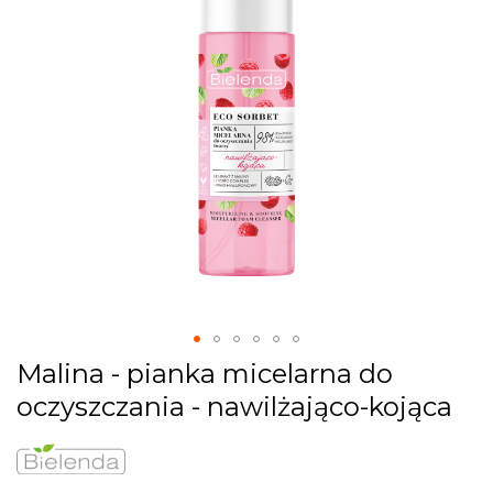
images
gallery
Skip
Malina - pianka micelarna do
to
oczyszczania - nawilżająco-kojąca
the
beginning
of
the