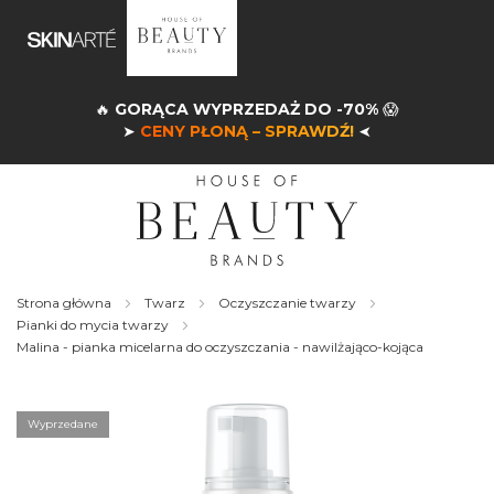
🔥
GORĄCA WYPRZEDAŻ DO -70%
😱
➤
CENY PŁONĄ – SPRAWDŹ!
➤
Strona główna
Twarz
Oczyszczanie twarzy
Pianki do mycia twarzy
Malina - pianka micelarna do oczyszczania - nawilżająco-kojąca
Skip
to
the
Wyprzedane
end
of
the