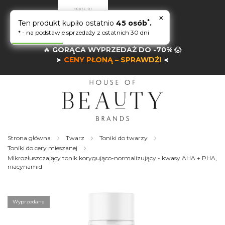
×
*
Ten produkt kupiło ostatnio
45 osób
.
* - na podstawie sprzedaży z ostatnich 30 dni
🔥
GORĄCA WYPRZEDAŻ DO -70%
😱
➤
CENY PŁONĄ – SPRAWDŹ!
➤
Strona główna
Twarz
Toniki do twarzy
Toniki do cery mieszanej
Mikrozłuszczający tonik korygująco-normalizujący - kwasy AHA + PHA,
niacynamid
Skip
to
the
Wyprzedane
end
of