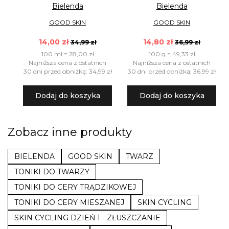
Bielenda
Bielenda
GOOD SKIN
GOOD SKIN
14,00 zł
14,80 zł
34,99 zł
36,99 zł
100 ml = 28,00 zł
100 g = 49,33 zł
Najniższa cena z ostatnich
Najniższa cena z ostatnich
30 dni przed obniżką: 34,99 zł
30 dni przed obniżką: 36,99 zł
Dodaj do koszyka
Dodaj do koszyka
Zobacz inne produkty
BIELENDA
GOOD SKIN
TWARZ
TONIKI DO TWARZY
TONIKI DO CERY TRĄDZIKOWEJ
TONIKI DO CERY MIESZANEJ
SKIN CYCLING
SKIN CYCLING DZIEŃ 1 - ZŁUSZCZANIE