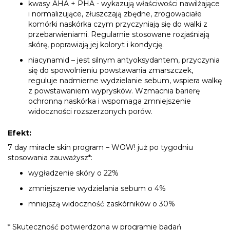
kwasy AHA + PHA - wykazują właściwości nawilżające
i normalizujące, złuszczają zbędne, zrogowaciałe
komórki naskórka czym przyczyniają się do walki z
przebarwieniami. Regularnie stosowane rozjaśniają
skórę, poprawiają jej koloryt i kondycję.
niacynamid – jest silnym antyoksydantem, przyczynia
się do spowolnieniu powstawania zmarszczek,
reguluje nadmierne wydzielanie sebum, wspiera walkę
z powstawaniem wyprysków. Wzmacnia barierę
ochronną naskórka i wspomaga zmniejszenie
widoczności rozszerzonych porów.
Efekt:
7 day miracle skin program – WOW! już po tygodniu
stosowania zauważysz*:
wygładzenie skóry o 22%
zmniejszenie wydzielania sebum o 4%
mniejszą widoczność zaskórników o 30%
* Skuteczność potwierdzona w programie badań