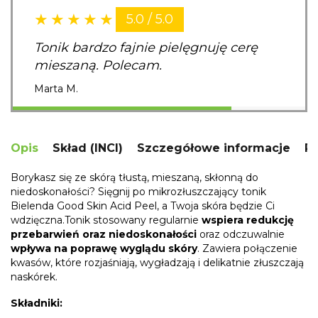
5.0 / 5.0
Tonik bardzo fajnie pielęgnuję cerę
mieszaną. Polecam.
Marta M.
Opis
Skład (INCI)
Szczegółowe informacje
R
Borykasz się ze skórą tłustą, mieszaną, skłonną do
niedoskonałości? Sięgnij po mikrozłuszczający tonik
Bielenda Good Skin Acid Peel, a Twoja skóra będzie Ci
wdzięczna.Tonik stosowany regularnie
wspiera redukcję
przebarwień oraz niedoskonałości
oraz odczuwalnie
wpływa na poprawę wyglądu skóry
. Zawiera połączenie
kwasów, które rozjaśniają, wygładzają i delikatnie złuszczają
naskórek.
Składniki: