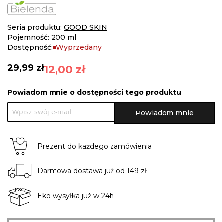
the
images
gallery
Seria produktu:
GOOD SKIN
Pojemność: 200 ml
Dostępność:
Wyprzedany
29,99 zł
12,00 zł
Powiadom mnie o dostępności tego produktu
Powiadom mnie
Prezent do każdego zamówienia
Darmowa dostawa już od 149 zł
Eko wysyłka już w 24h