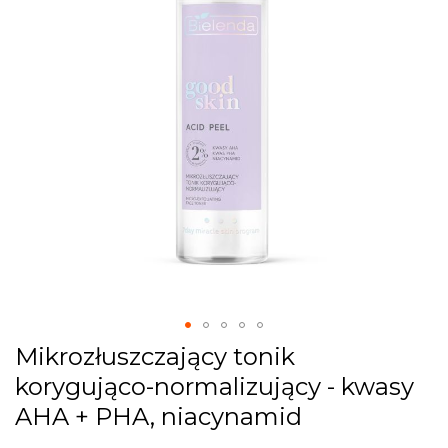
the
images
gallery
Skip
Mikrozłuszczający tonik
to
korygująco-normalizujący - kwasy
the
beginning
AHA + PHA, niacynamid
of