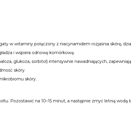
ty w witaminy połączony z niacynamidem rozjaśnia skórę, dzia
gładza i wspiera odnowę komórkową.
aloza, glukoza, sorbitol) intensywnie nawadniających, zapewnia
rność skóry.
 mikrobiomu skóry.
koltu. Pozostawić na 10–15 minut, a następnie zmyć letnią wod