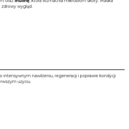
ym oraz
inulinę
, która wzmacnia mikrobiom skóry. Maska
e zdrowy wygląd.
intensywnym nawilżeniu, regeneracji i poprawie kondycji
erwszym użyciu.