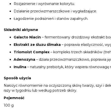
Rozjaśnienie i wyrównanie kolorytu.
Działanie przeciwzmarszczkowe i wygładzające.
Łagodzenie podrażnień i stanów zapalnych.
Składniki aktywne
Galacto Niacin
– fermentowany drożdżowy ekstrakt boga
Ekstrakt ze śluzu ślimaka
– poprawia elastyczność, wy
Triomoist Complex
– kompleks trzech składników (treh
Adenozyna
– działa przeciwzmarszczkowo, poprawia jęd
Inulina
– naturalny prebiotyk, który wspiera równowagę
Sposób użycia
Nałożyć równomiernie na oczyszczoną skórę twarzy, szyi i de
razy w tygodniu lub według potrzeb skóry.
Pojemność
100 g