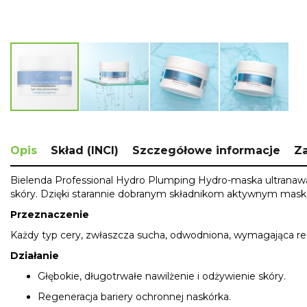
Skip
to
the
Opis
Skład (INCI)
Szczegółowe informacje
Za
beginning
of
Bielenda Professional Hydro Plumping Hydro-maska ultranawa
the
skóry. Dzięki starannie dobranym składnikom aktywnym maska
images
gallery
Przeznaczenie
Każdy typ cery, zwłaszcza sucha, odwodniona, wymagająca reg
Działanie
Głębokie, długotrwałe nawilżenie i odżywienie skóry.
Regeneracja bariery ochronnej naskórka.