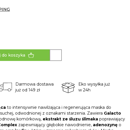
PING
 do koszyka
Darmowa dostawa
Eko wysyłka już
już od 149 zł
w 24h
ąca
to intensywnie nawilżająca i regenerująca maska do
 suchej, odwodnionej z oznakami starzenia. Zawiera
Galacto
era odnowę komórkową,
ekstrakt ze śluzu ślimaka
poprawiający
Complex
zapewniający głębokie nawodnienie,
adenozynę
o