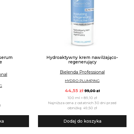
serum
Hydroaktywny krem nawilżająco-
e
regenerujący
Bielenda Professional
onal
HYDRO PLUMPING
G
44,55 zł
99,00 zł
100 ml = 89,10 zł
Najniższa cena z ostatnich 30 dni przed
ł
obniżką: 49,50 zł
ka
Dodaj do koszyka