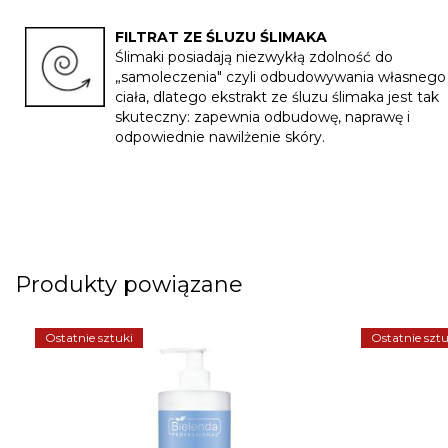
FILTRAT ZE ŚLUZU ŚLIMAKA
Ślimaki posiadają niezwykłą zdolność do
„samoleczenia" czyli odbudowywania własnego
ciała, dlatego ekstrakt ze śluzu ślimaka jest tak
skuteczny: zapewnia odbudowę, naprawę i
odpowiednie nawilżenie skóry.
Odbierz a
rabatu na
PIERWS
Produkty powiązane
ZAPISZ SIĘ
Ostatnie sztuki
Ostatnie sztu
Imię
Adres e-mail