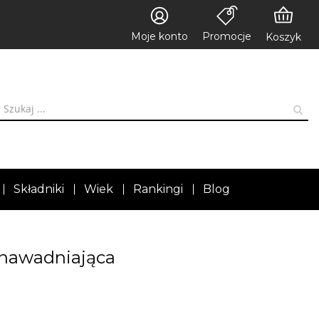
Moje konto
Promocje
Koszyk
Składniki
Wiek
Rankingi
Blog
anawadniająca