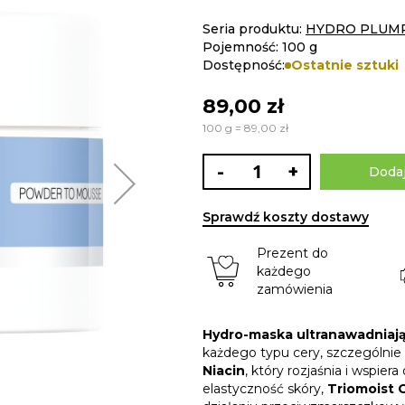
Seria produktu:
HYDRO PLUM
Pojemność: 100 g
Dostępność:
Ostatnie sztuki
89,00 zł
100 g = 89,00 zł
-
+
Dodaj
Sprawdź koszty dostawy
Prezent do
każdego
zamówienia
Hydro-maska ultranawadniaj
każdego typu cery, szczególnie
Niacin
, który rozjaśnia i wspi
elastyczność skóry,
Triomoist 