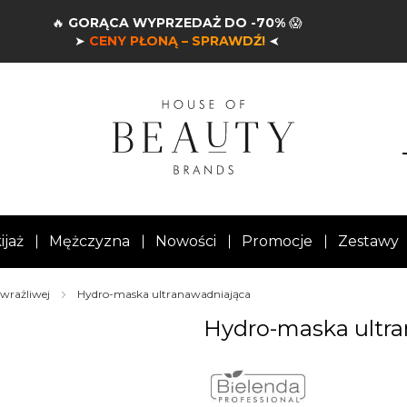
🔥
GORĄCA WYPRZEDAŻ DO -70%
😱
➤
CENY PŁONĄ – SPRAWDŹ!
➤
ijaż
Mężczyzna
Nowości
Promocje
Zestawy
 wrażliwej
Hydro-maska ultranawadniająca
Hydro-maska ultr