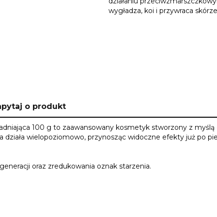
działaniu przeciwzmarszczkow
wygładza, koi i przywraca skórz
pytaj o produkt
dniająca 100 g to zaawansowany kosmetyk stworzony z myślą o 
 działa wielopoziomowo, przynosząc widoczne efekty już po pi
eneracji oraz zredukowania oznak starzenia.