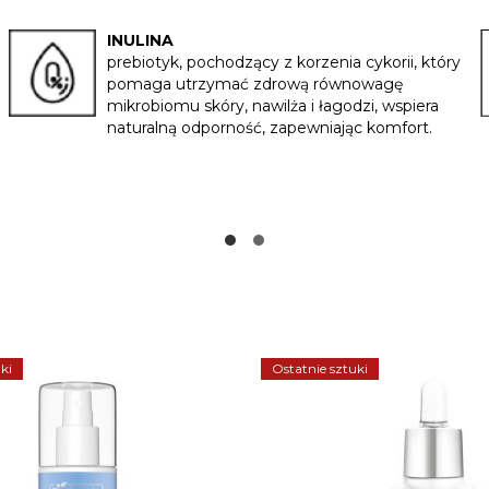
INULINA
prebiotyk, pochodzący z korzenia cykorii, który
pomaga utrzymać zdrową równowagę
mikrobiomu skóry, nawilża i łagodzi, wspiera
naturalną odporność, zapewniając komfort.
15%
ż
ZE ZAKUPY
 DO NEWSLETTERA
ki
Ostatnie sztuki