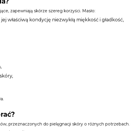
da?
jące, zapewniają skórze szereg korzyści. Masło:
 jej właściwą kondycję niezwykłą miękkość i gładkość,
,
skóry,
a.
brać?
 przeznaczonych do pielęgnacji skóry o różnych potrzebach. Są t