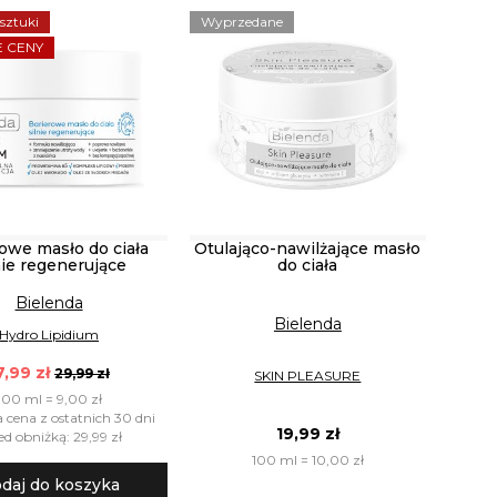
 sztuki
Wyprzedane
 CENY
owe masło do ciała
Otulająco-nawilżające masło
nie regenerujące
do ciała
Bielenda
Bielenda
Hydro Lipidium
7,99 zł
29,99 zł
SKIN PLEASURE
100 ml = 9,00 zł
a cena z ostatnich 30 dni
19,99 zł
ed obniżką: 29,99 zł
100 ml = 10,00 zł
daj do koszyka