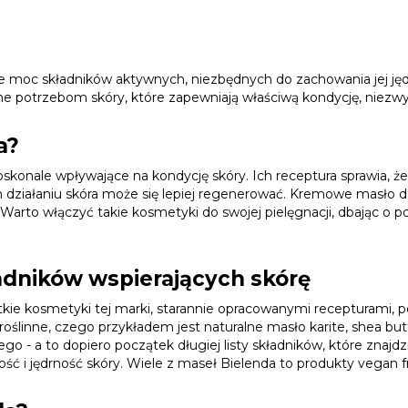
ze moc składników aktywnych, niezbędnych do zachowania jej jęd
ne potrzebom skóry, które zapewniają właściwą kondycję, niezwyk
a?
skonale wpływające na kondycję skóry. Ich receptura sprawia, że 
ch działaniu skóra może się lepiej regenerować.
Kremowe masło do 
Warto włączyć takie kosmetyki do swojej pielęgnacji, dbając o p
ładników wspierających skórę
ystkie kosmetyki tej marki, starannie opracowanymi recepturami,
y roślinne, czego przykładem jest naturalne
masło karite, shea but
iego
- a to dopiero początek długiej listy składników, które znajd
ć i jędrność skóry. Wiele z maseł Bielenda to produkty vegan fr