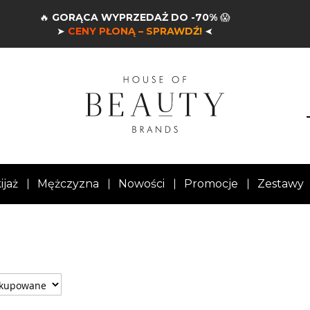
🔥
GORĄCA WYPRZEDAŻ DO -70%
😱
➤
CENY PŁONĄ – SPRAWDŹ!
➤
ijaż
Mężczyzna
Nowości
Promocje
Zestawy