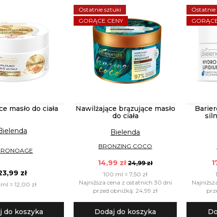
Ostatnie sztuki
Ostatnie
GORĄCE CENY
GORĄCE
ce masło do ciała
Nawilżające brązujące masło
Barier
do ciała
sil
Bielenda
Bielenda
BRONZING COCO
HRONOAGE
14,99 zł
1
24,99 zł
23,99 zł
100 ml = 7,50 zł
Najniższa cena z ostatnich 30 dni
Najniższ
ml = 12,00 zł
przed obniżką: 24,99 zł
prz
j do koszyka
Dodaj do koszyka
Do