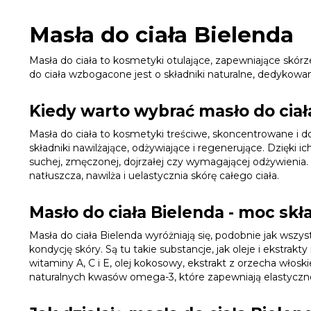
Masła do ciała Bielenda
Masła do ciała to kosmetyki otulające, zapewniające skór
do ciała wzbogacone jest o składniki naturalne, dedykowa
Kiedy warto wybrać masło do ciał
Masła do ciała to kosmetyki treściwe, skoncentrowane i do
składniki nawilżające, odżywiające i regenerujące. Dzięki i
suchej, zmęczonej, dojrzałej czy wymagającej odżywienia.
natłuszcza, nawilża i uelastycznia skórę całego ciała.
Masło do ciała Bielenda - moc sk
Masła do ciała Bielenda wyróżniają się, podobnie jak wsz
kondycję skóry. Są tu takie substancje, jak oleje i ekstrakt
witaminy A, C i E, olej kokosowy, ekstrakt z orzecha włosk
naturalnych kwasów omega-3, które zapewniają elastycznoś