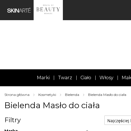
Marki
Twarz
Ciało
Włosy
Mak
Strona główna
Kosmetyki
Bielenda
Bielenda Masło do ciała
Bielenda Masło do ciała
Filtry