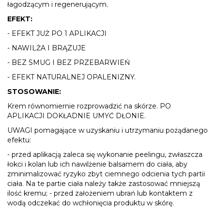
łagodzącym i regenerującym.
EFEKT:
- EFEKT JUŻ PO 1 APLIKACJI
- NAWILŻA I BRĄZUJE
- BEZ SMUG I BEZ PRZEBARWIEŃ
- EFEKT NATURALNEJ OPALENIZNY.
STOSOWANIE:
Krem równomiernie rozprowadzić na skórze. PO
APLIKACJI DOKŁADNIE UMYĆ DŁONIE.
UWAGI pomagające w uzyskaniu i utrzymaniu pożądanego
efektu:
- przed aplikacją zaleca się wykonanie peelingu, zwłaszcza
łokci i kolan lub ich nawilżenie balsamem do ciała, aby
zminimalizować ryzyko zbyt ciemnego odcienia tych partii
ciała. Na te partie ciała należy także zastosować mniejszą
ilość kremu; - przed założeniem ubrań lub kontaktem z
wodą odczekać do wchłonięcia produktu w skórę.