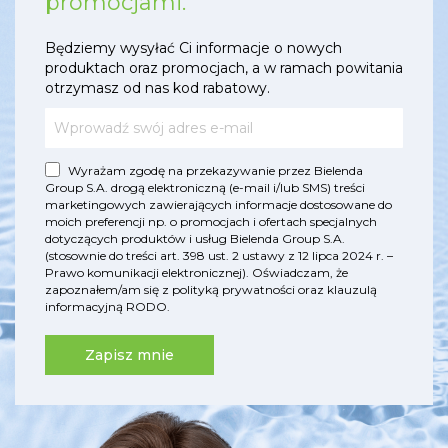
promocjami.
Będziemy wysyłać Ci informacje o nowych
produktach oraz promocjach, a w ramach powitania
otrzymasz od nas kod rabatowy.
Wyrażam zgodę na przekazywanie przez Bielenda
Group S.A. drogą elektroniczną (e-mail i/lub SMS) treści
marketingowych zawierających informacje dostosowane do
moich preferencji np. o promocjach i ofertach specjalnych
dotyczących produktów i usług Bielenda Group S.A.
(stosownie do treści art. 398 ust. 2 ustawy z 12 lipca 2024 r. –
Prawo komunikacji elektronicznej). Oświadczam, że
zapoznałem/am się z
polityką prywatności
oraz
klauzulą
informacyjną RODO
.
Zapisz mnie