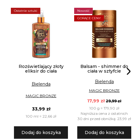
Ostatnie sztuki
Nowość
GORĄCE CENY
Rozświetlający złoty
Balsam - shimmer do
eliksir do ciała
ciała w sztyfcie
Bielenda
Bielenda
MAGIC BRONZE
MAGIC BRONZE
17,99 zł
29,99 zł
100 g = 179,90 zł
33,99 zł
Najniższa cena z ostatnich
100 ml = 22,66 zł
30 dni przed obniżką: 23,99 zł
Dodaj do koszyka
Dodaj do koszyka