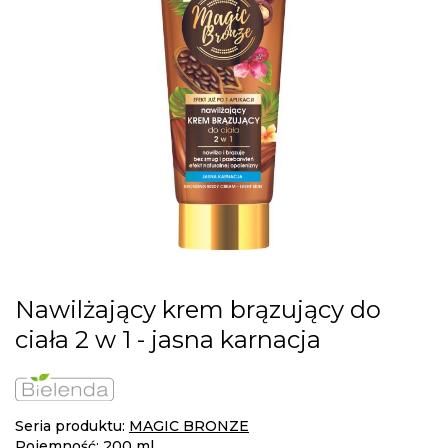
images
gallery
Skip
Nawilżający krem brązujący do
to
ciała 2 w 1 - jasna karnacja
the
beginning
of
the
images
Seria produktu:
MAGIC BRONZE
gallery
Pojemność: 200 ml