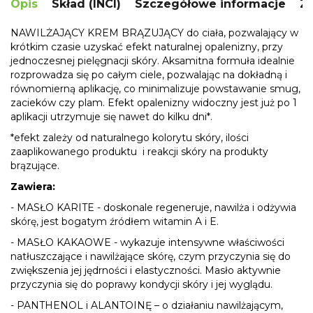
Opis
Skład (INCI)
Szczegółowe informacje
Za
NAWILŻAJĄCY KREM BRĄZUJĄCY do ciała, pozwalający w
krótkim czasie uzyskać efekt naturalnej opalenizny, przy
jednoczesnej pielęgnacji skóry. Aksamitna formuła idealnie
rozprowadza się po całym ciele, pozwalając na dokładną i
równomierną aplikację, co minimalizuje powstawanie smug,
zacieków czy plam. Efekt opalenizny widoczny jest już po 1
aplikacji utrzymuje się nawet do kilku dni*.
*efekt zależy od naturalnego kolorytu skóry, ilości
zaaplikowanego produktu i reakcji skóry na produkty
brązujące.
Zawiera:
- MASŁO KARITE - doskonale regeneruje, nawilża i odżywia
skórę, jest bogatym źródłem witamin A i E.
- MASŁO KAKAOWE - wykazuje intensywne właściwości
natłuszczające i nawilżające skórę, czym przyczynia się do
zwiększenia jej jędrności i elastyczności. Masło aktywnie
przyczynia się do poprawy kondycji skóry i jej wyglądu.
- PANTHENOL i ALANTOINĘ – o działaniu nawilżającym,