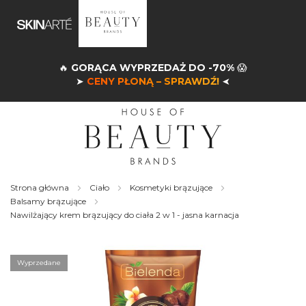
🔥
GORĄCA WYPRZEDAŻ DO -70%
😱
➤
CENY PŁONĄ – SPRAWDŹ!
➤
Strona główna
Ciało
Kosmetyki brązujące
Balsamy brązujące
Nawilżający krem brązujący do ciała 2 w 1 - jasna karnacja
Skip
to
the
Wyprzedane
end
of
the