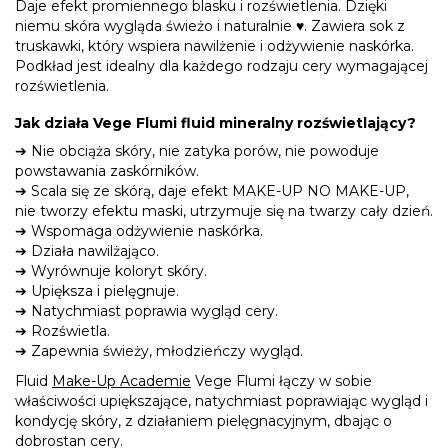
Daje efekt promiennego blasku i rozświetlenia. Dzięki
niemu skóra wygląda świeżo i naturalnie
♥
. Zawiera sok z
truskawki, który wspiera nawilżenie i odżywienie naskórka.
Podkład jest idealny dla każdego rodzaju cery wymagającej
rozświetlenia.
Jak działa Vege Flumi fluid mineralny rozświetlający?
➔
Nie obciąża skóry, nie zatyka porów, nie powoduje
powstawania zaskórników.
➔
Scala się ze skórą, daje efekt MAKE-UP NO MAKE-UP,
nie tworzy efektu maski, utrzymuje się na twarzy cały dzień.
➔
Wspomaga odżywienie naskórka.
➔
Działa nawilżająco.
➔
Wyrównuje koloryt skóry.
➔
Upiększa i pielęgnuje.
➔
Natychmiast poprawia wygląd cery.
➔
Rozświetla.
➔
Zapewnia świeży, młodzieńczy wygląd.
Fluid
Make-Up Academie
Vege Flumi łączy w sobie
właściwości upiększające, natychmiast poprawiając wygląd i
kondycję skóry, z działaniem pielęgnacyjnym, dbając o
dobrostan cery.