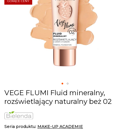
gallery
GORĄCE CENY
Skip
VEGE FLUMI Fluid mineralny,
to
rozświetlający naturalny beż 02
the
beginning
of
the
images
Seria produktu:
MAKE-UP ACADEMIE