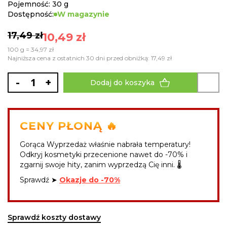
gallery
Pojemność: 30 g
Dostępność:
W magazynie
17,49 zł
10,49 zł
100 g = 34,97 zł
Najniższa cena z ostatnich 30 dni przed obniżką: 17,49 zł
-
+
Dodaj do koszyka
CENY PŁONĄ 🔥
Gorąca Wyprzedaż właśnie nabrała temperatury!
Odkryj kosmetyki przecenione nawet do -70% i
zgarnij swoje hity, zanim wyprzedzą Cię inni. 🌡️
Sprawdź ➤
Okazje do -70%
Sprawdź koszty dostawy