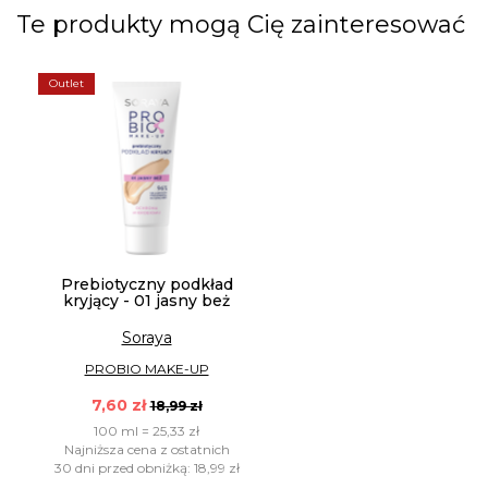
Te produkty mogą Cię zainteresować
Outlet
Prebiotyczny podkład
kryjący - 01 jasny beż
Soraya
PROBIO MAKE-UP
7,60 zł
18,99 zł
100 ml = 25,33 zł
Najniższa cena z ostatnich
30 dni przed obniżką: 18,99 zł