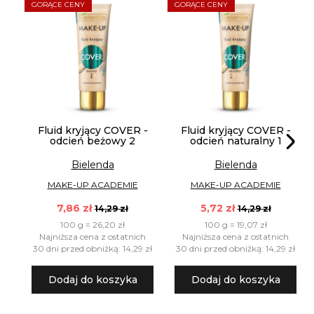
GORĄCE CENY
GORĄCE CENY
Fluid kryjący COVER -
Fluid kryjący COVER -
odcień beżowy 2
odcień naturalny 1
Bielenda
Bielenda
MAKE-UP ACADEMIE
MAKE-UP ACADEMIE
7,86 zł
5,72 zł
14,29 zł
14,29 zł
100 g = 26,20 zł
100 g = 19,07 zł
Najniższa cena z ostatnich
Najniższa cena z ostatnich
30 dni przed obniżką: 14,29 zł
30 dni przed obniżką: 14,29 zł
Dodaj do koszyka
Dodaj do koszyka