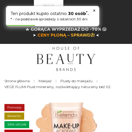
×
*
Ten produkt kupiło ostatnio
30 osób
.
* - na podstawie sprzedaży z ostatnich 30 dni
🔥
GORĄCA WYPRZEDAŻ DO -70%
😱
➤
CENY PŁONĄ – SPRAWDŹ!
➤
Strona główna
Makijaż
Fluidy do makijażu
VEGE FLUMI Fluid mineralny, rozświetlający naturalny beż 02
Skip
to
the
Promocja
end
of
Bestseller
the
100% VEGAN
images