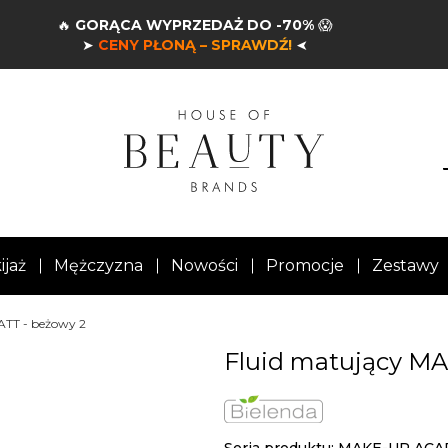
🔥
GORĄCA WYPRZEDAŻ DO -70%
😱
➤
CENY PŁONĄ – SPRAWDŹ!
➤
ijaż
Mężczyzna
Nowości
Promocje
Zestawy
ATT - beżowy 2
Fluid matujący MA