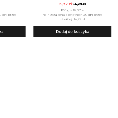
5,72 zł
ł
14,29 zł
100 g = 19,07 zł
0 dni przed
Najniższa cena z ostatnich 30 dni przed
obniżką: 14,29 zł
ka
Dodaj do koszyka