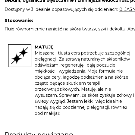
sebum, ogranicza błyszczenie i zmniejsza widoczność 
Dostępny w 3 idealnie dopasowujących się odcieniach:
0. JAS
Stosowanie:
Fluid równomiernie nanieść na skórę twarzy, szyi i dekoltu. 
MATUJĘ
Mieszana i tłusta cera potrzebuje szczególnej
pielęgnacji. Za sprawą naturalnych składników
odświeżam, regeneruję i daję poczucie
miękkości i wygładzenia. Moja formuła nie
obciąża cery, łagodzę podrażnienia na skórze,
często będące skutkiem terapii
przeciwtrądzikowych. Matuję, ale nie
wysuszam. Sprawiam, że skóra zyskuje zdrowy i
świeży wygląd. Jestem lekki, więc idealnie
nadaję się do codziennej pielęgnacji, również
pod makijaż.
Produkty powiązane