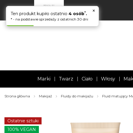
×
*
Ten produkt kupiło ostatnio
4 osób
.
* - na podstawie sprzedaży z ostatnich 30 dni
Marki
Twarz
Ciało
Włosy
Mak
Strona główna
Makijaż
Fluidy do makijażu
Fluid matujący M
Skip
to
the
Ostatnie sztuki
end
of
100% VEGAN