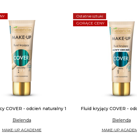
NY
Ostatnie sztuki
GORĄCE CENY
ący COVER - odcień naturalny 1
Fluid kryjący COVER - od
Bielenda
Bielenda
MAKE-UP ACADEMIE
MAKE-UP ACADEM