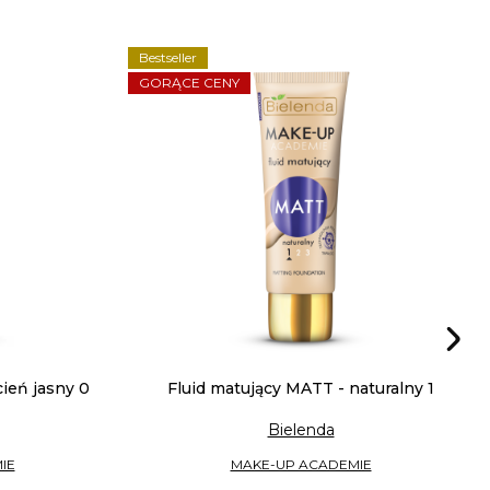
Bestseller
GORĄCE CENY
cień jasny 0
Fluid matujący MATT - naturalny 1
Bielenda
IE
MAKE-UP ACADEMIE