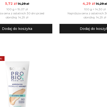
5,72 zł
4,29 zł
14,29 zł
14,29 z
100 g = 19,07 zł
100 g = 14,30 zł
za cena z ostatnich 30 dni przed
Najniższa cena z ostatnich 3
obniżką: 14,29 zł
obniżką: 14,29 zł
Dodaj do koszyka
Dodaj do koszy
ki