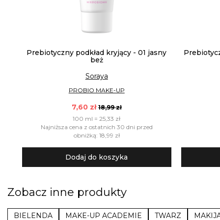
Prebiotyczny podkład kryjący - 01 jasny
Prebiotycz
beż
Soraya
PROBIO MAKE-UP
7,60 zł
18,99 zł
100 ml = 25,33 zł
Najniższa cena z ostatnich 30 dni przed
obniżką: 18,99 zł
Dodaj do koszyka
Zobacz inne produkty
BIELENDA
MAKE-UP ACADEMIE
TWARZ
MAKIJ