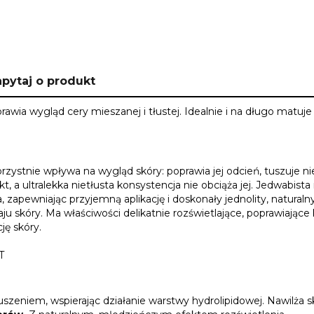
pytaj o produkt
wia wygląd cery mieszanej i tłustej. Idealnie i na długo matuje
stnie wpływa na wygląd skóry: poprawia jej odcień, tuszuje nie
kt, a ultralekka nietłusta konsystencja nie obciąża jej. Jedwabi
 zapewniając przyjemną aplikację i doskonały jednolity, naturalny
u skóry. Ma właściwości delikatnie rozświetlające, poprawiające 
ję skóry.
T
szeniem, wspierając działanie warstwy hydrolipidowej. Nawilża sk