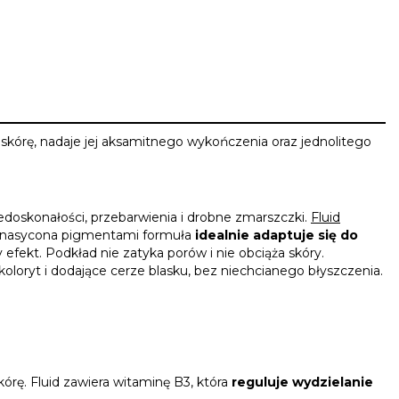
 skórę, nadaje jej aksamitnego wykończenia oraz jednolitego
doskonałości, przebarwienia i drobne zmarszczki.
Fluid
sta nasycona pigmentami formuła
idealnie adaptuje się do
 efekt. Podkład nie zatyka porów i nie obciąża skóry.
koloryt i dodające cerze blasku, bez niechcianego błyszczenia.
órę. Fluid zawiera witaminę B3, która
reguluje wydzielanie