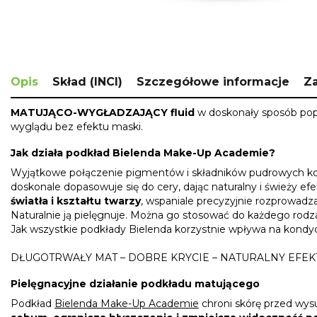
Skip
to
the
Opis
Skład (INCI)
Szczegółowe informacje
Za
beginning
of
MATUJĄCO-WYGŁADZAJĄCY fluid
w doskonały sposób popra
the
wyglądu bez efektu maski.
images
gallery
Jak działa podkład Bielenda Make-Up Academie?
Wyjątkowe połączenie pigmentów i składników pudrowych korzy
doskonale dopasowuje się do cery, dając naturalny i świeży efe
światła i kształtu twarzy
, wspaniale precyzyjnie rozprowadza,
Naturalnie ją pielęgnuje. Można go stosować do każdego rodzaj
Jak wszystkie podkłady Bielenda korzystnie wpływa na kondyc
DŁUGOTRWAŁY MAT – DOBRE KRYCIE – NATURALNY EFEK
Pielęgnacyjne działanie podkładu matującego
Podkład
Bielenda Make-Up Academie
chroni skórę przed wysu