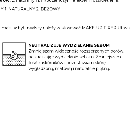
porów.
Z naturalnym, młodzieńczym efektem rozświetlenia.
NY
1. NATURALNY
2. BEŻOWY
Aby makijaż był trwalszy należy zastosować MAKE-UP FIXER Utrwa
NEUTRALIZUJE WYDZIELANIE SEBUM
Zmniejszam widoczność rozszerzonych porów,
neutralizując wydzielanie sebum. Zmniejszam
ilość zaskórników i pozostawiam skórę
wygładzoną, matową i naturalnie piękną.