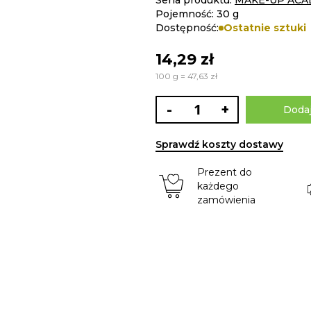
Seria produktu:
MAKE-UP ACA
Pojemność: 30 g
Dostępność:
Ostatnie sztuki
14,29 zł
100 g = 47,63 zł
-
+
Dodaj
Sprawdź koszty dostawy
Prezent do
każdego
zamówienia