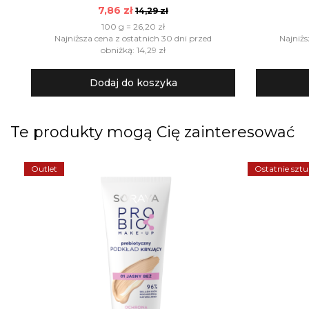
7,86 zł
14,29 zł
100 g = 26,20 zł
Najniższa cena z ostatnich 30 dni przed
Najniżs
obniżką: 14,29 zł
Dodaj do koszyka
Te produkty mogą Cię zainteresować
Outlet
Ostatnie sztu