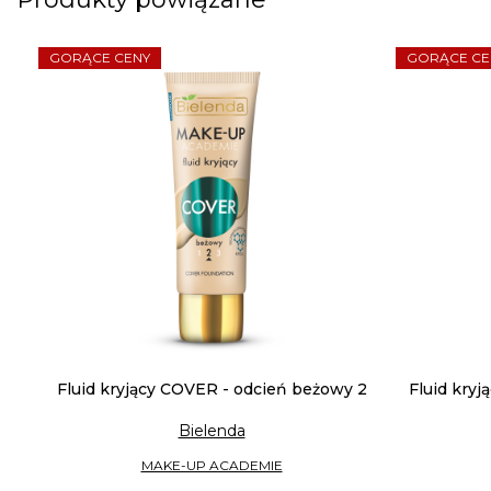
GORĄCE CENY
GORĄCE CE
Fluid kryjący COVER - odcień beżowy 2
Fluid kryj
Bielenda
MAKE-UP ACADEMIE