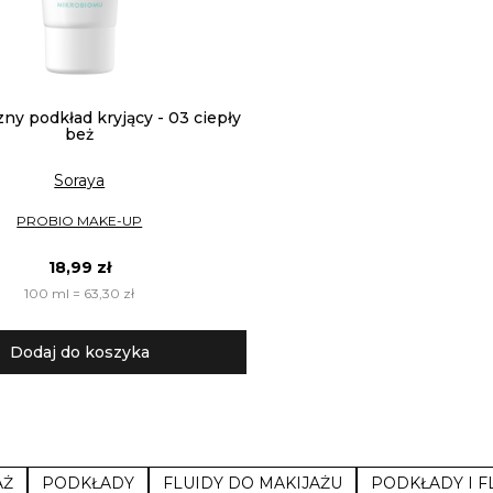
ny podkład kryjący - 03 ciepły
beż
Soraya
PROBIO MAKE-UP
18,99 zł
100 ml = 63,30 zł
Dodaj do koszyka
AŻ
PODKŁADY
FLUIDY DO MAKIJAŻU
PODKŁADY I F