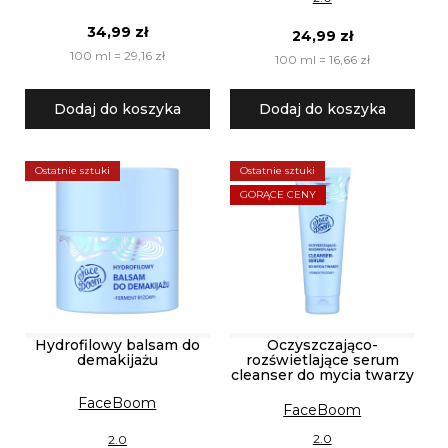
34,99 zł
24,99 zł
100 ml = 29,16 zł
100 ml = 16,66 zł
Dodaj do koszyka
Dodaj do koszyka
Ostatnie sztuki
Ostatnie sztuki
GORĄCE CENY
Hydrofilowy balsam do
Oczyszczająco-
demakijażu
rozświetlające serum
cleanser do mycia twarzy
FaceBoom
FaceBoom
2.0
2.0