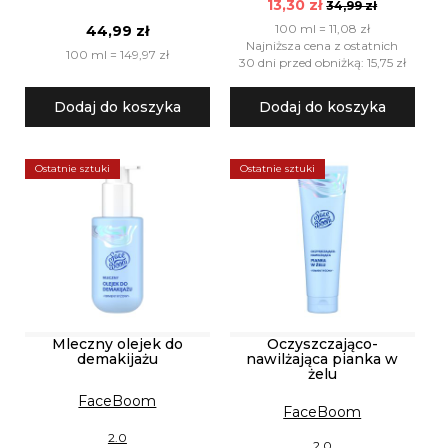
13,30 zł
34,99 zł
100 ml = 11,08 zł
44,99 zł
Najniższa cena z ostatnich
100 ml = 149,97 zł
30 dni przed obniżką: 15,75 zł
Dodaj do koszyka
Dodaj do koszyka
Ostatnie sztuki
Ostatnie sztuki
Mleczny olejek do
Oczyszczająco-
demakijażu
nawilżająca pianka w
żelu
FaceBoom
FaceBoom
2.0
2.0