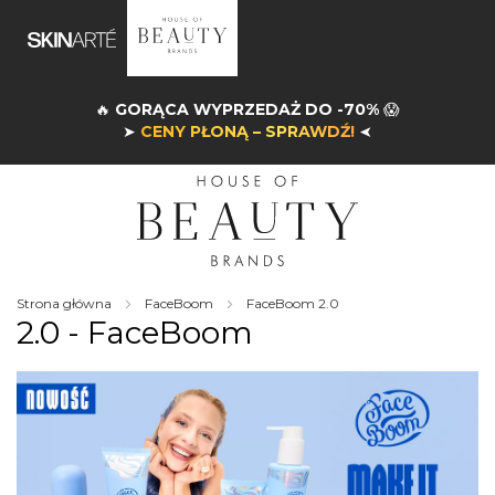
🔥
GORĄCA WYPRZEDAŻ DO -70%
😱
➤
CENY PŁONĄ – SPRAWDŹ!
➤
Strona główna
FaceBoom
FaceBoom 2.0
2.0 - FaceBoom