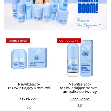
Ostatnie sztuki
GORĄCE CENY
Nawilżająco-
Nawilżająco-
rozświetlający krem-żel
rozświetlające serum -
ampułka do twarzy
FaceBoom
FaceBoom
2.0
2.0