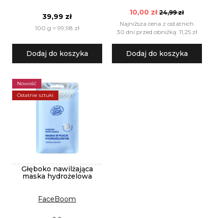
10,00 zł
24,99 zł
39,99 zł
Najniższa cena z ostatnich
100 g = 99,98 zł
30 dni przed obniżką: 11,25 zł
Dodaj do koszyka
Dodaj do koszyka
Nowość
Ostatnie sztuki
Głęboko nawilżająca
maska hydrożelowa
FaceBoom