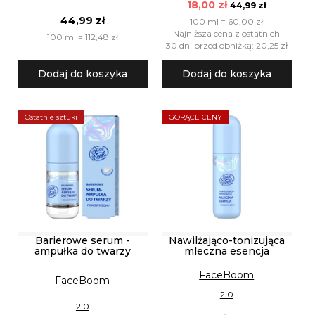
18,00 zł
44,99 zł
44,99 zł
100 ml = 60,00 zł
Najniższa cena z ostatnich
100 ml = 112,48 zł
30 dni przed obniżką: 20,25 zł
Dodaj do koszyka
Dodaj do koszyka
Ostatnie sztuki
GORĄCE CENY
Barierowe serum -
Nawilżająco-tonizująca
ampułka do twarzy
mleczna esencja
FaceBoom
FaceBoom
2.0
2.0