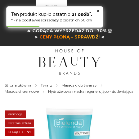
×
*
Ten produkt kupiło ostatnio
21 osób
.
* - na podstawie sprzedaży z ostatnich 30 dni
🔥
GORĄCA WYPRZEDAŻ DO -70%
😱
➤
CENY PŁONĄ – SPRAWDŹ!
➤
Strona główna
Twarz
Maseczki do twarzy
Maseczki kremowe
Hydrożelowa maska regenerująco - dotleniająca
Skip
to
the
Promocja
end
of
Ostatnie sztuki
the
GORĄCE CENY
images