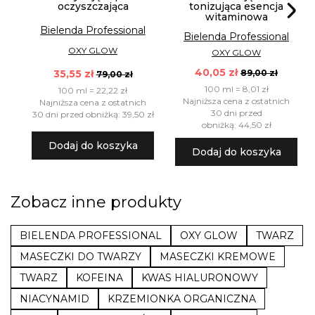
oczyszczająca
tonizująca esencja
witaminowa
Bielenda Professional
Bielenda Professional
OXY GLOW
OXY GLOW
40,05 zł
89,00 zł
35,55 zł
79,00 zł
100 ml = 8,01 zł
100 ml = 22,22 zł
Najniższa cena z ostatnich
Najniższa cena z ostatnich
30 dni przed
30 dni przed obniżką: 39,50 zł
obniżką: 44,50 zł
Dodaj do koszyka
Dodaj do koszyka
Zobacz inne produkty
BIELENDA PROFESSIONAL
OXY GLOW
TWARZ
MASECZKI DO TWARZY
MASECZKI KREMOWE
TWARZ
KOFEINA
KWAS HIALURONOWY
NIACYNAMID
KRZEMIONKA ORGANICZNA