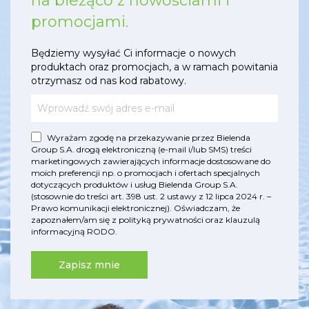
na bieżąco z nowościami i
promocjami.
Będziemy wysyłać Ci informacje o nowych
produktach oraz promocjach, a w ramach powitania
otrzymasz od nas kod rabatowy.
Wyrażam zgodę na przekazywanie przez Bielenda
Group S.A. drogą elektroniczną (e-mail i/lub SMS) treści
marketingowych zawierających informacje dostosowane do
moich preferencji np. o promocjach i ofertach specjalnych
dotyczących produktów i usług Bielenda Group S.A.
(stosownie do treści art. 398 ust. 2 ustawy z 12 lipca 2024 r. –
Prawo komunikacji elektronicznej). Oświadczam, że
zapoznałem/am się z
polityką prywatności
oraz
klauzulą
informacyjną RODO
.
Zapisz mnie