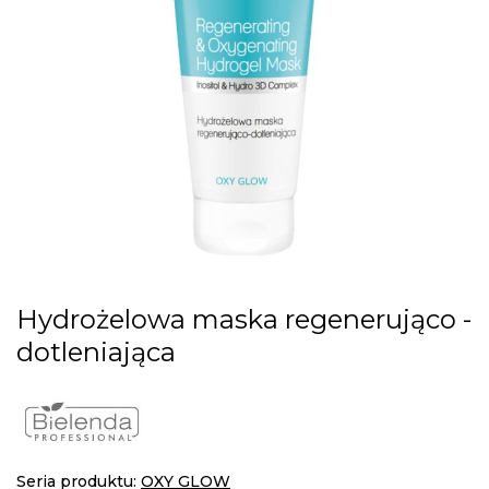
gallery
Skip
Hydrożelowa maska regenerująco -
to
dotleniająca
the
beginning
of
the
images
gallery
Seria produktu:
OXY GLOW