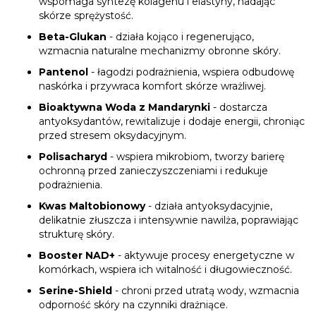
wspomaga syntezę kolagenu i elastyny, nadając
skórze sprężystość.
Beta-Glukan
- działa kojąco i regenerująco,
wzmacnia naturalne mechanizmy obronne skóry.
Pantenol
- łagodzi podrażnienia, wspiera odbudowę
naskórka i przywraca komfort skórze wrażliwej.
Bioaktywna Woda z Mandarynki
- dostarcza
antyoksydantów, rewitalizuje i dodaje energii, chroniąc
przed stresem oksydacyjnym.
Polisacharyd
- wspiera mikrobiom, tworzy barierę
ochronną przed zanieczyszczeniami i redukuje
podrażnienia.
Kwas Maltobionowy
- działa antyoksydacyjnie,
delikatnie złuszcza i intensywnie nawilża, poprawiając
strukturę skóry.
Booster NAD+
- aktywuje procesy energetyczne w
komórkach, wspiera ich witalność i długowieczność.
Serine-Shield
- chroni przed utratą wody, wzmacnia
odporność skóry na czynniki drażniące.