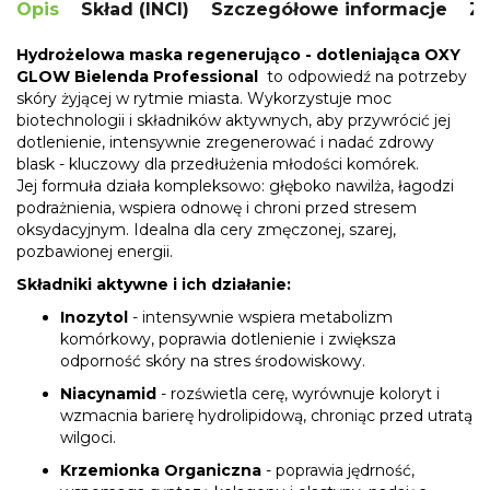
Opis
Skład (INCI)
Szczegółowe informacje
Za
Hydrożelowa maska regenerująco - dotleniająca OXY
GLOW Bielenda Professional
to odpowiedź na potrzeby
skóry żyjącej w rytmie miasta. Wykorzystuje moc
biotechnologii i składników aktywnych, aby przywrócić jej
dotlenienie, intensywnie zregenerować i nadać zdrowy
blask - kluczowy dla przedłużenia młodości komórek.
Jej formuła działa kompleksowo: głęboko nawilża, łagodzi
podrażnienia, wspiera odnowę i chroni przed stresem
oksydacyjnym. Idealna dla cery zmęczonej, szarej,
pozbawionej energii.
Składniki aktywne i ich działanie:
Inozytol
- intensywnie wspiera metabolizm
komórkowy, poprawia dotlenienie i zwiększa
odporność skóry na stres środowiskowy.
Niacynamid
- rozświetla cerę, wyrównuje koloryt i
wzmacnia barierę hydrolipidową, chroniąc przed utratą
wilgoci.
Krzemionka Organiczna
- poprawia jędrność,