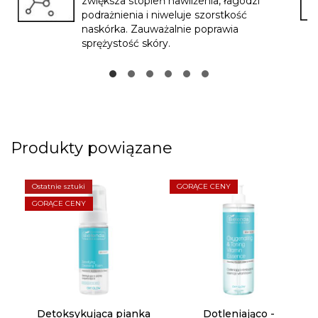
zwiększa stopień nawilżenia, łagodzi
podrażnienia i niweluje szorstkość
naskórka. Zauważalnie poprawia
sprężystość skóry.
Produkty powiązane
Ostatnie sztuki
GORĄCE CENY
GORĄCE CENY
Detoksykująca pianka
Dotleniająco -