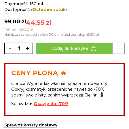
Pojemność: 150 ml
Dostępność:
Ostatnie sztuki
99,00 zł
44,55 zł
100 ml = 29,70 zł
Najniższa cena z ostatnich 30 dni przed obniżką: 49,50 zł
-
+
Dodaj do koszyka
CENY PŁONĄ 🔥
Gorąca Wyprzedaż właśnie nabrała temperatury!
Odkryj kosmetyki przecenione nawet do -70% i
zgarnij swoje hity, zanim wyprzedzą Cię inni. 🌡️
Sprawdź ➤
Okazje do -70%
Sprawdź koszty dostawy