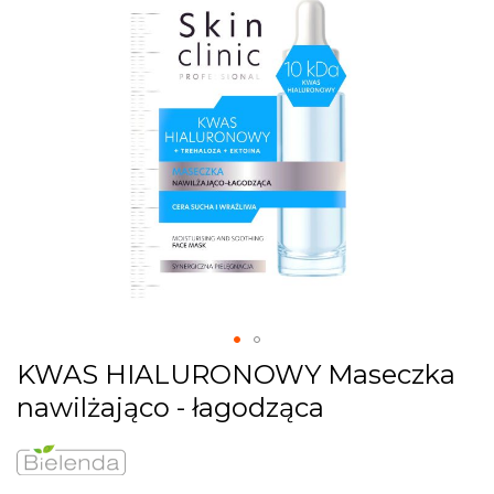
images
gallery
Skip
KWAS HIALURONOWY Maseczka
to
nawilżająco - łagodząca
the
beginning
of
the