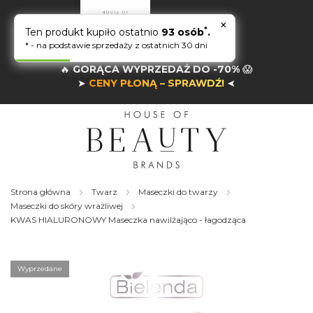
×
*
Ten produkt kupiło ostatnio
93 osób
.
* - na podstawie sprzedaży z ostatnich 30 dni
🔥
GORĄCA WYPRZEDAŻ DO -70%
😱
➤
CENY PŁONĄ – SPRAWDŹ!
➤
Strona główna
Twarz
Maseczki do twarzy
Maseczki do skóry wrażliwej
KWAS HIALURONOWY Maseczka nawilżająco - łagodząca
Skip
to
the
Wyprzedane
end
of
the