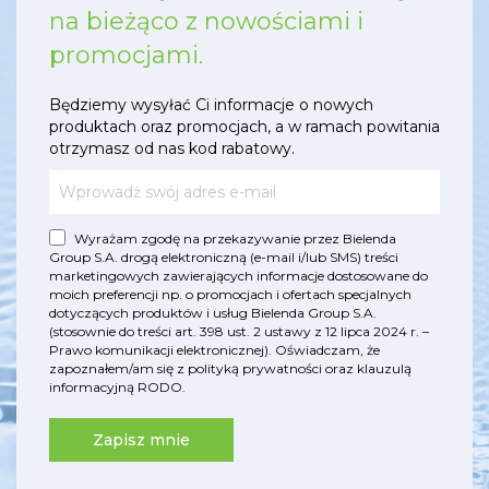
na bieżąco z nowościami i
promocjami.
Będziemy wysyłać Ci informacje o nowych
produktach oraz promocjach, a w ramach powitania
otrzymasz od nas kod rabatowy.
Wyrażam zgodę na przekazywanie przez Bielenda
Group S.A. drogą elektroniczną (e-mail i/lub SMS) treści
marketingowych zawierających informacje dostosowane do
moich preferencji np. o promocjach i ofertach specjalnych
dotyczących produktów i usług Bielenda Group S.A.
(stosownie do treści art. 398 ust. 2 ustawy z 12 lipca 2024 r. –
Prawo komunikacji elektronicznej). Oświadczam, że
zapoznałem/am się z
polityką prywatności
oraz
klauzulą
informacyjną RODO
.
Zapisz mnie