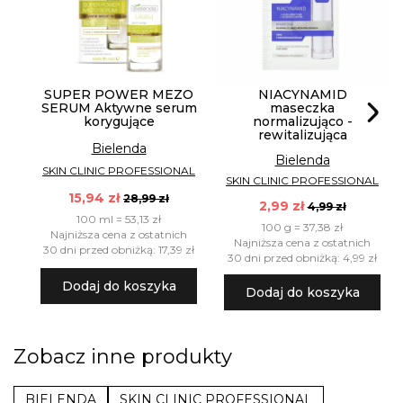
SUPER POWER MEZO
NIACYNAMID
SERUM Aktywne serum
maseczka
korygujące
normalizująco -
rewitalizująca
Bielenda
Bielenda
SKIN CLINIC PROFESSIONAL
SKIN CLINIC PROFESSIONAL
15,94 zł
28,99 zł
2,99 zł
4,99 zł
100 ml = 53,13 zł
100 g = 37,38 zł
Najniższa cena z ostatnich
Najniższa cena z ostatnich
30 dni przed obniżką: 17,39 zł
30 dni przed obniżką: 4,99 zł
Dodaj do koszyka
Dodaj do koszyka
Zobacz inne produkty
BIELENDA
SKIN CLINIC PROFESSIONAL