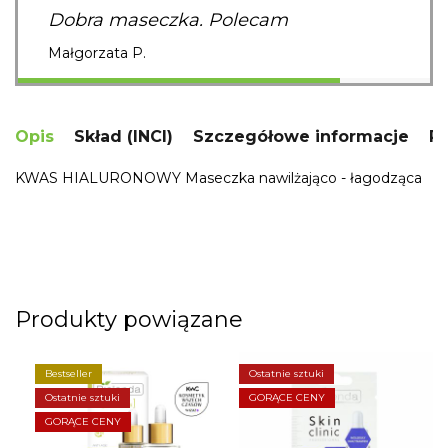
Dobra maseczka. Polecam
Małgorzata P.
Opis
Skład (INCI)
Szczegółowe informacje
R
KWAS HIALURONOWY Maseczka nawilżająco - łagodząca
Produkty powiązane
Bestseller
Ostatnie sztuki
Ostatnie sztuki
GORĄCE CENY
GORĄCE CENY