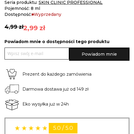
images
Seria produktu:
SKIN CLINIC PROFESSIONAL
gallery
Pojemność: 8 ml
Dostępność:
Wyprzedany
4,99 zł
2,99 zł
Powiadom mnie o dostępności tego produktu
Powiadom mnie
Prezent do każdego zamówienia
Darmowa dostawa już od 149 zł
Eko wysyłka już w 24h
5.0 / 5.0