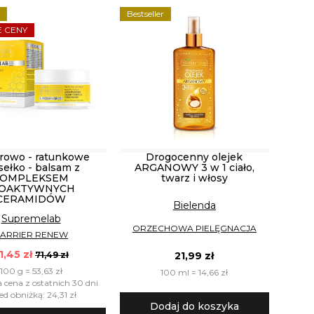
r
Bestseller
 CENY
erowo - ratunkowe
Drogocenny olejek
ełko - balsam z
ARGANOWY 3 w 1 ciało,
KOMPLEKSEM
twarz i włosy
IOAKTYWNYCH
CERAMIDÓW
Bielenda
Supremelab
ORZECHOWA PIELĘGNACJA
ARRIER RENEW
1,45 zł
21,99 zł
71,49 zł
100 g = 53,63 zł
100 ml = 14,66 zł
a cena z ostatnich 30 dni
ed obniżką: 24,31 zł
Dodaj do koszyka