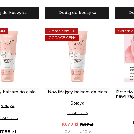
j do koszyka
Dodaj do koszyka
Do
uki
Ostatnie sztuki
Ostatnie
GORĄCE CENY
 balsam do ciała
Nawilżający balsam do ciała
Przeci
nawilżaj
Soraya
Soraya
GLAM OILS
LAM OILS
10,79 zł
17,99 zł
100 ml = 5,40 zł
17,99 zł