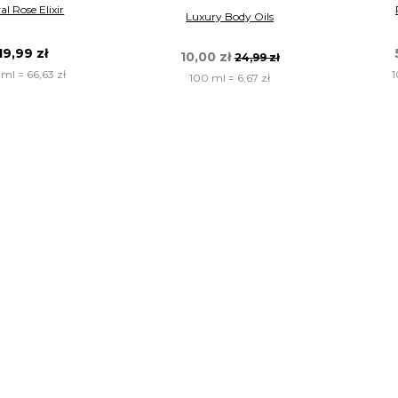
al Rose Elixir
Luxury Body Oils
19,99 zł
10,00 zł
24,99 zł
ml = 66,63 zł
1
100 ml = 6,67 zł