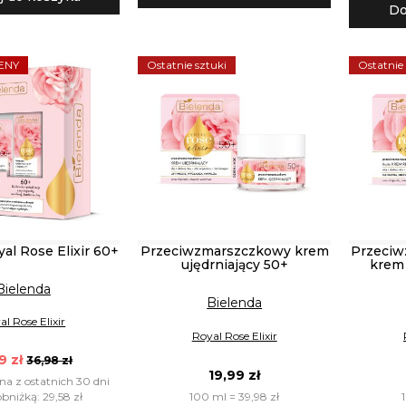
Do
ENY
Ostatnie sztuki
Ostatnie
al Rose Elixir 60+
Przeciwzmarszczkowy krem
Przeciw
ujędrniający 50+
krem 
Bielenda
Bielenda
al Rose Elixir
Royal Rose Elixir
9 zł
36,98 zł
19,99 zł
na z ostatnich 30 dni
100 ml = 39,98 zł
bniżką: 29,58 zł