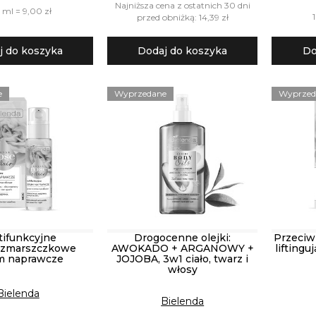
Najniższa cena z ostatnich 30 dni
 ml = 9,00 zł
przed obniżką: 14,39 zł
j do koszyka
Dodaj do koszyka
Do
e
Wyprzedane
Wyprzed
tifunkcyjne
Drogocenne olejki:
Przeci
wzmarszczkowe
AWOKADO + ARGANOWY +
liftingu
m naprawcze
JOJOBA, 3w1 ciało, twarz i
włosy
Bielenda
Bielenda