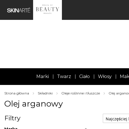
Marki
Twarz
Ciało
Włosy
Mak
Strona główna
Składniki
Oleje roślinne i tłuszcze
Olej argan
Olej arganowy
Filtry