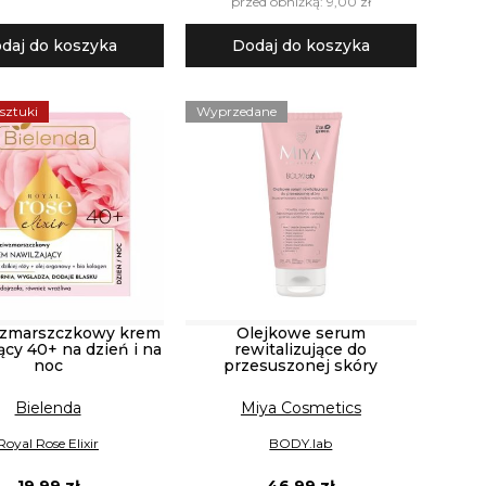
przed obniżką: 9,00 zł
daj do koszyka
Dodaj do koszyka
 sztuki
Wyprzedane
wzmarszczkowy krem
Olejkowe serum
ący 40+ na dzień i na
rewitalizujące do
noc
przesuszonej skóry
Bielenda
Miya Cosmetics
Royal Rose Elixir
BODY.lab
19,99 zł
46,99 zł