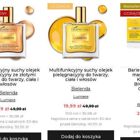
LEGENDA
Bestselle
ENY
GORĄCE
yjny suchy olejek
Multifunkcyjny suchy olejek
Bari
cyjny ze złotymi
pielęgnacyjny do twarzy,
mas
do twarzy, ciała i
ciała i włosów
włosów
B
Bielenda
Bielenda
Lumiere
Lumiere
B
19,99 zł
49,99 zł
9 zł
49,99 zł
2
100 ml = 39,98 zł
ml = 59,98 zł
Najniższa cena z ostatnich 30 dni
na z ostatnich 30 dni
przed obniżką: 49,99 zł
Najniższ
bniżką: 39,99 zł
prz
Dodaj do koszyka
j do koszyka