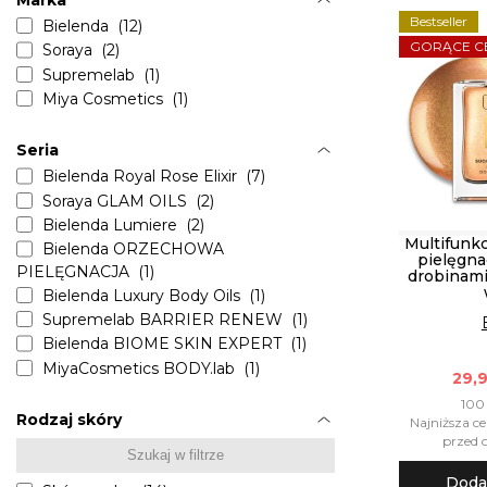
Marka
Bestseller
Bielenda (12)
GORĄCE C
Soraya (2)
Supremelab (1)
Miya Cosmetics (1)
Seria
Bielenda Royal Rose Elixir (7)
Soraya GLAM OILS (2)
Bielenda Lumiere (2)
Multifunkc
Bielenda ORZECHOWA
pielęgna
PIELĘGNACJA (1)
drobinami 
Bielenda Luxury Body Oils (1)
Supremelab BARRIER RENEW (1)
Bielenda BIOME SKIN EXPERT (1)
MiyaCosmetics BODY.lab (1)
29,9
100 
Rodzaj skóry
Najniższa ce
przed o
Doda