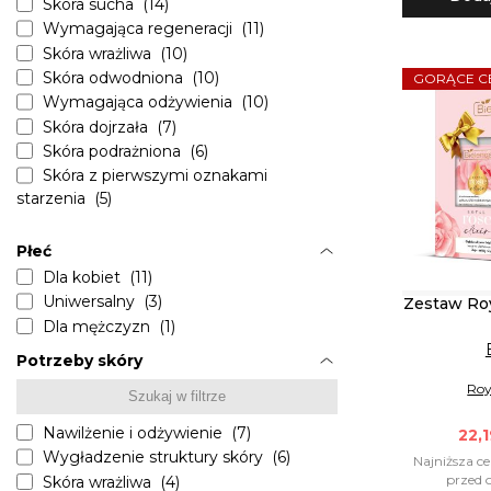
Skóra sucha (14)
Wymagająca regeneracji (11)
Skóra wrażliwa (10)
Skóra odwodniona (10)
GORĄCE C
Wymagająca odżywienia (10)
Skóra dojrzała (7)
Skóra podrażniona (6)
Skóra z pierwszymi oznakami
starzenia (5)
Skóra mieszana (4)
Skóra naczynkowa (4)
Płeć
Każdy rodzaj skóry (2)
Dla kobiet (11)
Skóra zestresowana (2)
Uniwersalny (3)
Zestaw Roy
Skóra z przebarwieniami (1)
Dla mężczyzn (1)
Potrzeby skóry
Roy
Nawilżenie i odżywienie (7)
22,1
Wygładzenie struktury skóry (6)
Najniższa ce
przed o
Skóra wrażliwa (4)