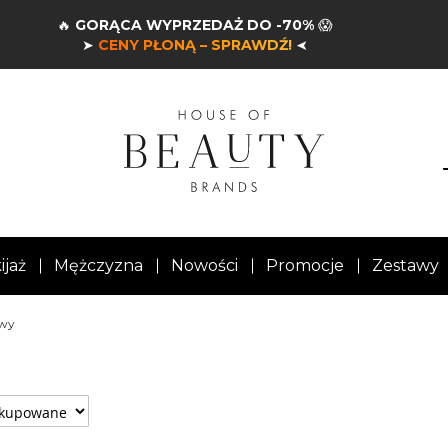
🔥
GORĄCA WYPRZEDAŻ DO -70%
😱
➤
CENY PŁONĄ – SPRAWDŹ!
➤
ijaż
Mężczyzna
Nowości
Promocje
Zestawy
owy