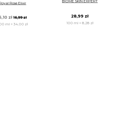
BIOME SKIN EXPERT
Royal Rose Elixir
28,99 zł
5,10 zł
16,99 zł
100 ml = 8,28 zł
00 ml = 34,00 zł