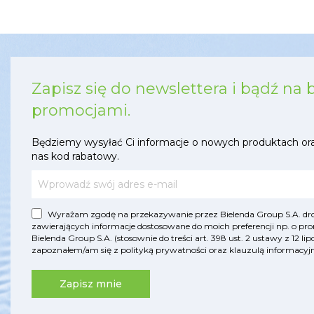
Zapisz się do newslettera i bądź na 
promocjami.
Będziemy wysyłać Ci informacje o nowych produktach or
nas kod rabatowy.
Wyrażam zgodę na przekazywanie przez Bielenda Group S.A. drog
zawierających informacje dostosowane do moich preferencji np. o pro
Bielenda Group S.A. (stosownie do treści art. 398 ust. 2 ustawy z 12 
zapoznałem/am się z
polityką prywatności
oraz
klauzulą informac
Zapisz mnie