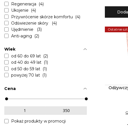
Regeneracja (4)
Ukojenie (4)
Doda
Przywrócenie skórze komfortu (4)
Odświeżenie skóry (4)
Ujędrnienie (3)
Ostatnie szt
Anti-aging (2)
Przeciw zmarszczkom (2)
Lifting (1)
Wiek
od 60 do 69 lat (2)
od 40 do 49 lat (1)
od 50 do 59 lat (1)
powyżej 70 lat (1)
Odżywczy
Cena
G
Pokaż produkty w promocji