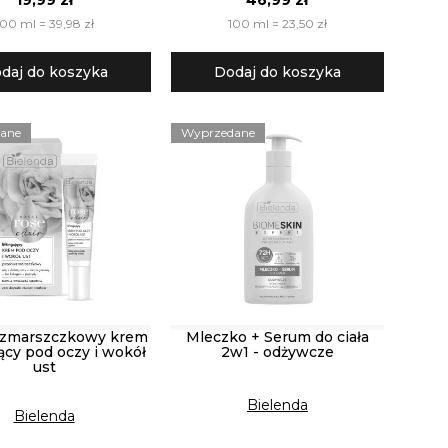
100 ml = 39,98 zł
100 ml = 23,50 zł
daj do koszyka
Dodaj do koszyka
ane
Wyprzedane
wzmarszczkowy krem
Mleczko + Serum do ciała
jący pod oczy i wokół
2w1 - odżywcze
ust
Bielenda
Bielenda