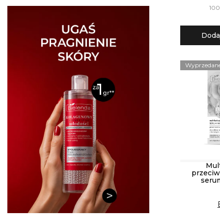
100
Doda
Wyprzedan
Mul
przeci
seru