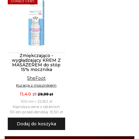
GORĄCE CENY
Zmiękczająco -
wygłądzający KREM Z
MASAŻEREM do stóp
15% mocznika
SheFoot
Kuracja z mocznikiem
11,40 zł
29,99 zł
100 ml = 22,80 zł
Najniższa cena z ostatnich
30 dni przed obniżką: 13,50 zł
Dodaj do koszyka