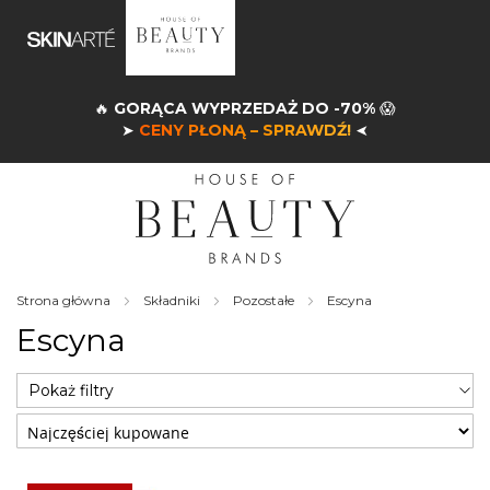
🔥
GORĄCA WYPRZEDAŻ DO -70%
😱
➤
CENY PŁONĄ – SPRAWDŹ!
➤
Strona główna
Składniki
Pozostałe
Escyna
Escyna
Pokaż filtry