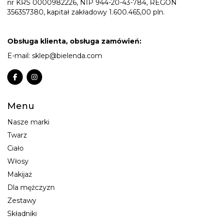
nr KRS 0000982226, NIP 944-20-43-784, REGON
356357380, kapitał zakładowy 1.600.465,00 pln.
Obsługa klienta, obsługa zamówień:
E-mail:
sklep@bielenda.com
Menu
Nasze marki
Twarz
Ciało
Włosy
Makijaż
Dla mężczyzn
Zestawy
Składniki