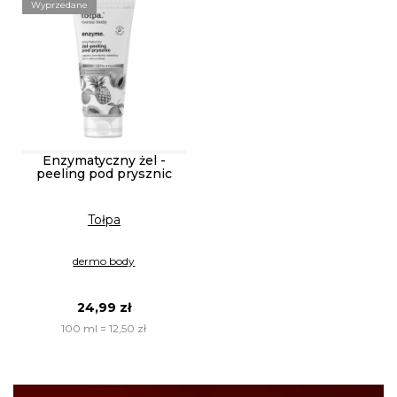
Wyprzedane
Enzymatyczny żel -
peeling pod prysznic
Tołpa
dermo body
24,99 zł
100 ml = 12,50 zł