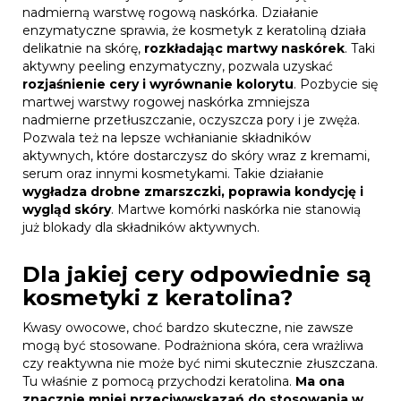
nadmierną warstwę rogową naskórka. Działanie
enzymatyczne sprawia, że kosmetyk z keratoliną działa
delikatnie na skórę,
rozkładając martwy naskórek
. Taki
aktywny peeling enzymatyczny, pozwala uzyskać
rozjaśnienie cery i wyrównanie kolorytu
. Pozbycie się
martwej warstwy rogowej naskórka zmniejsza
nadmierne przetłuszczanie, oczyszcza pory i je zwęża.
Pozwala też na lepsze wchłanianie składników
aktywnych, które dostarczysz do skóry wraz z kremami,
serum oraz innymi kosmetykami. Takie działanie
wygładza drobne zmarszczki, poprawia kondycję i
wygląd skóry
. Martwe komórki naskórka nie stanowią
już blokady dla składników aktywnych.
Dla jakiej cery odpowiednie są
kosmetyki z keratolina?
Kwasy owocowe, choć bardzo skuteczne, nie zawsze
mogą być stosowane. Podrażniona skóra, cera wrażliwa
czy reaktywna nie może być nimi skutecznie złuszczana.
Tu właśnie z pomocą przychodzi keratolina.
Ma ona
znacznie mniej przeciwwskazań do stosowania w