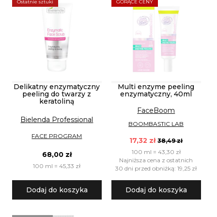
Ostatnie sztuki
GORĄCE CENY
Delikatny enzymatyczny
Multi enzyme peeling
peeling do twarzy z
enzymatyczny, 40ml
keratoliną
FaceBoom
Bielenda Professional
BOOMBASTIC LAB
FACE PROGRAM
17,32 zł
38,49 zł
100 ml = 43,30 zł
68,00 zł
Najniższa cena z ostatnich
100 ml = 45,33 zł
30 dni przed obniżką: 19,25 zł
Dodaj do koszyka
Dodaj do koszyka