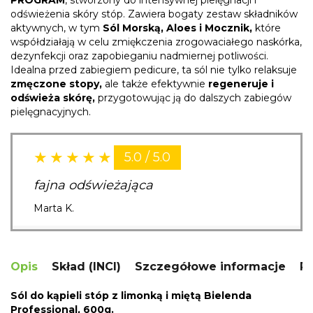
PROGRAM
, stworzony do intensywnej pielęgnacji i
odświeżenia skóry stóp. Zawiera bogaty zestaw składników
aktywnych, w tym
Sól Morską, Aloes i Mocznik,
które
współdziałają w celu zmiękczenia zrogowaciałego naskórka,
dezynfekcji oraz zapobieganiu nadmiernej potliwości.
Idealna przed zabiegiem pedicure, ta sól nie tylko relaksuje
zmęczone stopy,
ale także efektywnie
regeneruje i
odświeża skórę,
przygotowując ją do dalszych zabiegów
pielęgnacyjnych.
5.0 / 5.0
fajna odświeżająca
Marta K.
Opis
Skład (INCI)
Szczegółowe informacje
R
Sól do kąpieli stóp z limonką i miętą Bielenda
Professional, 600g.