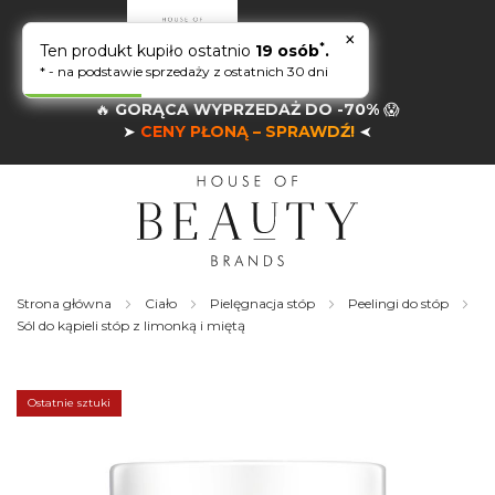
×
*
Ten produkt kupiło ostatnio
19 osób
.
* - na podstawie sprzedaży z ostatnich 30 dni
🔥
GORĄCA WYPRZEDAŻ DO -70%
😱
➤
CENY PŁONĄ – SPRAWDŹ!
➤
Strona główna
Ciało
Pielęgnacja stóp
Peelingi do stóp
Sól do kąpieli stóp z limonką i miętą
Skip
to
the
Ostatnie sztuki
end
of
the
images