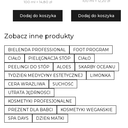
100 ml = 12,20 zł
100 ml = 14,80 zł
Dodaj do koszyka
Dodaj do koszyka
Zobacz inne produkty
BIELENDA PROFESSIONAL
FOOT PROGRAM
CIAŁO
PIELĘGNACJA STÓP
CIAŁO
PEELINGI DO STÓP
ALOES
SKARBY OCEANU
TYDZIEŃ MEDYCYNY ESTETYCZNEJ
LIMONKA
CERA WRAŻLIWA
SUCHOŚĆ
UTRATA JĘDRNOŚCI
KOSMETYKI PROFESJONALNE
PREZENT DLA BABCI
KOSMETYKI WEGAŃSKIE
SPA DAYS
DZIEŃ MATKI