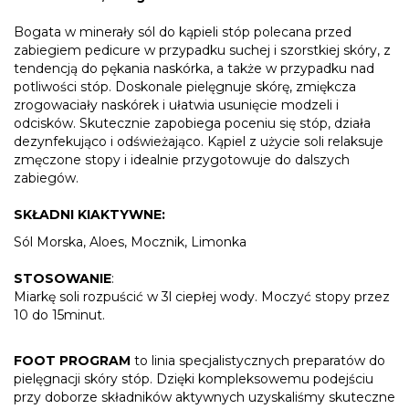
Bogata w minerały sól do kąpieli stóp polecana przed
zabiegiem pedicure w przypadku suchej i szorstkiej skóry, z
tendencją do pękania naskórka, a także w przypadku nad
potliwości stóp. Doskonale pielęgnuje skórę, zmiękcza
zrogowaciały naskórek i ułatwia usunięcie modzeli i
odcisków. Skutecznie zapobiega poceniu się stóp, działa
dezynfekująco i odświeżająco. Kąpiel z użycie soli relaksuje
zmęczone stopy i idealnie przygotowuje do dalszych
zabiegów.
SKŁADNI KIAKTYWNE:
Sól Morska, Aloes, Mocznik, Limonka
STOSOWANIE
:
Miarkę soli rozpuścić w 3l ciepłej wody. Moczyć stopy przez
10 do 15minut.
FOOT PROGRAM
to linia specjalistycznych preparatów do
pielęgnacji skóry stóp. Dzięki kompleksowemu podejściu
przy doborze składników aktywnych uzyskaliśmy skuteczne