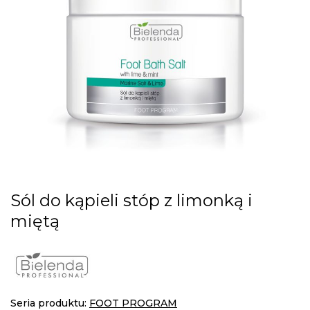
gallery
Skip
Sól do kąpieli stóp z limonką i
to
miętą
the
beginning
of
the
images
gallery
Seria produktu:
FOOT PROGRAM