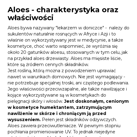
Aloes - charakterystyka oraz
właściwości
Aloes bywa nazywany "lekarzem w doniczce" - należy do
sukulentów naturalnie rosnących w Afryce i Azji i to
właśnie on wykorzystywany jest w medycynie, a także
kosmetyce, choć warto wspomnieć, że wyróżnia się
około 20 gatunków aloesu, stosowanych w tym celu, jak
na przykład aloes drzewiasty. Aloes ma mięsiste liście,
które są źródłem cennych składników.
Jest rośliną, którą można z powodzeniem uprawiać
nawet w warunkach domowych. Nie jest wymagający -
nie potrzebuje specjalnej troski, ani częstego podlewania.
Jego właściwości przeciwzapalne, ale także nawilżające i
kojące wykorzystywane są w kosmetykach do
pielęgnacji skóry i włosów.
Jest doskonałym, cenionym
w kosmetyce humektantem, zatrzymującym
nawilżenie w skórze i chroniącym ją przed
wysuszeniem.
Pełen jest składników odżywczych.
Aloes zawiera przeciwutleniacze. W pewnym stopniu
pochłania promieniowanie UV. To jednak niejedyne