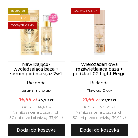
Bestseller
GORĄCE CENY
LEGENDA
GORĄCE CENY
Nawilżająco-
Wielozadaniowa
wygładzająca baza +
rozświetlająca baza +
serum pod makijaż 2w1
podkład, 02 Light Beige
Bielenda
Bielenda
serum-make up
Flawless Glow
19,99 zł
21,99 zł
33,99 zł
39,99 zł
100 ml = 66,63 zł
100 ml = 73,30 zł
Najniższa cena z ostatnich
Najniższa cena z ostatnich
30 dni przed obniżką: 33,99 zł
30 dni przed obniżką: 39,99 zł
Dodaj do koszyka
Dodaj do koszyka