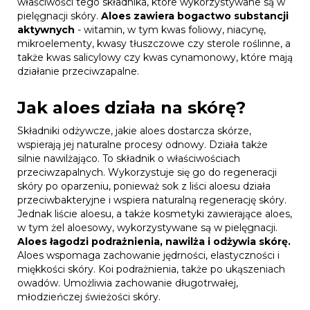
właściwości tego składnika, które wykorzystywane są w
pielęgnacji skóry.
Aloes zawiera bogactwo substancji
aktywnych
- witamin, w tym kwas foliowy, niacynę,
mikroelementy, kwasy tłuszczowe czy sterole roślinne, a
także kwas salicylowy czy kwas cynamonowy, które mają
działanie przeciwzapalne.
Jak aloes działa na skórę?
Składniki odżywcze, jakie aloes dostarcza skórze,
wspierają jej naturalne procesy odnowy. Działa także
silnie nawilżająco. To składnik o właściwościach
przeciwzapalnych. Wykorzystuje się go do regeneracji
skóry po oparzeniu, ponieważ sok z liści aloesu działa
przeciwbakteryjne i wspiera naturalną regenerację skóry.
Jednak liście aloesu, a także kosmetyki zawierające aloes,
w tym żel aloesowy, wykorzystywane są w pielęgnacji.
Aloes łagodzi podrażnienia, nawilża i odżywia skórę.
Aloes wspomaga zachowanie jędrności, elastyczności i
miękkości skóry. Koi podrażnienia, także po ukąszeniach
owadów. Umożliwia zachowanie długotrwałej,
młodzieńczej świeżości skóry.