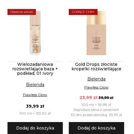
Ostatnie sztuki
GORĄCE CENY
Wielozadaniowa
Gold Drops złociste
rozświetlająca baza +
kropelki rozświetlające
podkład, 01 Ivory
Bielenda
Bielenda
Flawless Glow
Flawless Glow
23,99 zł
39,99 zł
100 ml = 59,98 zł
39,99 zł
Najniższa cena z ostatnich
100 ml = 133,30 zł
30 dni przed obniżką: 39,99 zł
Dodaj do koszyka
Dodaj do koszyka