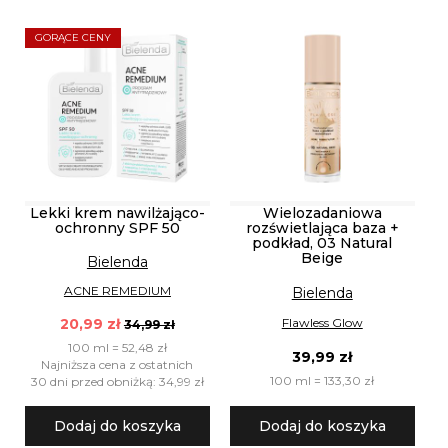
GORĄCE CENY
Lekki krem nawilżająco-
Wielozadaniowa
ochronny SPF 50
rozświetlająca baza +
podkład, 03 Natural
Beige
Bielenda
ACNE REMEDIUM
Bielenda
Flawless Glow
20,99 zł
34,99 zł
100 ml = 52,48 zł
39,99 zł
Najniższa cena z ostatnich
100 ml = 133,30 zł
30 dni przed obniżką: 34,99 zł
Dodaj do koszyka
Dodaj do koszyka