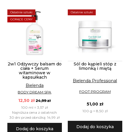
Ostatnie sztuki
Ostatnie sztuki
GORĄCE CENY
2w1 Odżywczy balsam do
Sól do kąpieli stóp z
ciała + Serum
limonką i miętą
witaminowe w
kapsułkach
Bielenda Professional
Bielenda
FOOT PROGRAM
BODY DREAM SPA
12,50 zł
24,99 zł
51,00 zł
100 ml = 3,57 zł
100 g = 8,50 zł
Najniższa cena z ostatnich
30 dni przed obniżką: 14,99 zł
Dodaj do koszyka
Dodaj do koszyka