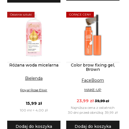
Ostatnie sztuki
GORĄCE CENY
Różana woda micelarna
Color brow fixing gel,
Brown
Bielenda
FaceBoom
MAKE-UP
Royal Rose Elixir
23,99 zł
39,99 zł
15,99 zł
Najniższa cena z ostatnich
100 ml = 4,00 zł
30 dni przed obniżką: 39,99 zł
Dodaj do koszyka
Dodaj do koszyka