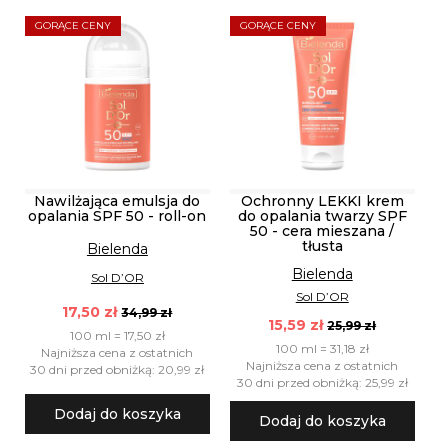
GORĄCE CENY
GORĄCE CENY
Nawilżająca emulsja do
Ochronny LEKKI krem
opalania SPF 50 - roll-on
do opalania twarzy SPF
50 - cera mieszana /
tłusta
Bielenda
Bielenda
Sol D’OR
Sol D’OR
17,50 zł
34,99 zł
15,59 zł
25,99 zł
100 ml = 17,50 zł
100 ml = 31,18 zł
Najniższa cena z ostatnich
Najniższa cena z ostatnich
30 dni przed obniżką: 20,99 zł
30 dni przed obniżką: 25,99 zł
Dodaj do koszyka
Dodaj do koszyka