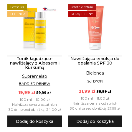
Bestseller
Ostatnie sztuki
LEGENDA
GORĄCE CENY
Tonik łagodząco-
Nawilżająca emulsja do
nawilżający z Aloesem i
opalania SPF 30
Kurkumą
Bielenda
Supremelab
Sol D’OR
BARRIER RENEW
21,99 zł
39,99 zł
19,99 zł
59,99 zł
100 ml = 11,00 zł
100 ml = 10,00 zł
Najniższa cena z ostatnich
Najniższa cena z ostatnich
30 dni przed obniżką: 27,99 zł
30 dni przed obniżką: 24,00 zł
Dodaj do koszyka
Dodaj do koszyka