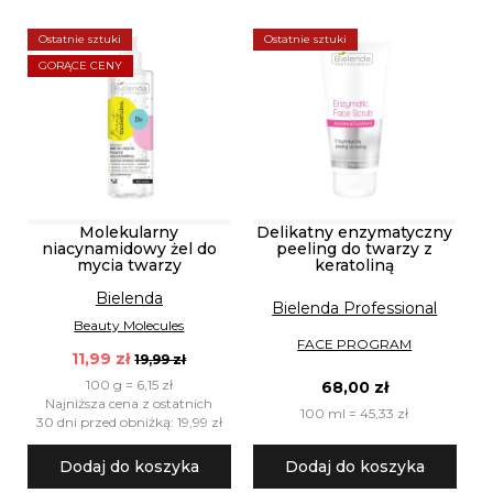
Ostatnie sztuki
Ostatnie sztuki
GORĄCE CENY
Molekularny
Delikatny enzymatyczny
niacynamidowy żel do
peeling do twarzy z
mycia twarzy
keratoliną
Bielenda
Bielenda Professional
Beauty Molecules
FACE PROGRAM
11,99 zł
19,99 zł
100 g = 6,15 zł
68,00 zł
Najniższa cena z ostatnich
100 ml = 45,33 zł
30 dni przed obniżką: 19,99 zł
Dodaj do koszyka
Dodaj do koszyka