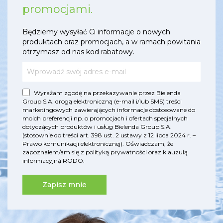
promocjami.
Będziemy wysyłać Ci informacje o nowych
produktach oraz promocjach, a w ramach powitania
otrzymasz od nas kod rabatowy.
Wyrażam zgodę na przekazywanie przez Bielenda
Group S.A. drogą elektroniczną (e-mail i/lub SMS) treści
marketingowych zawierających informacje dostosowane do
moich preferencji np. o promocjach i ofertach specjalnych
dotyczących produktów i usług Bielenda Group S.A.
(stosownie do treści art. 398 ust. 2 ustawy z 12 lipca 2024 r. –
Prawo komunikacji elektronicznej). Oświadczam, że
zapoznałem/am się z
polityką prywatności
oraz
klauzulą
informacyjną RODO
.
Zapisz mnie