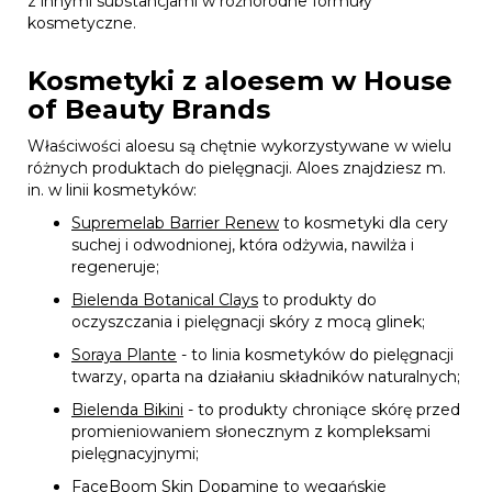
z innymi substancjami w różnorodne formuły
kosmetyczne.
Kosmetyki z aloesem w House
of Beauty Brands
Właściwości aloesu są chętnie wykorzystywane w wielu
różnych produktach do pielęgnacji. Aloes znajdziesz m.
in. w linii kosmetyków:
Supremelab Barrier Renew
to kosmetyki dla cery
suchej i odwodnionej, która odżywia, nawilża i
regeneruje;
Bielenda Botanical Clays
to produkty do
oczyszczania i pielęgnacji skóry z mocą glinek;
Soraya Plante
- to linia kosmetyków do pielęgnacji
twarzy, oparta na działaniu składników naturalnych;
Bielenda Bikini
- to produkty chroniące skórę przed
promieniowaniem słonecznym z kompleksami
pielęgnacyjnymi;
FaceBoom Skin Dopamine
to wegańskie