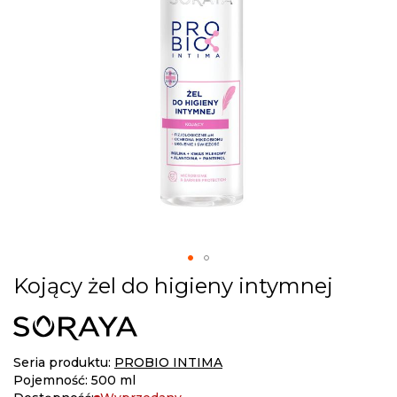
gallery
Skip
Kojący żel do higieny intymnej
to
the
beginning
of
Seria produktu:
PROBIO INTIMA
the
Pojemność: 500 ml
images