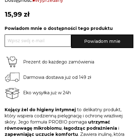
Dostępność:
Wyprzedany
gallery
15,99 zł
Powiadom mnie o dostępności tego produktu
Powiadom mnie
Prezent do każdego zamówienia
Darmowa dostawa już od 149 zł
Eko wysyłka już w 24h
Kojący żel do higieny intymnej
to delikatny produkt,
który wspiera codzienną pielęgnację i ochronę wrażliwej
skóry. Jego formuła PROBIO pomaga
utrzymać
równowagę mikrobiomu
,
łagodząc podrażnienia
i
zapewniając uczucie komfortu
. Zawiera inulinę, która