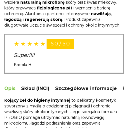
wspiera
naturalną mikroflorę
skóry oraz kwas mlekowy,
który przywraca
fizjologiczne pH
i wzmacnia barierę
ochronną. Alantoina i pantenol intensywnie
nawilżają
,
łagodzą
i
regenerują skórę
. Produkt zapewnia
długotrwałe uczucie świeżości i ochrony okolic intymnych.
5.0 / 5.0
Super!!!!
Kamila B.
Opis
Skład (INCI)
Szczegółowe informacje
R
Kojący żel do higieny intymnej
to delikatny kosmetyk
stworzony z myślą o codziennej pielęgnacji i ochronie
wrażliwej skóry okolic intymnych. Jego specjalna formuła
PROBIO pomaga utrzymać naturalną równowagę
mikrobiomu, łagodzi podrażnienia oraz zapewnia