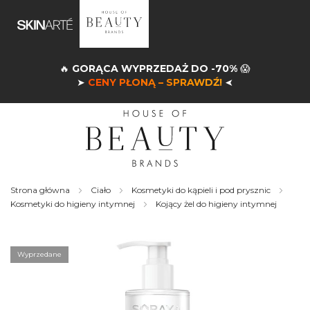
🔥
GORĄCA WYPRZEDAŻ DO -70%
😱
➤
CENY PŁONĄ – SPRAWDŹ!
➤
Strona główna
Ciało
Kosmetyki do kąpieli i pod prysznic
Kosmetyki do higieny intymnej
Kojący żel do higieny intymnej
Skip
to
the
Wyprzedane
end
of
the
images