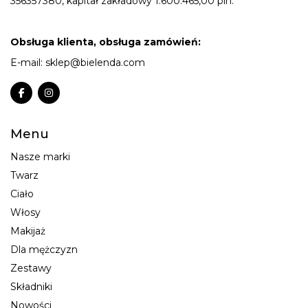
356357380, kapitał zakładowy 1.600.465,00 pln.
Obsługa klienta, obsługa zamówień:
E-mail:
sklep@bielenda.com
Menu
Nasze marki
Twarz
Ciało
Włosy
Makijaż
Dla mężczyzn
Zestawy
Składniki
Nowości