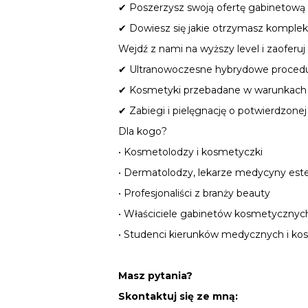
✔ Poszerzysz swoją ofertę gabinetow
✔ Dowiesz się jakie otrzymasz komple
Wejdź z nami na wyższy level i zaoferu
✔ Ultranowoczesne hybrydowe procedur
✔ Kosmetyki przebadane w warunkach k
✔ Zabiegi i pielęgnację o potwierdzone
Dla kogo?
• Kosmetolodzy i kosmetyczki
• Dermatolodzy, lekarze medycyny est
• Profesjonaliści z branży beauty
• Właściciele gabinetów kosmetycznyc
• Studenci kierunków medycznych i ko
Masz pytania?
Skontaktuj się ze mną: