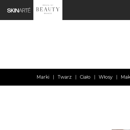
Marki
Twarz
Ciało
Włosy
Mak