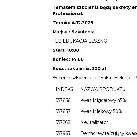
Tematem szkolenia będą sekrety ef
Professional.
Termin: 4.12
.2025
Miejsce Szkolenia:
TEB EDUKACJA LESZNO
Start:
10:00
Koniec: 14.00
Koszt szkolenia:
250 zł
W cenie szkolenia certyfikat Bielenda P
INDEKS
NAZWA PRODUKTU
137856
Kwas Migdałowy 45%
137857
Kwas Mlekowy 50%
137268
Neutralizator
137965
Dermorewitalizujący kwa