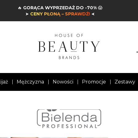
🔥
GORĄCA WYPRZEDAŻ DO -70%
😱
➤
CENY PŁONĄ – SPRAWDŹ!
➤
ijaż
Mężczyzna
Nowości
Promocje
Zestawy