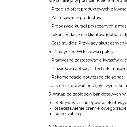
3. Eksfoliacja w portfolio Bielenda Profe
- Przegląd ofert produktowych z kwas
- Zastosowanie produktów
- Propozycje kuracji połączonych z ma
- rekomendacje dla klientów (dobór in
- Case studies: Przykłady skutecznych 
4. Praktyczne Wskazówki i pokaz
- Praktyczne zastosowanie kwasów w
- Prawidłowa aplikacja i techniki mas
- Rekomendacje dotyczące pielęgnacj
- Jak monitorować postępy i wyniki kura
5. Wstęp do zabiegów bankietowych w o
efektywnych zabiegów bankietowych
przedstawienie premierowego zabi
pokaz zabiegu
6. Podsumowanie i Zakończenie