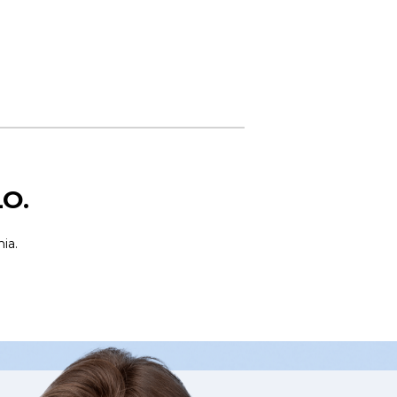
O.
ia.