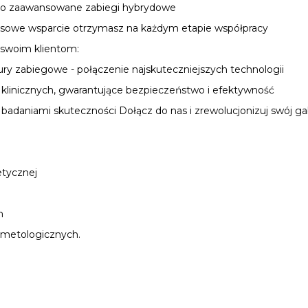
ą o zaawansowane zabiegi hybrydowe
ksowe wsparcie otrzymasz na każdym etapie współpracy
j swoim klientom:
y zabiegowe - połączenie najskuteczniejszych technologii
linicznych, gwarantujące bezpieczeństwo i efektywność
j badaniami skuteczności Dołącz do nas i zrewolucjonizuj swój 
etycznej
h
smetologicznych.