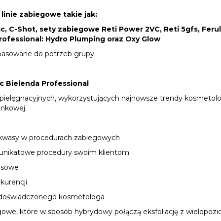
inie zabiegowe takie jak:
c, C-Shot, sety zabiegowe Reti Power 2VC, Reti 5gfs, Ferul-
rofessional: Hydro Plumping oraz Oxy Glow
pasowane do potrzeb grupy.
c Bielenda Professional
r pielęgnacyjnych, wykorzystujących najnowsze trendy kosmetolo
unkowej.
ć kwasy w procedurach zabiegowych
unikatowe procedury swoim klientom
esowe
kurencji
 doświadczonego kosmetologa
we, które w sposób hybrydowy połączą eksfoliację z wielopozio