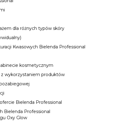
ssional
ami
sażem dla różnych typów skóry
dywidualny)
kuracji Kwasowych Bielenda Professional
 gabinecie kosmetycznym
ażu z wykorzystaniem produktów
i pozabiegowej
cji
fercie Bielenda Professional
 Bielenda Professional
egu Oxy Glow