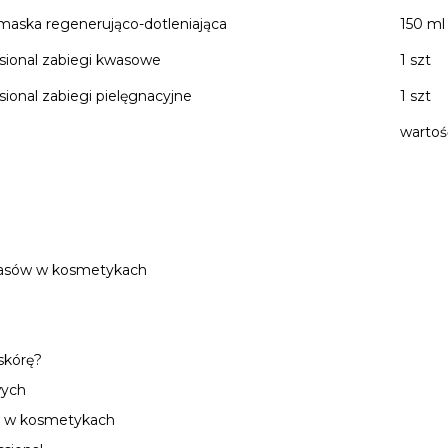
ska regenerująco-dotleniająca
150 ml
ssional zabiegi kwasowe
1 szt
sional zabiegi pielęgnacyjne
1 szt
wartoś
.
wasów w kosmetykach
 skórę?
wych
w w kosmetykach