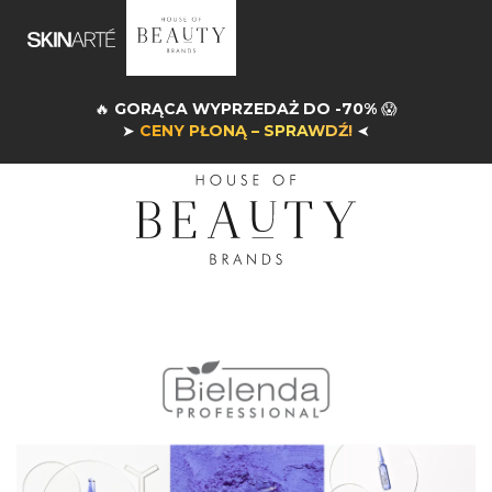
🔥
GORĄCA WYPRZEDAŻ DO -70%
😱
➤
CENY PŁONĄ – SPRAWDŹ!
➤