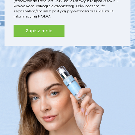
(stosownie do treści art. 398 ust. 2 ustawy z 12 lipca 2024 r. –
Prawo komunikacji elektronicznej). Oświadczam, że
zapoznałem/am się z
polityką prywatności
oraz
klauzulą
informacyjną RODO
.
Zapisz mnie