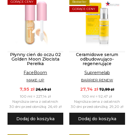
GORĄCE CENY
Bestseller
GORĄCE CENY
Płynny cień do oczu 02
Ceramidowe serum
Golden Moon Złocista
odbudowująco-
Perełka
regenerujące
FaceBoom
Supremelab
MAKE-UP
BARRIER RENEW
7,95 zł
27,74 zł
26,49 zł
72,99 zł
100 ml = 227,14 zł
100 ml = 92,47 zł
Najniższa cena z ostatnich
Najniższa cena z ostatnich
30 dni przed obniżką: 26,49 zł
30 dni przed obniżką: 29,20 zł
Dodaj do koszyka
Dodaj do koszyka