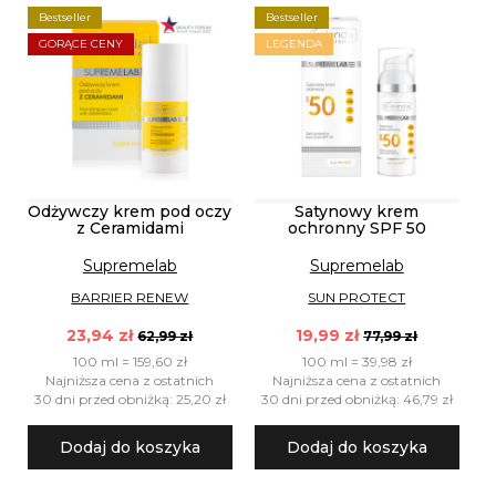
Bestseller
Bestseller
GORĄCE CENY
LEGENDA
Odżywczy krem pod oczy
Satynowy krem
z Ceramidami
ochronny SPF 50
Supremelab
Supremelab
BARRIER RENEW
SUN PROTECT
23,94 zł
19,99 zł
62,99 zł
77,99 zł
100 ml = 159,60 zł
100 ml = 39,98 zł
Najniższa cena z ostatnich
Najniższa cena z ostatnich
30 dni przed obniżką: 25,20 zł
30 dni przed obniżką: 46,79 zł
Dodaj do koszyka
Dodaj do koszyka