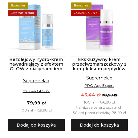
Bestseller
Bestseller
Ostatnie sztuki
GORĄCE CENY
Bezolejowy hydro-krem
Ekskluzywny krem
nawadniający z efektem
przeciwzmarszczkowy z
GLOW z niacynamidem
kompleksem peptydów
Supremelab
Supremelab
PRO Age Expert
HYDRA GLOW
43,44 zł
78,99 zł
100 ml = 86,88 zł
79,99 zł
Najniższa cena z ostatnich
100 ml = 159,98 zł
30 dni przed obniżką: 78,99 zł
Dodaj do koszyka
Dodaj do koszyka