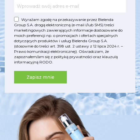
Wyrażam zgodę na przekazywanie przez Bielenda
Group S.A. drogą elektroniczną (e-mail i/lub SMS) treści
marketingowych zawierających informacje dostosowane do
moich preferencji np. o promocjach i ofertach specjalnych
dotyczących produktów i usług Bielenda Group S.A.
(stosownie do treści art. 398 ust. 2 ustawy z 12 lipca 2024 r. –
Prawo komunikacji elektronicznej). Oświadczam, że
zapoznałem/am się z
polityką prywatności
oraz
klauzulą
informacyjną RODO
.
Zapisz mnie