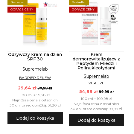
Bestseller
Bestseller
GORĄCE CENY
GORĄCE CENY
Odżywczy krem na dzień
Krem
SPF 30
dermorewitalizujący z
Peptydem Miedzi i
Polinukleotydami
Supremelab
Supremelab
BARRIER RENEW
VITALIZE
29,64 zł
77,99 zł
54,99 zł
99,99 zł
100 ml = 59,28 zł
100 ml = 109,98 zł
Najniższa cena z ostatnich
Najniższa cena z ostatnich
30 dni przed obniżką: 31,20 zł
30 dni przed obniżką: 99,99 zł
Dodaj do koszyka
Dodaj do koszyka