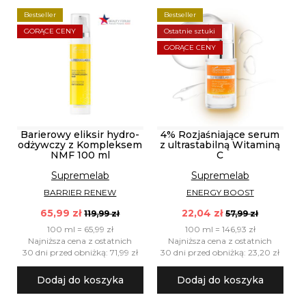
Bestseller
Bestseller
GORĄCE CENY
Ostatnie sztuki
GORĄCE CENY
Barierowy eliksir hydro-
4% Rozjaśniające serum
odżywczy z Kompleksem
z ultrastabilną Witaminą
NMF 100 ml
C
Supremelab
Supremelab
BARRIER RENEW
ENERGY BOOST
65,99 zł
22,04 zł
119,99 zł
57,99 zł
100 ml = 65,99 zł
100 ml = 146,93 zł
Najniższa cena z ostatnich
Najniższa cena z ostatnich
30 dni przed obniżką: 71,99 zł
30 dni przed obniżką: 23,20 zł
Dodaj do koszyka
Dodaj do koszyka