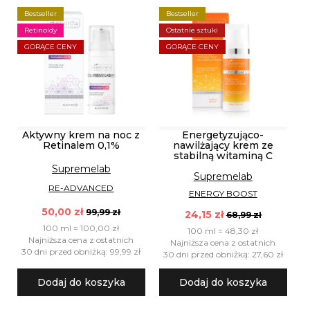
Bestseller
Bestseller
Retinoidy
Ostatnie sztuki
GORĄCE CENY
GORĄCE CENY
Aktywny krem na noc z
Energetyzująco-
Retinalem 0,1%
nawilżający krem ze
stabilną witaminą C
Supremelab
Supremelab
RE-ADVANCED
ENERGY BOOST
50,00 zł
99,99 zł
24,15 zł
68,99 zł
100 ml = 100,00 zł
100 ml = 48,30 zł
Najniższa cena z ostatnich
Najniższa cena z ostatnich
30 dni przed obniżką: 99,99 zł
30 dni przed obniżką: 27,60 zł
Dodaj do koszyka
Dodaj do koszyka