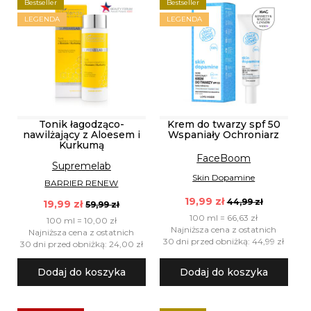
Bestseller
Bestseller
LEGENDA
LEGENDA
Tonik łagodząco-
Krem do twarzy spf 50
nawilżający z Aloesem i
Wspaniały Ochroniarz
Kurkumą
FaceBoom
Supremelab
Skin Dopamine
BARRIER RENEW
19,99 zł
44,99 zł
19,99 zł
59,99 zł
100 ml = 66,63 zł
100 ml = 10,00 zł
Najniższa cena z ostatnich
Najniższa cena z ostatnich
30 dni przed obniżką: 44,99 zł
30 dni przed obniżką: 24,00 zł
Dodaj do koszyka
Dodaj do koszyka