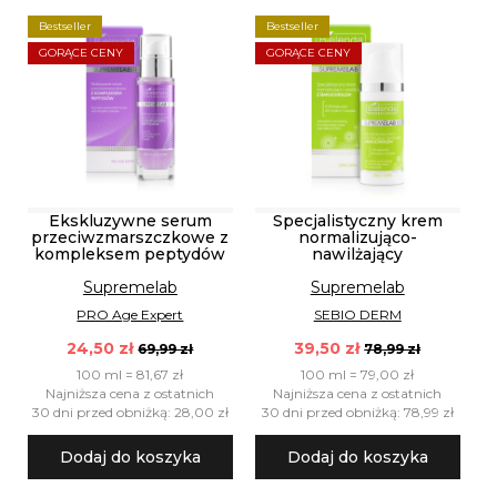
Bestseller
Bestseller
GORĄCE CENY
GORĄCE CENY
Ekskluzywne serum
Specjalistyczny krem
przeciwzmarszczkowe z
normalizująco-
kompleksem peptydów
nawilżający
Supremelab
Supremelab
PRO Age Expert
SEBIO DERM
24,50 zł
39,50 zł
69,99 zł
78,99 zł
100 ml = 81,67 zł
100 ml = 79,00 zł
Najniższa cena z ostatnich
Najniższa cena z ostatnich
30 dni przed obniżką: 28,00 zł
30 dni przed obniżką: 78,99 zł
Dodaj do koszyka
Dodaj do koszyka