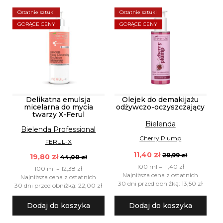
Ostatnie sztuki
Ostatnie sztuki
GORĄCE CENY
GORĄCE CENY
Delikatna emulsja
Olejek do demakijażu
micelarna do mycia
odżywczo-oczyszczający
twarzy X-Ferul
Bielenda
Bielenda Professional
Cherry Plump
FERUL-X
11,40 zł
29,99 zł
19,80 zł
44,00 zł
100 ml = 11,40 zł
100 ml = 12,38 zł
Najniższa cena z ostatnich
Najniższa cena z ostatnich
30 dni przed obniżką: 13,50 zł
30 dni przed obniżką: 22,00 zł
Dodaj do koszyka
Dodaj do koszyka