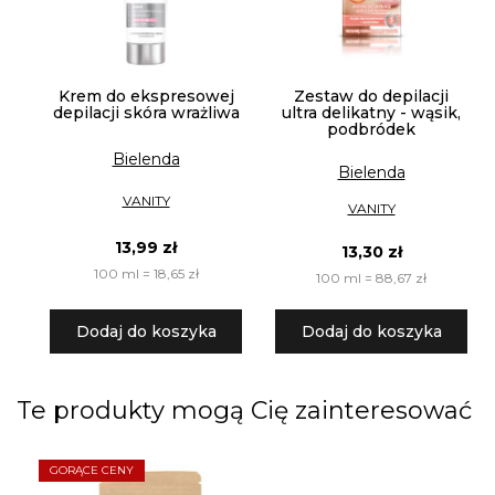
Krem do ekspresowej
Zestaw do depilacji
depilacji skóra wrażliwa
ultra delikatny - wąsik,
podbródek
Bielenda
Bielenda
VANITY
VANITY
13,99 zł
13,30 zł
100 ml = 18,65 zł
100 ml = 88,67 zł
Dodaj do koszyka
Dodaj do koszyka
Te produkty mogą Cię zainteresować
GORĄCE CENY