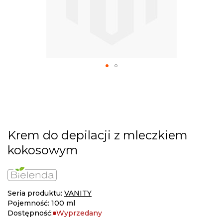
gallery
Skip
to
the
beginning
of
the
Krem do depilacji z mleczkiem
images
gallery
kokosowym
Seria produktu:
VANITY
Pojemność: 100 ml
Dostępność:
Wyprzedany