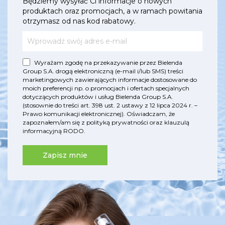
Będziemy wysyłać Ci informacje o nowych
produktach oraz promocjach, a w ramach powitania
otrzymasz od nas kod rabatowy.
Wyrażam zgodę na przekazywanie przez Bielenda
Group S.A. drogą elektroniczną (e-mail i/lub SMS) treści
marketingowych zawierających informacje dostosowane do
moich preferencji np. o promocjach i ofertach specjalnych
dotyczących produktów i usług Bielenda Group S.A.
(stosownie do treści art. 398 ust. 2 ustawy z 12 lipca 2024 r. –
Prawo komunikacji elektronicznej). Oświadczam, że
zapoznałem/am się z
polityką prywatności
oraz
klauzulą
informacyjną RODO
.
Zapisz mnie