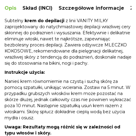
Opis
Skład (INCI)
Szczegółowe informacje
Za
Subtelny
krem do depilacji
z linii VANITY MILKY
zaprojektowany do natychmiastowej depilacji wrażliwej cery
skłonnej do podrażnień i wysuszania. Efektywnie i delikatnie
eliminuje włoski, nawet te najkrótsze, zapewniając
bezbolesny proces depilacji. Zawiera odżywcze MLECZKO
KOKOSOWE, rekomendowane dla pielęgnacji delikatnej,
wrażliwej skóry z tendencją do podrażnień, doskonale nadaje
się do stosowania na bikini, nogi i pachy.
Instrukcje użycia:
Nanieś krem równomiernie na czystą i suchą skórę za
pomocą szpatułki, unikając wcierania. Zostaw na 5 minut. W
przypadku grubszych włosków krem może pozostać na
skórze dłużej, jednak całkowity czas nie powinien wykraczać
poza 10 minut. Następnie szpatułką usuń krem razem z
włoskami. Skórę spłucz dokładnie ciepłą wodą bez użycia
mydła i osusz.
Uwaga: Rezultaty mogą różnić się w zależności od
typu włosów i skóry.