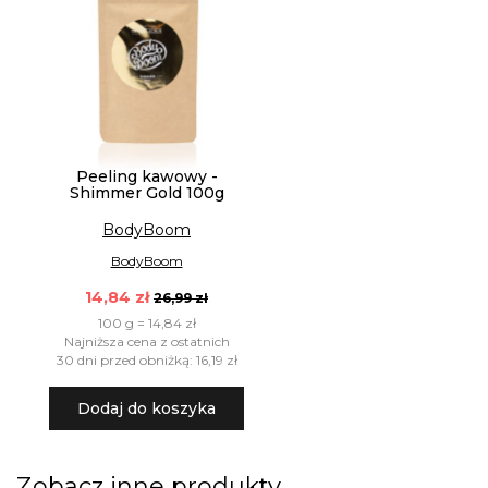
Peeling kawowy -
Shimmer Gold 100g
BodyBoom
BodyBoom
14,84 zł
26,99 zł
100 g = 14,84 zł
Najniższa cena z ostatnich
30 dni przed obniżką: 16,19 zł
Dodaj do koszyka
Zobacz inne produkty