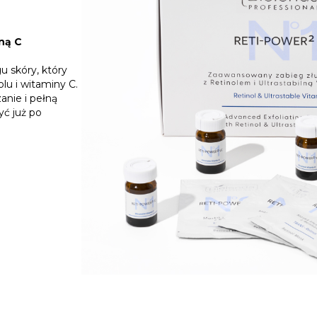
ną C
 skóry, który
olu i witaminy C.
nie i pełną
ć już po