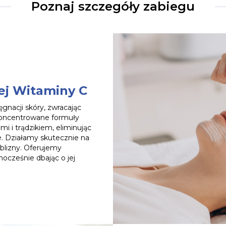
Poznaj szczegóły zabiegu
ej Witaminy C
gnacji skóry, zwracając
Skoncentrowane formuły
i i trądzikiem, eliminując
e. Działamy skutecznie na
 blizny. Oferujemy
ocześnie dbając o jej