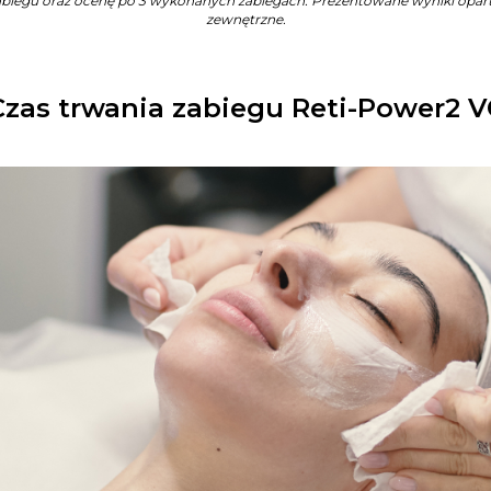
zabiegu oraz ocenę po 3 wykonanych zabiegach. Prezentowane wyniki opart
zewnętrzne.
Czas trwania zabiegu Reti-Power2 V