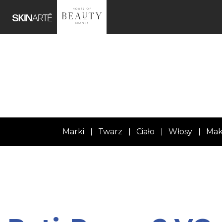
Marki
Twarz
Ciało
Włosy
Mak