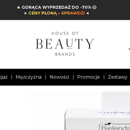
🔥
GORĄCA WYPRZEDAŻ DO -70%
😱
➤
CENY PŁONĄ – SPRAWDŹ!
➤
ijaż
Mężczyzna
Nowości
Promocje
Zestawy