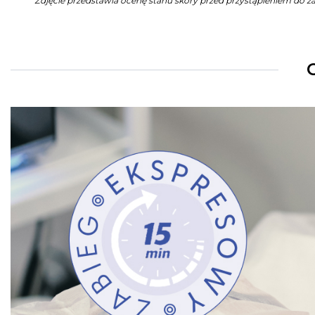
Zdjęcie przedstawia ocenę stanu skóry przed przystąpieniem do 