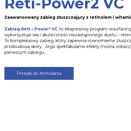
Reti-Power2 VC
Zaawansowany zabieg złuszczający z retinolem i witami
Zabieg Reti – Power² VC
to ekspresowy program resurfacingu
wykorzystuje siłę i skuteczność niezastąpionego duetu – retin
To kompleksowy zabieg, który zapewnia równomierne złuszcza
przebudowę skóry. Jego spektakularne efekty można zobaczy
pierwszym zabiegu.
Przejdź do formularza