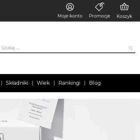
Moje konto
Promocje
Koszyk
Składniki
Wiek
Rankingi
Blog