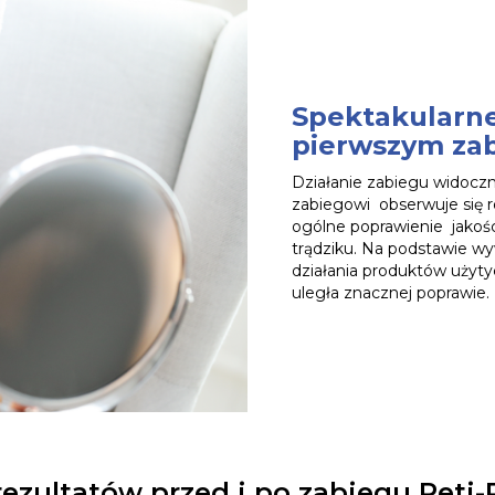
Spektakularne
pierwszym zab
Działanie zabiegu widocz
zabiegowi obserwuje się ro
ogólne poprawienie jakośc
trądziku. Na podstawie wy
działania produktów użyty
uległa znacznej poprawie.
rezultatów przed i po zabiegu Reti