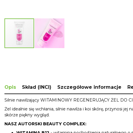
Skip
to
the
beginning
of
the
images
Opis
Skład (INCI)
Szczegółowe informacje
R
gallery
Silnie nawilżający
WITAMINOWY REGENERUJĄCY ŻEL
DO CIA
Żel idealnie się wchłania, silnie nawilża i koi skórę,
przynosi jej
skórze piękny wygląd
.
NASZ AUTORSKI
BEAUTY COMPLEX
:
WITAMINA B12
-
witamina pochodzenia naturalnego o p