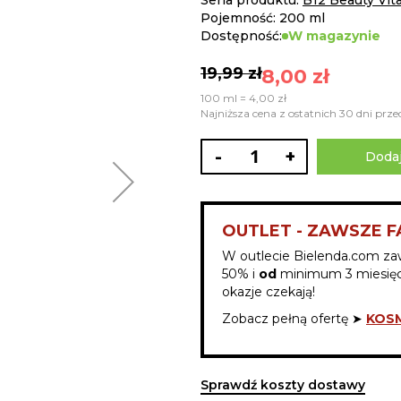
Seria produktu:
B12 Beauty Vit
Pojemność: 200 ml
Dostępność:
W magazynie
19,99 zł
8,00 zł
100 ml = 4,00 zł
Najniższa cena z ostatnich 30 dni przed
-
+
Dodaj
OUTLET - ZAWSZE F
W outlecie Bielenda.com za
50% i
od
minimum 3 miesięc
okazje czekają!
Zobacz pełną ofertę ➤
KOSM
Sprawdź koszty dostawy