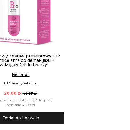
owy Zestaw prezentowy B12
micelarna do demakijażu +
wilżający żel do twarzy
Bielenda
B12 Beauty Vitamin
20,00 zł
49,99 zł
za cena z ostatnich 30 dni przed
obniżką: 49,99 zł
Dodaj do koszyka