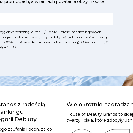
az promocjach, a w ramach powitania otrzymasz od
ą elektroniczną (e-mail i/lub SMS) treści marketingowych
mocjach i ofertach specjalnych dotyczących produktów i usług
lipca 2024 r. – Prawo komunikacji elektronicznej). Oświadczam, że
yjną RODO
.
rands z radością
Wielokrotnie nagradza
 Rankingu
House of Beauty Brands to skl
orii Debiuty.
twarzy i ciała, które zdobyły u
go zaufania i ocen, za co