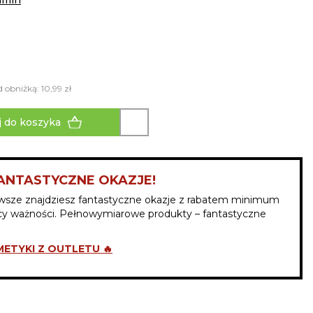
amin
 obniżką: 10,99 zł
 do koszyka
ANTASTYCZNE OKAZJE!
wsze znajdziesz fantastyczne okazje z rabatem minimum
y ważności. Pełnowymiarowe produkty – fantastyczne
ETYKI Z OUTLETU 🔥