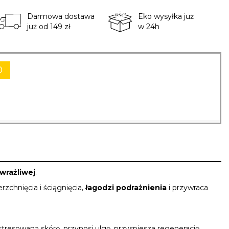
Darmowa dostawa
Eko wysyłka już
już od 149 zł
w 24h
0
 wrażliwej
.
rzchnięcia i ściągnięcia,
łagodzi podrażnienia
i
przywraca
resowaną skórę, przynosi ulgę, przyspiesza regenerację