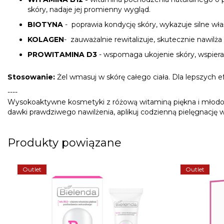
skóry, nadaje jej promienny wygląd.
BIOTYNA
- poprawia kondycję skóry, wykazuje silne wła
KOLAGEN
-
zauważalnie rewitalizuje, skutecznie nawilża 
PROWITAMINA D3
-
wspomaga ukojenie skóry, wspiera 
Stosowanie:
Żel wmasuj w skórę całego ciała. Dla lepszych e
----
Wysokoaktywne kosmetyki z
różową witamin
ą piękna i młodo
dawki prawdziwego nawilżenia
,
a
plikuj
codzienną pielęgnację w
Produkty powiązane
Outlet
Outlet