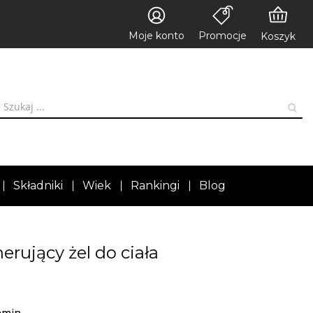
Moje konto
Promocje
Koszyk
Składniki
Wiek
Rankingi
Blog
rujący żel do ciała