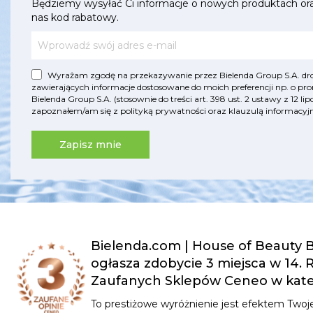
Będziemy wysyłać Ci informacje o nowych produktach or
nas kod rabatowy.
Wyrażam zgodę na przekazywanie przez Bielenda Group S.A. drog
zawierających informacje dostosowane do moich preferencji np. o pro
Bielenda Group S.A. (stosownie do treści art. 398 ust. 2 ustawy z 12 
zapoznałem/am się z
polityką prywatności
oraz
klauzulą informac
Zapisz mnie
Bielenda.com | House of Beauty B
ogłasza zdobycie 3 miejsca w 14.
Zaufanych Sklepów Ceneo w kateg
To prestiżowe wyróżnienie jest efektem Twoje