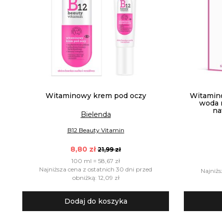
Witaminowy krem pod oczy
Witamin
woda 
na
Bielenda
B12 Beauty Vitamin
8,80 zł
21,99 zł
100 ml = 58,67 zł
Najniższa cena z ostatnich 30 dni przed
Najniżs
obniżką: 12,09 zł
Dodaj do koszyka