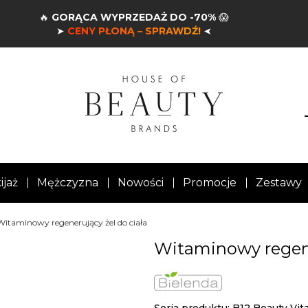
🔥
GORĄCA WYPRZEDAŻ DO -70%
😱
➤
CENY PŁONĄ – SPRAWDŹ!
➤
ijaż
Mężczyzna
Nowości
Promocje
Zestawy
Witaminowy regenerujący żel do ciała
Witaminowy regene