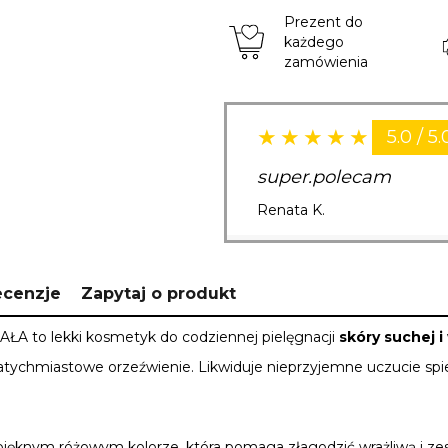
Prezent do
każdego
zamówienia
5.0 / 5.
super.polecam
Renata K.
ecenzje
Zapytaj o produkt
ŁA to lekki kosmetyk do codziennej pielęgnacji
skóry suchej
i
 natychmiastowe orzeźwienie
. Likwiduje nieprzyjemne uczucie spie
ięknym różowym kolorze, która pomaga złagodzić wrażliwą i zest