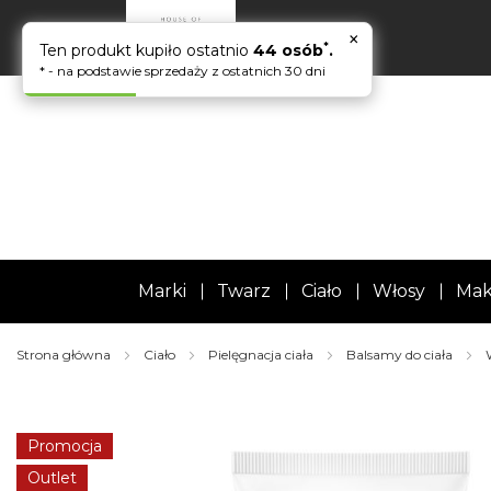
×
*
Ten produkt kupiło ostatnio
44 osób
.
* - na podstawie sprzedaży z ostatnich 30 dni
Marki
Twarz
Ciało
Włosy
Mak
Strona główna
Ciało
Pielęgnacja ciała
Balsamy do ciała
Skip
to
the
Promocja
end
of
Outlet