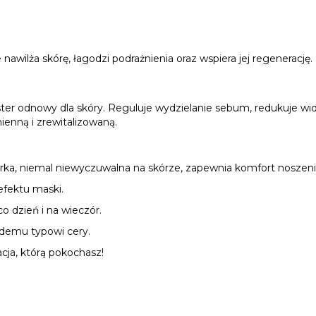
nawilża skórę, łagodzi podrażnienia oraz wspiera jej regenerację
booster odnowy dla skóry. Reguluje wydzielanie sebum, redukuje w
ienną i zrewitalizowaną.
rka, niemal niewyczuwalna na skórze, zapewnia komfort noszeni
efektu maski.
co dzień i na wieczór.
żdemu typowi cery.
acja, którą pokochasz!