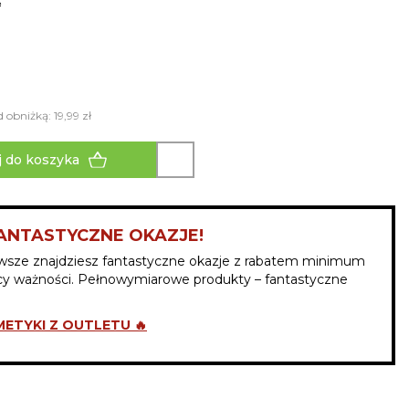
A
 obniżką: 19,99 zł
 do koszyka
ANTASTYCZNE OKAZJE!
wsze znajdziesz fantastyczne okazje z rabatem minimum
y ważności. Pełnowymiarowe produkty – fantastyczne
ETYKI Z OUTLETU 🔥