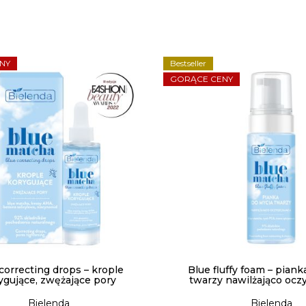
NY
Bestseller
GORĄCE CENY
correcting drops – krople
Blue fluffy foam – piank
ygujące, zwężające pory
twarzy nawilżająco ocz
Bielenda
Bielenda