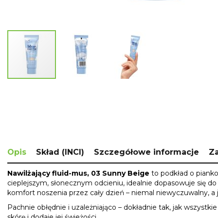
Skip
to
the
beginning
of
the
images
Opis
Skład (INCI)
Szczegółowe informacje
Za
gallery
Nawilżający fluid-mus, 03 Sunny Beige
to podkład o pianko
cieplejszym, słonecznym odcieniu, idealnie dopasowuje się do 
komfort noszenia przez cały dzień – niemal niewyczuwalny, a 
Pachnie obłędnie i uzależniająco – dokładnie tak, jak wszystki
skórę i dodaje jej świeżości.