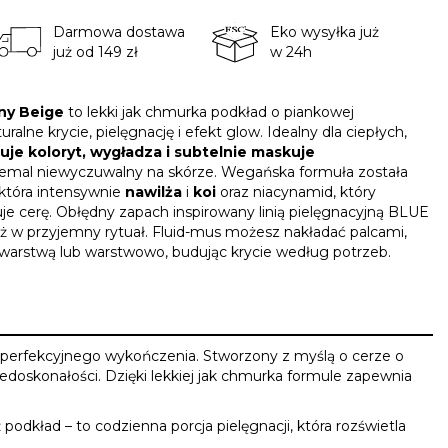
Darmowa dostawa
Eko wysyłka już
już od 149 zł
w 24h
ny Beige
to lekki jak chmurka podkład o piankowej
ralne krycie, pielęgnację i efekt glow. Idealny dla ciepłych,
je koloryt, wygładza i subtelnie maskuje
niemal niewyczuwalny na skórze. Wegańska formuła została
tóra intensywnie
nawilża
i
koi
oraz niacynamid, który
suje cerę. Obłędny zapach inspirowany linią pielęgnacyjną BLUE
 w przyjemny rytuał. Fluid-mus możesz nakładać palcami,
warstwą lub warstwowo, budując krycie według potrzeb.
kt perfekcyjnego wykończenia. Stworzony z myślą o cerze o
iedoskonałości. Dzięki lekkiej jak chmurka formule zapewnia
podkład – to codzienna porcja pielęgnacji, która rozświetla