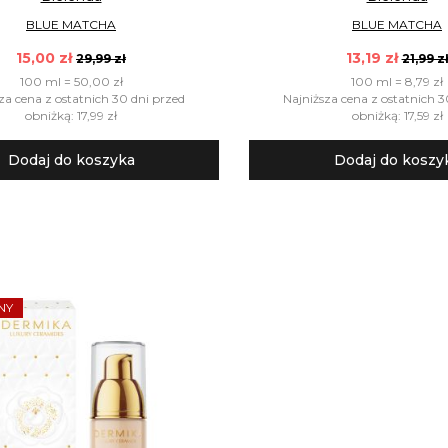
BLUE MATCHA
BLUE MATCHA
15,00 zł
13,19 zł
29,99 zł
21,99 z
100 ml = 50,00 zł
100 ml = 8,79 zł
za cena z ostatnich 30 dni przed
Najniższa cena z ostatnich 3
obniżką: 17,99 zł
obniżką: 17,59 zł
Dodaj do koszyka
Dodaj do koszy
NY