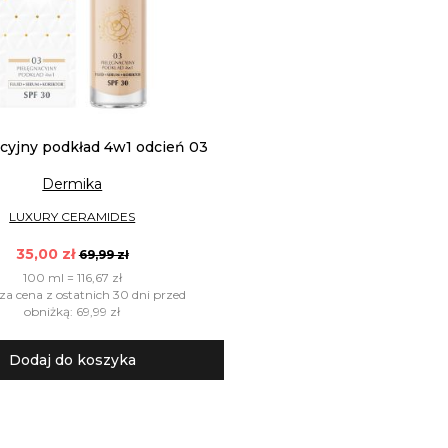
cyjny podkład 4w1 odcień 03
Dermika
LUXURY CERAMIDES
35,00 zł
69,99 zł
100 ml = 116,67 zł
za cena z ostatnich 30 dni przed
obniżką: 69,99 zł
Dodaj do koszyka