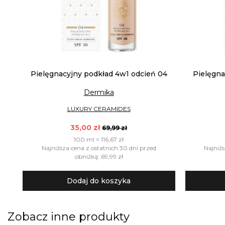
Pielęgnacyjny podkład 4w1 odcień 04
Pielęgna
Dermika
LUXURY CERAMIDES
35,00 zł
69,99 zł
100 ml = 116,67 zł
Najniższa cena z ostatnich 30 dni przed
Najniżs
obniżką: 69,99 zł
Dodaj do koszyka
Zobacz inne produkty