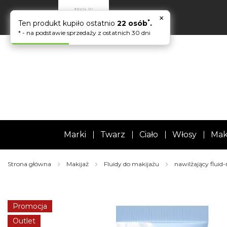
×
*
Ten produkt kupiło ostatnio
22 osób
.
* - na podstawie sprzedaży z ostatnich 30 dni
Marki
Twarz
Ciało
Włosy
Mak
Strona główna
Makijaż
Fluidy do makijażu
nawilżający fluid
Skip
to
the
Promocja
end
of
Outlet