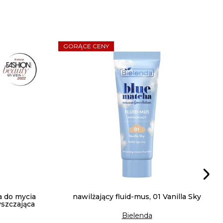
GORĄCE CENY
a do mycia
nawilżający fluid-mus, 01 Vanilla Sky
yszczająca
Bielenda