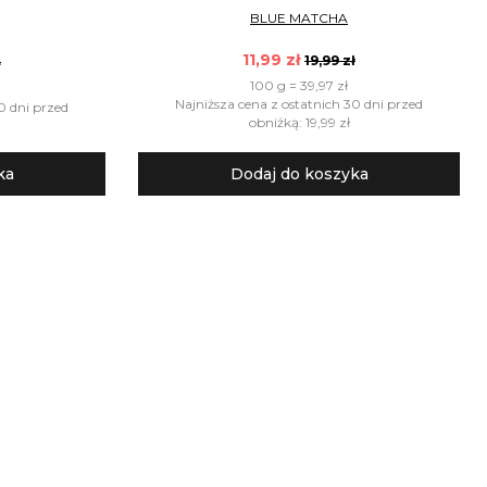
BLUE MATCHA
11,99 zł
19,99 zł
ł
100 g = 39,97 zł
Najniższa cena z ostatnich 30 dni przed
0 dni przed
obniżką: 19,99 zł
ka
Dodaj do koszyka