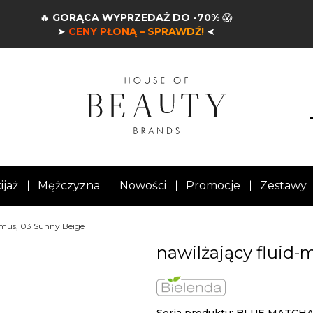
🔥
GORĄCA WYPRZEDAŻ DO -70%
😱
➤
CENY PŁONĄ – SPRAWDŹ!
➤
ijaż
Mężczyzna
Nowości
Promocje
Zestawy
-mus, 03 Sunny Beige
nawilżający fluid-