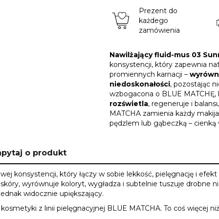
Prezent do
każdego
zamówienia
Nawilżający fluid-mus 03 Sun
konsystencji, który zapewnia natu
promiennych karnacji –
wyrównu
niedoskonałości
, pozostając 
wzbogacona o BLUE MATCHĘ, k
rozświetla
, regeneruje i balan
MATCHA zamienia każdy makijaż
pędzlem lub gąbeczką – cienką 
pytaj o produkt
wej konsystencji, który łączy w sobie lekkość, pielęgnację i efe
skóry, wyrównuje koloryt, wygładza i subtelnie tuszuje drobne n
jednak widocznie upiększający.
e kosmetyki z linii pielęgnacyjnej BLUE MATCHA. To coś więcej niż 