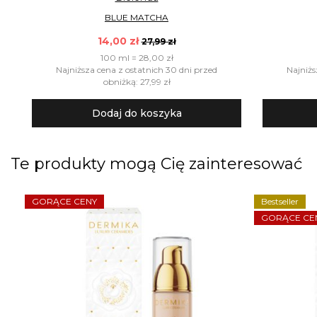
BLUE MATCHA
14,00 zł
27,99 zł
100 ml = 28,00 zł
Najniższa cena z ostatnich 30 dni przed
Najniżs
obniżką: 27,99 zł
Dodaj do koszyka
Te produkty mogą Cię zainteresować
GORĄCE CENY
Bestseller
GORĄCE CE