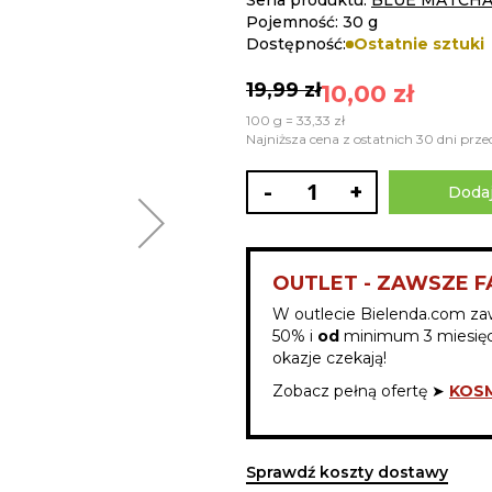
Seria produktu:
BLUE MATCH
Pojemność: 30 g
Dostępność:
Ostatnie sztuki
19,99 zł
10,00 zł
100 g = 33,33 zł
Najniższa cena z ostatnich 30 dni przed
-
+
Dodaj
OUTLET - ZAWSZE F
W outlecie Bielenda.com za
50% i
od
minimum 3 miesięc
okazje czekają!
Zobacz pełną ofertę ➤
KOSM
Sprawdź koszty dostawy