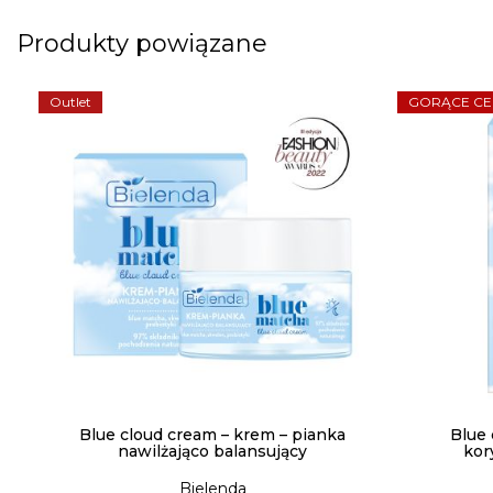
Produkty powiązane
Outlet
GORĄCE CE
Blue cloud cream – krem – pianka
Blue 
nawilżająco balansujący
kor
Bielenda