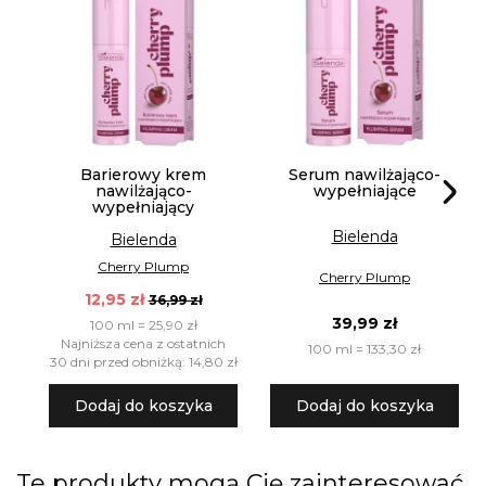
Barierowy krem
Serum nawilżająco-
nawilżająco-
wypełniające
wypełniający
Bielenda
Bielenda
Cherry Plump
Cherry Plump
12,95 zł
36,99 zł
39,99 zł
100 ml = 25,90 zł
Najniższa cena z ostatnich
100 ml = 133,30 zł
30 dni przed obniżką: 14,80 zł
Dodaj do koszyka
Dodaj do koszyka
Te produkty mogą Cię zainteresować