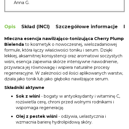
Anna G.
Opis
Skład (INCI)
Szczegółowe informacje
R
Mleczna esencja nawilżająco-tonizująca Cherry Plump
Bielenda
to kosmetyk o nowoczesnej, wielozadaniowej
formule, która łączy właściwości toniku i serum. Dzięki
lekkiej, aksamitnej konsystencji oraz aromatowi soczystych
wiśni, esencja zapewnia skórze intensywne nawodnienie,
przywraca jej równowagę i wspiera naturalne procesy
regeneracyjne. W zależności od ilości aplikowanych warstw,
działa jako tonik lub jako głęboko nawilżające serum.
Składniki aktywne
Sok z wiśni
- bogaty w antyoksydanty i witaminę C,
rozświetla cerę, chroni przed wolnymi rodnikami i
wspomaga regenerację.
Olej z pestek wiśni
- odżywia, uelastycznia i
wzmacnia barierę hydrolipidową skóry.