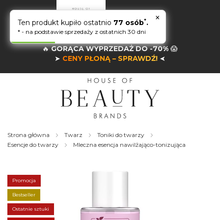
×
*
Ten produkt kupiło ostatnio
77 osób
.
* - na podstawie sprzedaży z ostatnich 30 dni
🔥
GORĄCA WYPRZEDAŻ DO -70%
😱
➤
CENY PŁONĄ – SPRAWDŹ!
➤
Strona główna
Twarz
Toniki do twarzy
Esencje do twarzy
Mleczna esencja nawilżająco-tonizująca
Skip
to
the
Promocja
end
of
Bestseller
the
Ostatnie sztuki
images