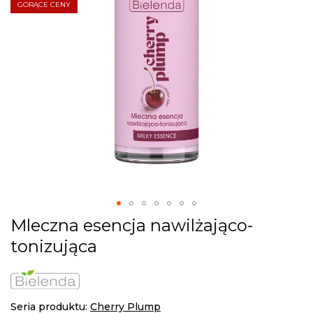
gallery
GORĄCE CENY
Skip
Mleczna esencja nawilżająco-
to
tonizująca
the
beginning
of
the
images
Seria produktu:
Cherry Plump