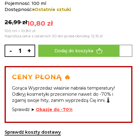
gallery
Pojemność: 100 ml
Dostępność:
Ostatnie sztuki
26,99 zł
10,80 zł
100 ml = 10,80 zł
Najniższa cena z ostatnich 30 dni przed obniżką: 12,15 zł
-
+
Dodaj do koszyka
CENY PŁONĄ 🔥
Gorąca Wyprzedaż właśnie nabrała temperatury!
Odkryj kosmetyki przecenione nawet do -70% i
zgarnij swoje hity, zanim wyprzedzą Cię inni. 🌡️
Sprawdź ➤
Okazje do -70%
Sprawdź koszty dostawy