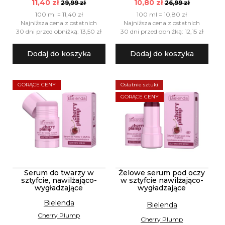
11,40 zł
10,80 zł
29,99 zł
26,99 zł
100 ml = 11,40 zł
100 ml = 10,80 zł
Najniższa cena z ostatnich
Najniższa cena z ostatnich
30 dni przed obniżką: 13,50 zł
30 dni przed obniżką: 12,15 zł
Dodaj do koszyka
Dodaj do koszyka
GORĄCE CENY
Ostatnie sztuki
GORĄCE CENY
Serum do twarzy w
Żelowe serum pod oczy
sztyfcie, nawilżająco-
w sztyfcie nawilżająco-
wygładzające
wygładzające
Bielenda
Bielenda
Cherry Plump
Cherry Plump