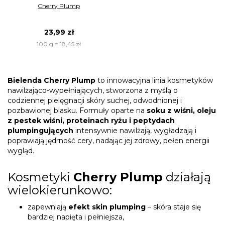
Cherry Plump
23,99 zł
100 g = 18,45 zł
Bielenda Cherry Plump
to innowacyjna linia kosmetyków
nawilżająco-wypełniających, stworzona z myślą o
codziennej pielęgnacji skóry suchej, odwodnionej i
pozbawionej blasku. Formuły oparte na
soku z wiśni, oleju
z pestek wiśni, proteinach ryżu i peptydach
plumpingujących
intensywnie nawilżają, wygładzają i
poprawiają jędrność cery, nadając jej zdrowy, pełen energii
wygląd.
Kosmetyki
Cherry Plump
działają
wielokierunkowo:
zapewniają
efekt skin plumping
– skóra staje się
bardziej napięta i pełniejsza,