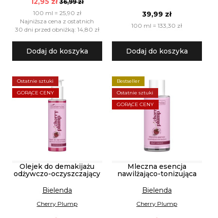
12,95 zł
36,99 zł
100 ml = 25,90 zł
39,99 zł
Najniższa cena z ostatnich
100 ml = 133,30 zł
30 dni przed obniżką: 14,80 zł
Dodaj do koszyka
Dodaj do koszyka
Ostatnie sztuki
Bestseller
GORĄCE CENY
Ostatnie sztuki
GORĄCE CENY
Olejek do demakijażu
Mleczna esencja
odżywczo-oczyszczający
nawilżająco-tonizująca
Bielenda
Bielenda
Cherry Plump
Cherry Plump