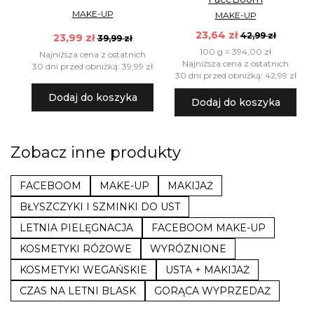
MAKE-UP
MAKE-UP
23,64 zł
42,99 zł
23,99 zł
39,99 zł
100 g = 394,00 zł
Najniższa cena z ostatnich
Najniższa cena z ostatnich
30 dni przed obniżką: 39,99 zł
30 dni przed obniżką: 42,99 zł
Dodaj do koszyka
Dodaj do koszyka
Zobacz inne produkty
FACEBOOM
MAKE-UP
MAKIJAŻ
BŁYSZCZYKI I SZMINKI DO UST
LETNIA PIELĘGNACJA
FACEBOOM MAKE-UP
KOSMETYKI RÓŻOWE
WYRÓZNIONE
KOSMETYKI WEGAŃSKIE
USTA + MAKIJAŻ
CZAS NA LETNI BLASK
GORĄCA WYPRZEDAŻ