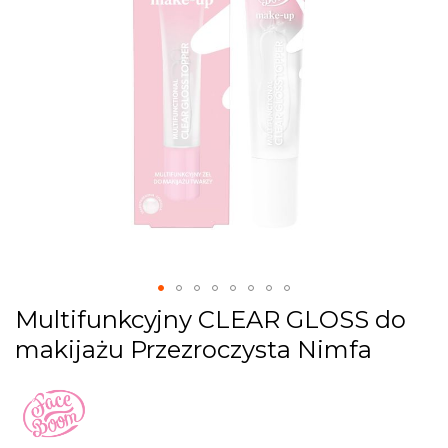
gallery
Skip
Multifunkcyjny CLEAR GLOSS do
to
makijażu Przezroczysta Nimfa
the
beginning
of
the
images