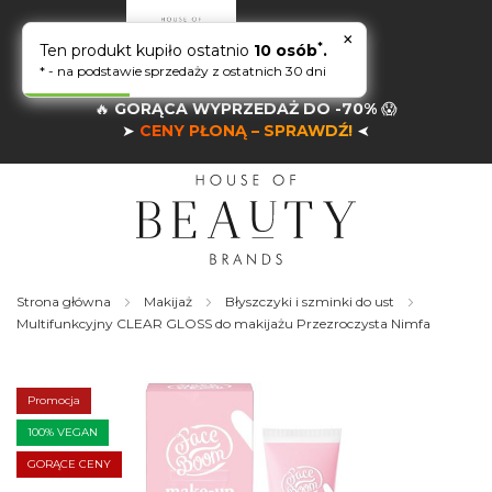
×
*
Ten produkt kupiło ostatnio
10 osób
.
* - na podstawie sprzedaży z ostatnich 30 dni
🔥
GORĄCA WYPRZEDAŻ DO -70%
😱
➤
CENY PŁONĄ – SPRAWDŹ!
➤
Strona główna
Makijaż
Błyszczyki i szminki do ust
Multifunkcyjny CLEAR GLOSS do makijażu Przezroczysta Nimfa
Skip
to
the
Promocja
end
of
100% VEGAN
the
GORĄCE CENY
images