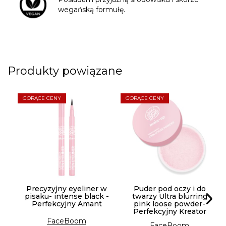
wegańską formułę.
Produkty powiązane
GORĄCE CENY
GORĄCE CENY
Precyzyjny eyeliner w
Puder pod oczy i do
pisaku- intense black -
twarzy Ultra blurring
Perfekcyjny Amant
pink loose powder-
Perfekcyjny Kreator
FaceBoom
FaceBoom