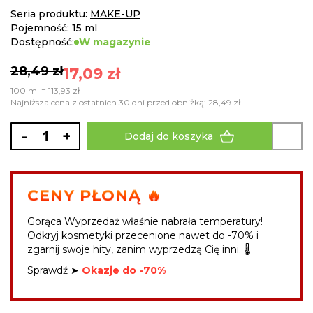
gallery
Seria produktu:
MAKE-UP
Pojemność: 15 ml
Dostępność:
W magazynie
28,49 zł
17,09 zł
100 ml = 113,93 zł
Najniższa cena z ostatnich 30 dni przed obniżką: 28,49 zł
-
+
Dodaj do koszyka
CENY PŁONĄ 🔥
Gorąca Wyprzedaż właśnie nabrała temperatury!
Odkryj kosmetyki przecenione nawet do -70% i
zgarnij swoje hity, zanim wyprzedzą Cię inni. 🌡️
Sprawdź ➤
Okazje do -70%