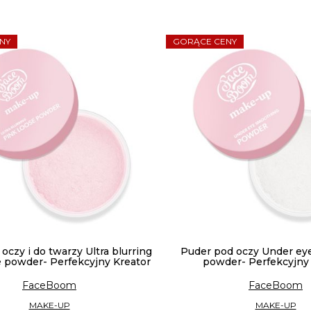
NY
GORĄCE CENY
oczy i do twarzy Ultra blurring
Puder pod oczy Under ey
e powder- Perfekcyjny Kreator
powder- Perfekcyjny 
FaceBoom
FaceBoom
MAKE-UP
MAKE-UP