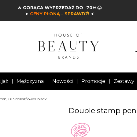
🔥
GORĄCA WYPRZEDAŻ DO -70%
😱
➤
CENY PŁONĄ – SPRAWDŹ!
➤
ijaż
Mężczyzna
Nowości
Promocje
Zestawy
en, 01 Smile&flower black
Double stamp pen,