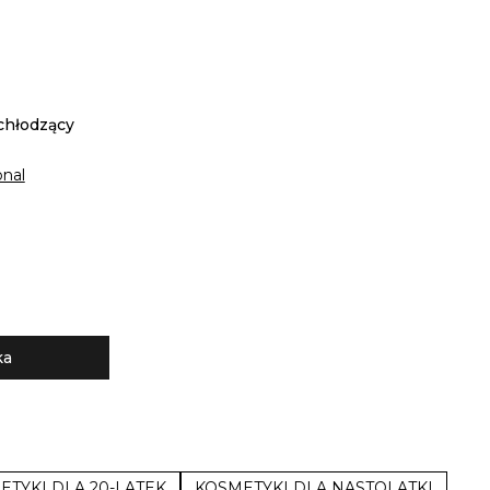
 chłodzący
onal
ka
ETYKI DLA 20-LATEK
KOSMETYKI DLA NASTOLATKI