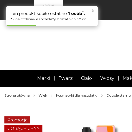
×
*
Ten produkt kupiło ostatnio
1 osób
.
* - na podstawie sprzedaży z ostatnich 30 dni
Marki
Twarz
Ciało
Włosy
Mak
Strona główna
Wiek
Kosmetyki dla nastolatki
Double stamp p
Skip
to
the
Promocja
end
of
GORĄCE CENY