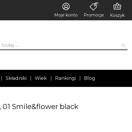
Moje konto
Promocje
Koszyk
Składniki
Wiek
Rankingi
Blog
 01 Smile&flower black