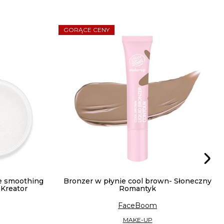
GORĄCE CENY
e smoothing
Bronzer w płynie cool brown- Słoneczny
Kreator
Romantyk
FaceBoom
MAKE-UP