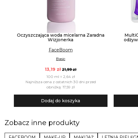
Oczyszczająca woda micelarna Zaradna
Multi
Wizjonerka
odżyw
FaceBoom
Basic
13,19 zł
21,99 zł
100 ml = 2,64 zł
Najniższa cena z ostatnich 30 dni przed
obniżką: 17,59 zł
Dodaj do koszyka
Zobacz inne produkty
FACEBOOM
MAKE-UP
MAKIJAŻ
LETNIA PIELĘG