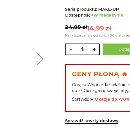
Seria produktu:
MAKE-UP
Dostępność:
W magazynie
24,99 zł
14,99 zł
Najniższa cena z ostatnich 30 dni prze
-
+
Dodaj
CENY PŁONĄ 🔥
Gorąca Wyprzedaż właśnie n
do -70% i zgarnij swoje hity, 
Sprawdź ➤
Okazje do -70%
Sprawdź koszty dostawy