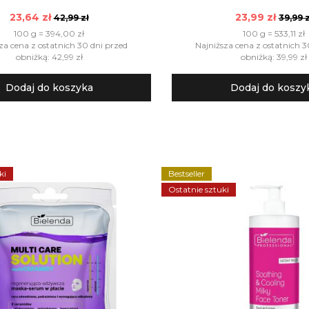
23,64 zł
23,99 zł
42,99 zł
39,99 z
100 g = 394,00 zł
100 g = 533,11 zł
za cena z ostatnich 30 dni przed
Najniższa cena z ostatnich 3
obniżką: 42,99 zł
obniżką: 39,99 zł
Dodaj do koszyka
Dodaj do koszy
ki
Bestseller
Ostatnie sztuki