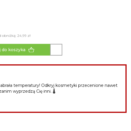
d obniżką: 24,99 zł
 do koszyka
abrała temperatury! Odkryj kosmetyki przecenione nawet
zanim wyprzedzą Cię inni. 🌡️