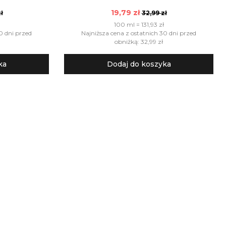
19,79 zł
ł
32,99 zł
100 ml = 131,93 zł
0 dni przed
Najniższa cena z ostatnich 30 dni przed
obniżką: 32,99 zł
ka
Dodaj do koszyka