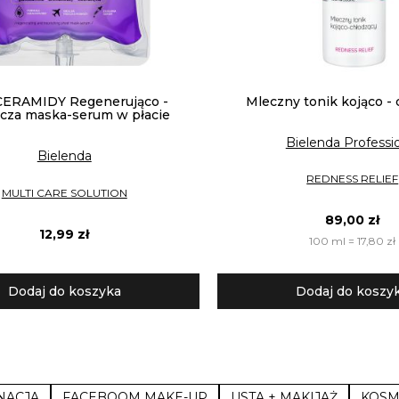
CERAMIDY Regenerująco -
Mleczny tonik kojąco -
cza maska-serum w płacie
Bielenda Professi
Bielenda
REDNESS RELIEF
MULTI CARE SOLUTION
89,00 zł
12,99 zł
100 ml = 17,80 zł
Dodaj do koszyka
Dodaj do koszy
NACJA
FACEBOOM MAKE-UP
USTA + MAKIJAŻ
KOSM