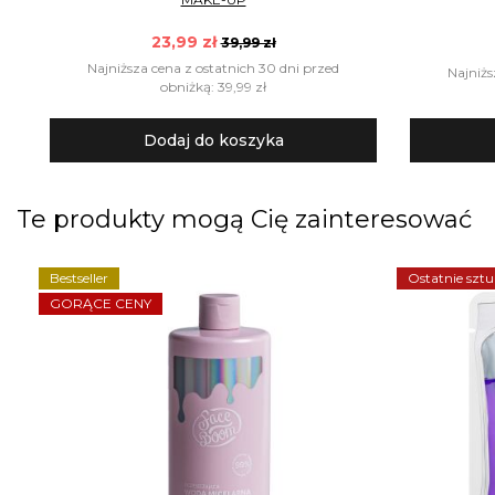
23,99 zł
39,99 zł
Najniższa cena z ostatnich 30 dni przed
Najniżs
obniżką: 39,99 zł
Dodaj do koszyka
Te produkty mogą Cię zainteresować
Bestseller
Ostatnie sztu
GORĄCE CENY