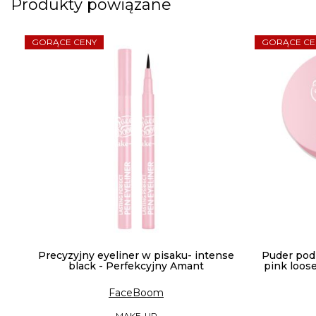
Produkty powiązane
GORĄCE CENY
GORĄCE CE
Precyzyjny eyeliner w pisaku- intense
Puder pod 
black - Perfekcyjny Amant
pink loos
FaceBoom
MAKE-UP