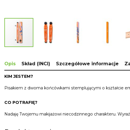
Skip
to
the
Opis
Skład (INCI)
Szczegółowe informacje
Za
beginning
of
KIM JESTEM?
the
images
Pisakiem z dwoma końcówkami stemplującymi o kształcie emo
gallery
CO POTRAFIĘ?
Nadaję Twojemu makijażowi niecodzinnego charakteru. Wyraź 