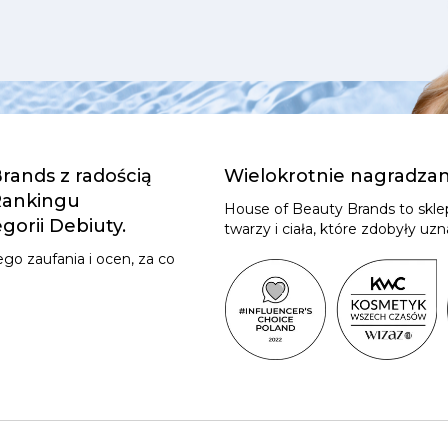
rands z radością
Wielokrotnie nagradza
 Rankingu
House of Beauty Brands to skl
orii Debiuty.
twarzy i ciała, które zdobyły u
go zaufania i ocen, za co