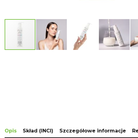
Skip
to
the
beginning
of
the
images
gallery
Opis
Skład (INCI)
Szczegółowe informacje
R