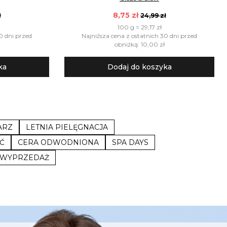
8,75 zł
ł
24,99 zł
100 g = 29,17 zł
0 dni przed
Najniższa cena z ostatnich 30 dni przed
obniżką: 10,00 zł
ka
Dodaj do koszyka
ARZ
LETNIA PIELĘGNACJA
Ć
CERA ODWODNIONA
SPA DAYS
 WYPRZEDAŻ