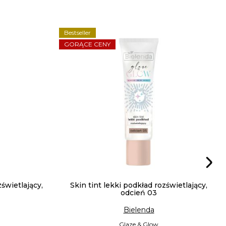
Bestseller
GORĄCE CENY
zświetlający,
Skin tint lekki podkład rozświetlający,
odcień 03
Bielenda
Glaze & Glow