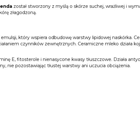
lenda
został stworzony z myślą o skórze suchej, wrażliwej i wym
skórę złagodzoną.
ulsji, który wspiera odbudowę warstwy lipidowej naskórka. Cer
 i działaniem czynników zewnętrznych. Ceramiczne mleko działa k
itaminę E, fitosterole i nienasycone kwasy tłuszczowe. Działa a
, nie pozostawiając tłustej warstwy ani uczucia obciążenia.