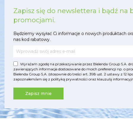
Zapisz się do newslettera i bądź na 
promocjami.
Będziemy wysyłać Ci informacje o nowych produktach or
nas kod rabatowy.
Wyrażam zgodę na przekazywanie przez Bielenda Group S.A. drog
zawierających informacje dostosowane do moich preferencji np. o pro
Bielenda Group S.A. (stosownie do treści art. 398 ust. 2 ustawy z 12 
zapoznałem/am się z
polityką prywatności
oraz
klauzulą informac
Zapisz mnie