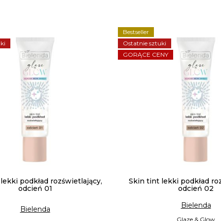
Bestseller
ki
Ostatnie sztuki
GORĄCE CENY
 lekki podkład rozświetlający,
Skin tint lekki podkład ro
odcień 01
odcień 02
Bielenda
Bielenda
Glaze & Glow