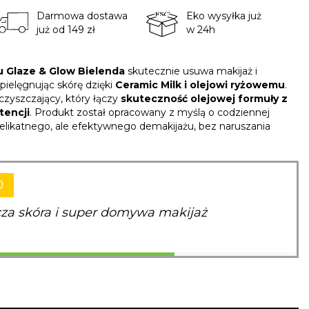
Darmowa dostawa
Eko wysyłka już
już od 149 zł
w 24h
u Glaze & Glow Bielenda
skutecznie usuwa makijaż i
pielęgnując skórę dzięki
Ceramic Milk i olejowi ryżowemu
.
yszczający, który łączy
skuteczność
olejowej formuły z
tencji
. Produkt został opracowany z myślą o codziennej
delikatnego, ale efektywnego demakijażu, bez naruszania
0
cza skóra i super domywa makijaż