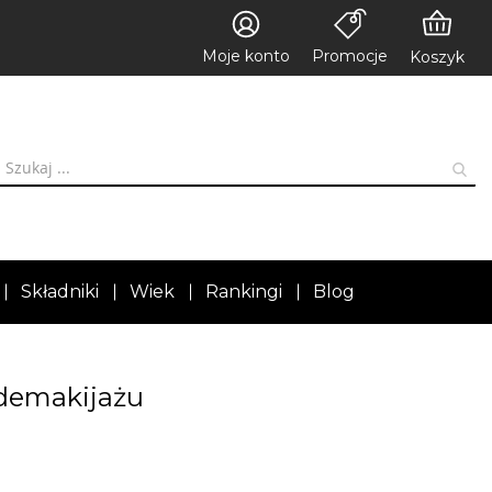
Moje konto
Promocje
Koszyk
Składniki
Wiek
Rankingi
Blog
 demakijażu