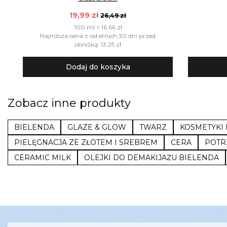
19,99 zł
26,49 zł
100 ml = 16,66 zł
Najniższa cena z ostatnich 30 dni przed
obniżką: 13,25 zł
Dodaj do koszyka
Zobacz inne produkty
BIELENDA
GLAZE & GLOW
TWARZ
KOSMETYKI
PIELĘGNACJA ZE ZŁOTEM I SREBREM
CERA
POTR
CERAMIC MILK
OLEJKI DO DEMAKIJAŻU BIELENDA