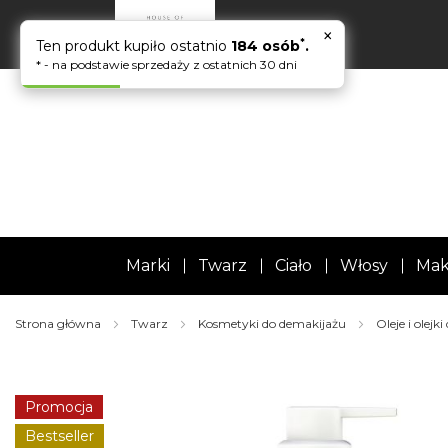
×
*
Ten produkt kupiło ostatnio
184 osób
.
* - na podstawie sprzedaży z ostatnich 30 dni
Marki
Twarz
Ciało
Włosy
Mak
Strona główna
Twarz
Kosmetyki do demakijażu
Oleje i olejk
Skip
to
the
Promocja
end
of
Bestseller