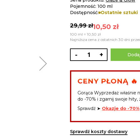
Seria produktu:
Glaze & Glow
Pojemność: 100 ml
Dostępność:
Ostatnie sztuki
29,99 zł
10,50 zł
100 ml = 10,50 zł
Najniższa cena z ostatnich 30 dni prze
-
+
Dodaj
CENY PŁONĄ 🔥
Gorąca Wyprzedaż właśnie n
do -70% i zgarnij swoje hity, 
Sprawdź ➤
Okazje do -70%
Sprawdź koszty dostawy