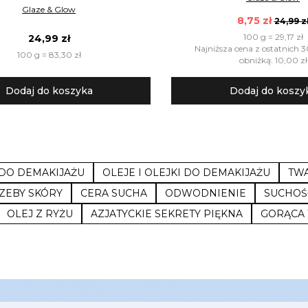
Glaze & Glow
8,75 zł
24,99 z
100 g = 29,17 zł
24,99 zł
Najniższa cena z ostatnich 3
100 g = 83,30 zł
obniżką: 10,00 zł
Dodaj do koszyka
Dodaj do koszy
 DO DEMAKIJAŻU
OLEJE I OLEJKI DO DEMAKIJAŻU
TW
ZEBY SKÓRY
CERA SUCHA
ODWODNIENIE
SUCHOŚ
OLEJ Z RYŻU
AZJATYCKIE SEKRETY PIĘKNA
GORĄCA