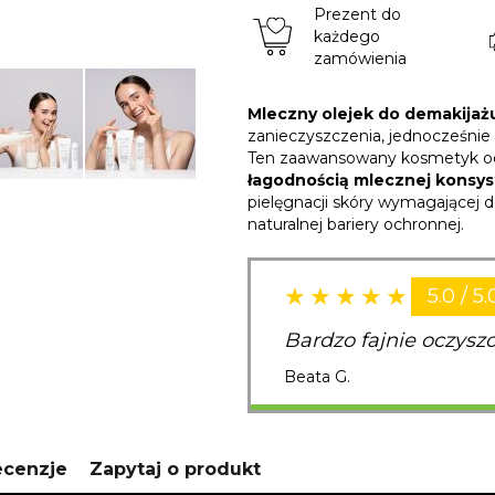
Prezent do
każdego
zamówienia
Mleczny olejek do demakijaż
zanieczyszczenia, jednocześnie 
Ten zaawansowany kosmetyk ocz
łagodnością mlecznej konsys
pielęgnacji skóry wymagającej 
naturalnej bariery ochronnej.
5.0 / 5.
Bardzo fajnie oczysz
Beata G.
ecenzje
Zapytaj o produkt