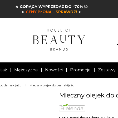
🔥
GORĄCA WYPRZEDAŻ DO -70%
😱
➤
CENY PŁONĄ – SPRAWDŹ!
➤
ijaż
Mężczyzna
Nowości
Promocje
Zestawy
i do demakijażu
Mleczny olejek do demakijażu
Mleczny olejek do