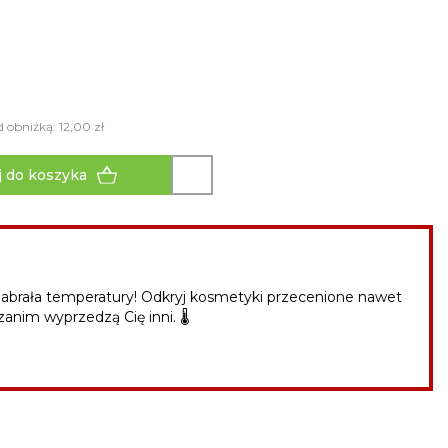
d obniżką: 12,00 zł
 do koszyka
abrała temperatury! Odkryj kosmetyki przecenione nawet
zanim wyprzedzą Cię inni. 🌡️