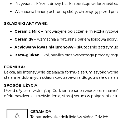
Przywraca skórze zdrowy blask i redukuje widoczność s
Wzmacnia barierę ochronną skóry, chroniąc ją przed pr
SKŁADNIKI AKTYWNE:
Ceramic Milk
– innowacyjne połączenie mleczka ryżoweg
Ceramidy
– wzmacniają naturalną barierę lipidową skóry
Acylowany kwas hialuronowy
– skutecznie zatrzymuje 
Beta-glukan
– koi, nawilża oraz wspomaga procesy rege
FORMUŁA:
Lekka, ale intensywnie działająca formuła serum szybko wchłan
starannie dobranych składników zapewnia długotrwałe działani
SPOSÓB UŻYCIA:
Przed użyciem wstrząśnij. Codziennie rano i wieczorem nanie
efekt nawilżenia i rozświetlenia, stosuj serum w połączeniu z
CERAMIDY
To naturalny składnik lipidów skóry. Gdy ich