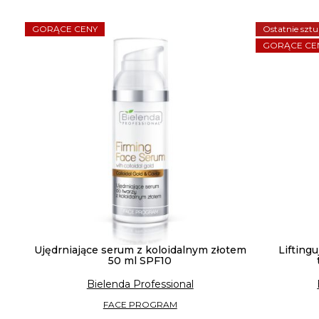
GORĄCE CENY
Ostatnie sztu
GORĄCE CE
Ujędrniające serum z koloidalnym złotem
Lifting
50 ml SPF10
Bielenda Professional
FACE PROGRAM