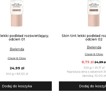
 lekki podkład rozświetlający,
Skin tint lekki podkład ro
odcień 01
odcień 02
Bielenda
Bielenda
Glaze & Glow
Glaze & Glow
8,75 zł
24,99 z
100 g = 29,17 zł
24,99 zł
Najniższa cena z ostatnich 3
100 g = 83,30 zł
obniżką: 10,00 zł
Dodaj do koszyka
Dodaj do koszy