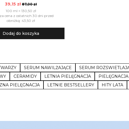
39,15 zł
87,00 zł
100 ml = 130,50 zł
za cena z ostatnich 30 dni przed
obniżką: 43,50 zł
Dodaj do koszyka
TWARZY
SERUM NAWILŻAJĄCE
SERUM ROZŚWIETLAJ
OWY
CERAMIDY
LETNIA PIELĘGNACJA
PIELĘGNACJA
ZNA PIELĘGNACJA
LETNIE BESTSELLERY
HITY LATA