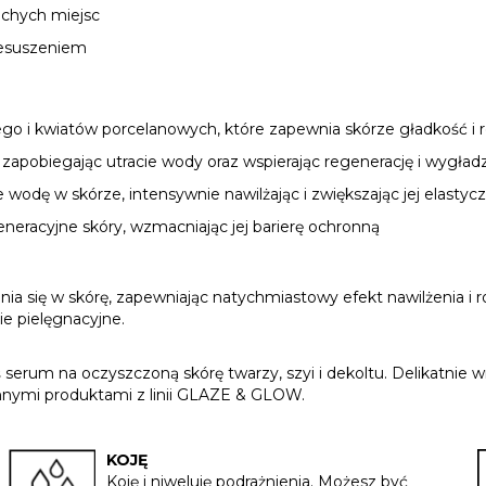
uchych miejsc
zesuszeniem
o i kwiatów porcelanowych, które zapewnia skórze gładkość i r
, zapobiegając utracie wody oraz wspierając regenerację i wygła
wodę w skórze, intensywnie nawilżając i zwiększając jej elastyc
neracyjne skóry, wzmacniając jej barierę ochronną
ia się w skórę, zapewniając natychmiastowy efekt nawilżenia i ro
e pielęgnacyjne.
ś serum na oczyszczoną skórę twarzy, szyi i dekoltu. Delikatni
 innymi produktami z linii GLAZE & GLOW.
KOJĘ
Koję i niweluję podrażnienia. Możesz być