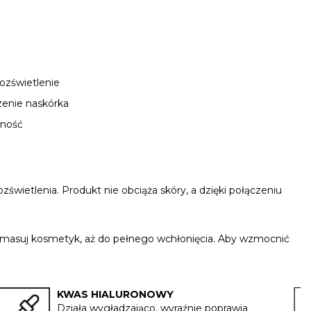
ozświetlenie
dzenie naskórka
zność
zświetlenia. Produkt nie obciąża skóry, a dzięki połączeniu
e wmasuj kosmetyk, aż do pełnego wchłonięcia. Aby wzmocnić
KWAS HIALURONOWY
Działa wygładzająco, wyraźnie poprawia