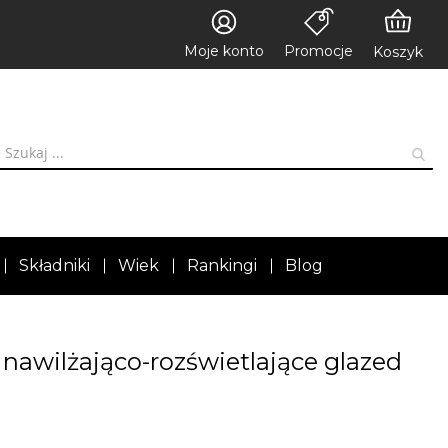
Moje konto
Promocje
Koszyk
Składniki
Wiek
Rankingi
Blog
nawilżająco-rozświetlające glazed