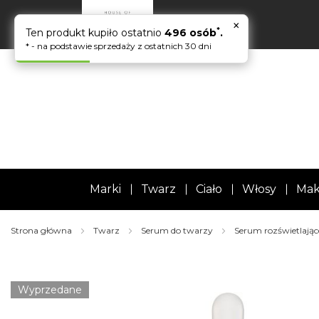
×
*
Ten produkt kupiło ostatnio
496 osób
.
* - na podstawie sprzedaży z ostatnich 30 dni
Marki
Twarz
Ciało
Włosy
Mak
Strona główna
Twarz
Serum do twarzy
Serum rozświetlając
Skip
to
the
Wyprzedane
end
of