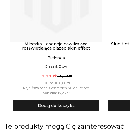
Mleczko - esencja nawilżająco
Skin tint
rozświetlająca glazed skin effect
Bielenda
Glaze & Glow
19,99 zł
26,49 zł
100 ml = 16,66 zł
Najniższa cena z ostatnich 30 dni przed
obniżką: 13,25 zł
Dodaj do koszyka
Te produkty mogą Cię zainteresować