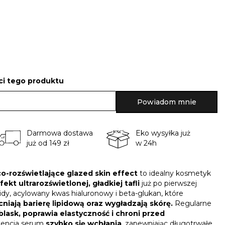
i tego produktu
Powiadom mnie
Darmowa dostawa
Eko wysyłka już
już od 149 zł
w 24h
o-rozświetlające glazed skin
effect
to idealny kosmetyk
fekt ultrarozświetlonej, gładkiej tafli
już po pierwszej
midy, acylowany kwas hialuronowy i beta-glukan, które
niają barierę lipidową oraz wygładzają skórę.
Regularne
lask, poprawia elastyczność i chroni przed
stencja serum
szybko się wchłania
, zapewniając długotrwałe