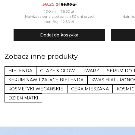
38,25 zł
85,00 zł
100 ml = 76,50 zł
Najniższa cena z ostatnich 30 dni przed
Najniżs
obniżką: 42,50 zł
Dodaj do koszyka
Zobacz inne produkty
BIELENDA
GLAZE & GLOW
TWARZ
SERUM DO 
SERUM NAWILŻAJĄCE BIELENDA
KWAS HIALURON
KOSMETYKI WEGAŃSKIE
CERA MIESZANA
KOSMIC
DZIEŃ MATKI