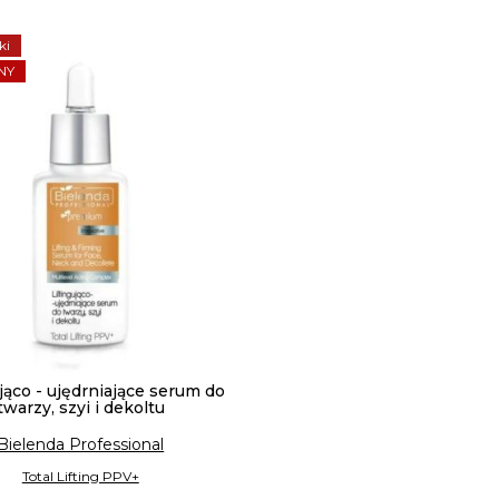
ki
NY
ująco - ujędrniające serum do
twarzy, szyi i dekoltu
Bielenda Professional
Total Lifting PPV+