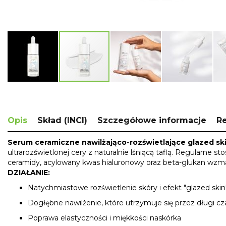
Skip
to
the
beginning
Opis
Skład (INCI)
Szczegółowe informacje
R
of
the
Serum ceramiczne nawilżająco-rozświetlające glazed sk
images
ultrarozświetlonej cery z naturalnie lśniącą taflą. Regularne
gallery
ceramidy, acylowany kwas hialuronowy oraz beta-glukan wzmacn
DZIAŁANIE:
Natychmiastowe rozświetlenie skóry i efekt "glazed skin
Dogłębne nawilżenie, które utrzymuje się przez długi cz
Poprawa elastyczności i miękkości naskórka