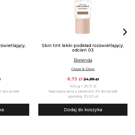
zświetlający,
Skin tint lekki podkład rozświetlający,
odcień 03
Bielenda
Glaze & Glow
8,75 zł
ł
24,99 zł
100 g = 29,17 zł
0 dni przed
Najniższa cena z ostatnich 30 dni przed
obniżką: 10,00 zł
ka
Dodaj do koszyka