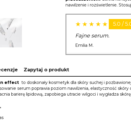
nawilżenie i rozświetlenie. Sto
5.0 / 5.
Fajne serum.
Emilia M.
ecenzje
Zapytaj o produkt
in effect
to doskonały kosmetyk dla skóry suchej i pozbawionej b
 stosowanie serum poprawia poziom nawilżenia, elastyczność skór
ia barierę lipidową, zapobiega utracie wilgoci i wygładza skórę
"
as