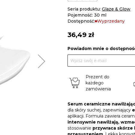
Seria produktu:
Glaze & Glow
Pojemność: 30 ml
Dostępność:
Wyprzedany
36,49 zł
Powiadom mnie o dostępnośc
Prezent do
każdego
zamówienia
Serum ceramiczne nawilżając
dla skóry suchej, zapewniający
e
aplikacji. Formuła zawiera cera
intensywnie nawilżają, wzmac
stosowanie
przywraca skórze b
przesuszeniem
. Lekka konsy