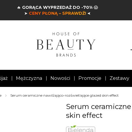
🔥
GORĄCA WYPRZEDAŻ DO -70%
😱
➤
CENY PŁONĄ – SPRAWDŹ!
➤
ijaż
Mężczyzna
Nowości
Promocje
Zestawy
e
Serum ceramiczne nawilżająco-rozświetlające glazed skin effect
Serum ceramiczne 
skin effect