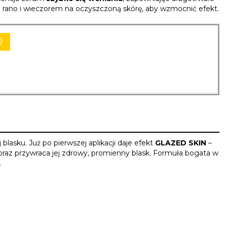
suj rano i wieczorem na oczyszczoną skórę, aby wzmocnić efekt.
0
lasku. Już po pierwszej aplikacji daje efekt
GLAZED SKIN
–
y oraz przywraca jej zdrowy, promienny blask. Formuła bogata w
.