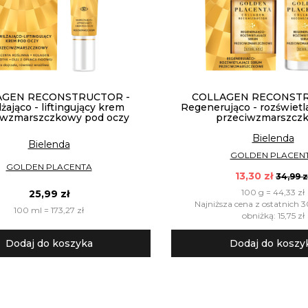
AGEN RECONSTRUCTOR -
COLLAGEN RECONSTR
żająco - liftingujący krem
Regenerująco - rozświetl
iwzmarszczkowy pod oczy
przeciwzmarszcz
Bielenda
Bielenda
GOLDEN PLACEN
GOLDEN PLACENTA
13,30 zł
34,99 z
100 g = 44,33 zł
25,99 zł
Najniższa cena z ostatnich 3
100 ml = 173,27 zł
obniżką: 15,75 zł
Dodaj do koszyka
Dodaj do koszy