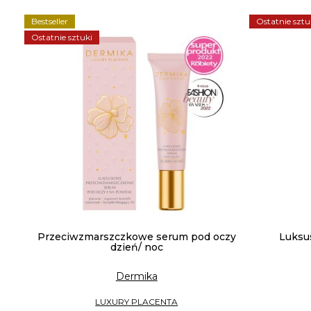
Bestseller
Ostatnie sztu
Ostatnie sztuki
Przeciwzmarszczkowe serum pod oczy
Luksu
dzień/ noc
Dermika
LUXURY PLACENTA