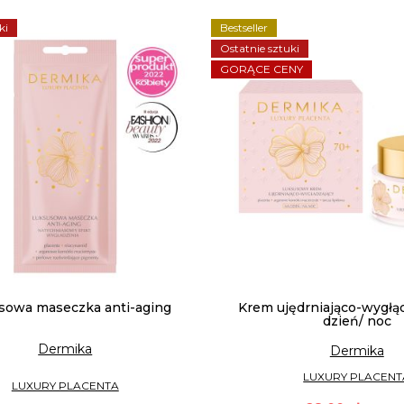
ki
Bestseller
Ostatnie sztuki
GORĄCE CENY
sowa maseczka anti-aging
Krem ujędrniająco-wygłą
dzień/ noc
Dermika
Dermika
LUXURY PLACENT
LUXURY PLACENTA