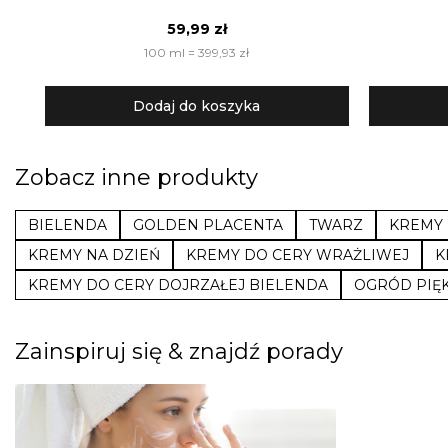
59,99 zł
100 ml = 399,93 zł
Dodaj do koszyka
Zobacz inne produkty
BIELENDA
GOLDEN PLACENTA
TWARZ
KREMY
KREMY NA DZIEŃ
KREMY DO CERY WRAŻLIWEJ
K
KREMY DO CERY DOJRZAŁEJ BIELENDA
OGRÓD PIĘ
Zainspiruj się & znajdź porady