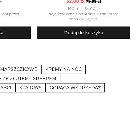
32,00 zł
ł
79,99 zł
100 ml = 64,00 zł
0 dni przed
Najniższa cena z ostatnich 30 dni przed
obniżką: 79,99 zł
ka
Dodaj do koszyka
ZMARSZCZKOWE
KREMY NA NOC
A ZE ZŁOTEM I SREBREM
ABCI
SPA DAYS
GORĄCA WYPRZEDAŻ