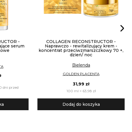
UCTOR -
COLLAGEN RECONSTRUCTOR -
ające serum
Naprawczo - rewitalizujący krem -
kowe
koncentrat przeciwzmarszczkowy 70 +,
dzień/ noc
Bielenda
TA
GOLDEN PLACENTA
ł
31,99 zł
0 dni przed
100 ml = 63,98 zł
ka
Dodaj do koszyka