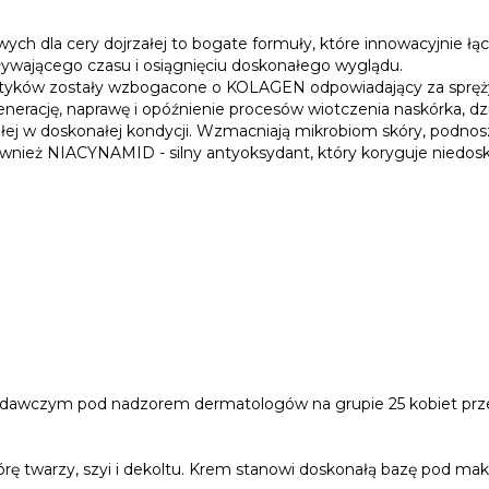
ch dla cery dojrzałej to bogate formuły, które innowacyjnie łą
ywającego czasu i osiągnięciu doskonałego wyglądu.
tyków zostały wzbogacone o KOLAGEN odpowiadający za sprężyst
enerację, naprawę i opóźnienie procesów wiotczenia naskórka, d
j w doskonałej kondycji. Wzmacniają mikrobiom skóry, podnoszą
nież NIACYNAMID - silny antyoksydant, który koryguje niedosko
badawczym pod nadzorem dermatologów na grupie 25 kobiet prze
 twarzy, szyi i dekoltu. Krem stanowi doskonałą bazę pod maki