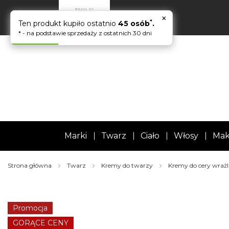
×
*
Ten produkt kupiło ostatnio
45 osób
.
* - na podstawie sprzedaży z ostatnich 30 dni
Marki
Twarz
Ciało
Włosy
Mak
Strona główna
Twarz
Kremy do twarzy
Kremy do cery wrażl
Skip
to
the
Promocja
end
of
GORĄCE CENY