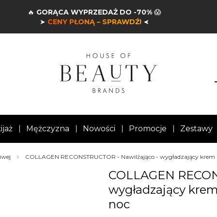
🔥
GORĄCA WYPRZEDAŻ DO -70%
😱
➤
CENY PŁONĄ – SPRAWDŹ!
➤
ijaż
Mężczyzna
Nowości
Promocje
Zestawy
iwej
COLLAGEN RECONSTRUCTOR - Nawilżająco - wygładzający krem p
COLLAGEN RECONS
wygładzający krem
noc