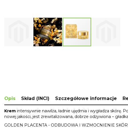
Skip
to
the
beginning
of
the
images
gallery
Opis
Skład (INCI)
Szczegółowe informacje
R
Krem
intensywnie nawilża, ładnie ujędrnia i wygładza skórę. 
nowej jakości, jest zrewitalizowana, dobrze odżywiona – gładk
GOLDEN PLACENTA - ODBUDOWA I WZMOCNIENIE SKÓR