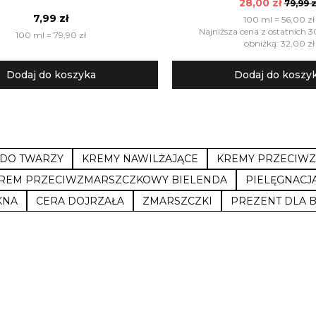
28,00 zł
79,99 z
7,99 zł
100 ml = 56,00 zł
Najniższa cena z ostatnich 3
100 ml = 79,90 zł
obniżką: 32,00 zł
Dodaj do koszyka
Dodaj do koszy
 DO TWARZY
KREMY NAWILŻAJĄCE
KREMY PRZECIW
REM PRZECIWZMARSZCZKOWY BIELENDA
PIELĘGNACJ
KNA
CERA DOJRZAŁA
ZMARSZCZKI
PREZENT DLA B