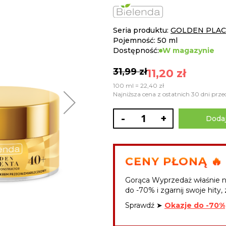
Seria produktu:
GOLDEN PLA
Pojemność: 50 ml
Dostępność:
W magazynie
31,99 zł
11,20 zł
100 ml = 22,40 zł
Najniższa cena z ostatnich 30 dni przed
-
+
Dodaj
CENY PŁONĄ 🔥
Gorąca Wyprzedaż właśnie n
do -70% i zgarnij swoje hity, 
Sprawdź ➤
Okazje do -70%