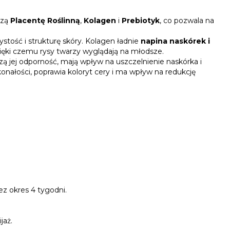
czą
Placentę Roślinną
,
Kolagen
i
Prebiotyk
, co pozwala na
ość i strukturę skóry. Kolagen ładnie
napina naskórek i
zięki czemu rysy twarzy wyglądają na młodsze.
 jej odporność, mają wpływ na uszczelnienie naskórka i
nałości, poprawia koloryt cery i ma wpływ na redukcję
z okres 4 tygodni.
jaż.