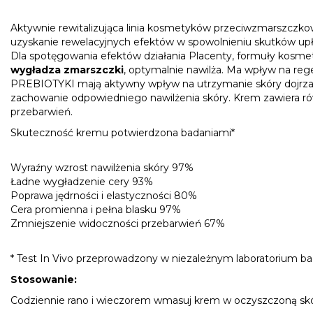
Aktywnie rewitalizująca linia kosmetyków przeciwzmarszczkowy
uzyskanie rewelacyjnych efektów w spowolnieniu skutków upł
Dla spotęgowania efektów działania Placenty, formuły kosme
wygładza zmarszczki
, optymalnie nawilża. Ma wpływ na reg
PREBIOTYKI mają aktywny wpływ na utrzymanie skóry dojrzałe
zachowanie odpowiedniego nawilżenia skóry. Krem zawiera rów
przebarwień.
Skuteczność kremu potwierdzona badaniami*
Wyraźny wzrost nawilżenia skóry 97%
Ładne wygładzenie cery 93%
Poprawa jędrności i elastyczności 80%
Cera promienna i pełna blasku 97%
Zmniejszenie widoczności przebarwień 67%
* Test In Vivo przeprowadzony w niezależnym laboratorium 
Stosowanie:
Codziennie rano i wieczorem wmasuj krem w oczyszczoną skórę