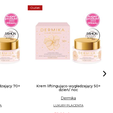
Outlet
dzający 70+
Krem liftingująco-wygładzający 50+
dzień/ noc
Dermika
A
LUXURY PLACENTA