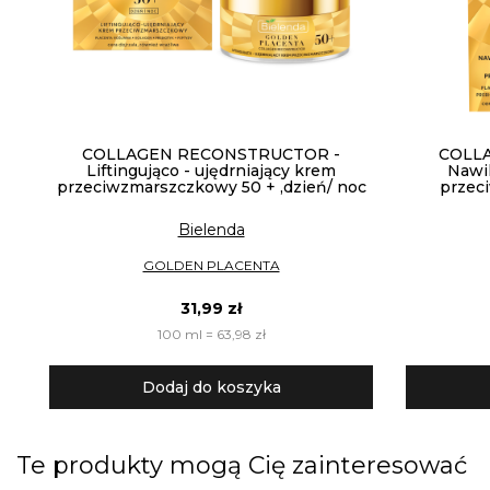
COLLAGEN RECONSTRUCTOR -
COLL
Liftingująco - ujędrniający krem
Nawil
przeciwzmarszczkowy 50 + ,dzień/ noc
przec
Bielenda
GOLDEN PLACENTA
31,99 zł
100 ml = 63,98 zł
Dodaj do koszyka
Te produkty mogą Cię zainteresować