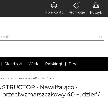
Moje konto
Promocje
Koszyk
Składniki
Wiek
Rankingi
Blog
rzeciwzmarszczkowy 40 +, dzień/ noc
TRUCTOR - Nawilżająco -
 przeciwzmarszczkowy 40 +, dzień/