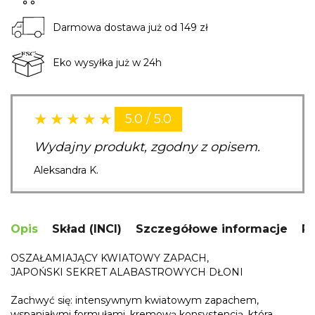
Darmowa dostawa już od 149 zł
Eko wysyłka już w 24h
5.0 / 5.0
Wydajny produkt, zgodny z opisem.
Aleksandra K.
Opis
Skład (INCI)
Szczegółowe informacje
R
OSZAŁAMIAJĄCY
KWIATOWY
ZAPACH
,
JAPOŃSKI
SEKRET
ALABASTROWYCH
DŁONI
Zachwyć się: intensywnym kwiatowym zapachem,
wspaniałymi formułami, kremową konsystencją, która