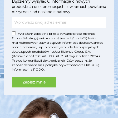
Będziemy wysyłać Ci informacje o nowych
produktach oraz promocjach, a w ramach powitania
otrzymasz od nas kod rabatowy.
Wyrażam zgodę na przekazywanie przez Bielenda
Group S.A. drogą elektroniczną (e-mail i/lub SMS) treści
marketingowych zawierających informacje dostosowane do
moich preferencji np. o promocjach i ofertach specjalnych
dotyczących produktów i usług Bielenda Group S.A.
(stosownie do treści art. 398 ust. 2 ustawy z 12 lipca 2024 r. –
Prawo komunikacji elektronicznej). Oświadczam, że
zapoznałem/am się z
polityką prywatności
oraz
klauzulą
informacyjną RODO
.
Zapisz mnie