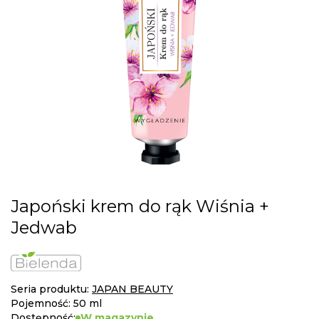
gallery
Skip
Japoński krem do rąk Wiśnia +
to
Jedwab
the
beginning
of
the
images
Seria produktu:
JAPAN BEAUTY
gallery
Pojemność: 50 ml
Dostępność:
W magazynie