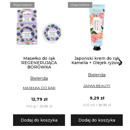
Wyprzedane
Wyprzedane
B
Masełko do rąk
Japoński krem do rąk
REGENERUJĄCA
Kamelia + Olejek ryżowy
BORÓWKA
Bielenda
Bielenda
JAPAN BEAUTY
MASEŁKA DO RĄK
9,29 zł
12,79 zł
100 ml = 18,58 zł
100 g = 25,58 zł
Dodaj do koszyka
Dodaj do koszyka