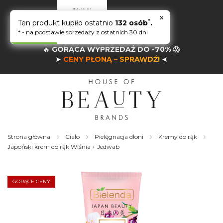
×
*
Ten produkt kupiło ostatnio
132 osób
.
* - na podstawie sprzedaży z ostatnich 30 dni
🔥
GORĄCA WYPRZEDAŻ DO -70%
😱
➤
CENY PŁONĄ – SPRAWDŹ!
➤
Strona główna
Ciało
Pielęgnacja dłoni
Kremy do rąk
Japoński krem do rąk Wiśnia + Jedwab
Skip
to
the
GORĄCE CENY
end
of
the
images