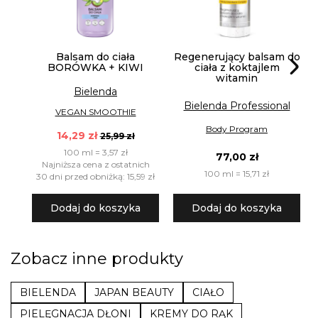
Balsam do ciała
Regenerujący balsam do
BORÓWKA + KIWI
ciała z koktajlem
witamin
Bielenda
Bielenda Professional
VEGAN SMOOTHIE
Body Program
14,29 zł
25,99 zł
100 ml = 3,57 zł
77,00 zł
Najniższa cena z ostatnich
100 ml = 15,71 zł
30 dni przed obniżką: 15,59 zł
Dodaj do koszyka
Dodaj do koszyka
Zobacz inne produkty
BIELENDA
JAPAN BEAUTY
CIAŁO
PIELĘGNACJA DŁONI
KREMY DO RĄK