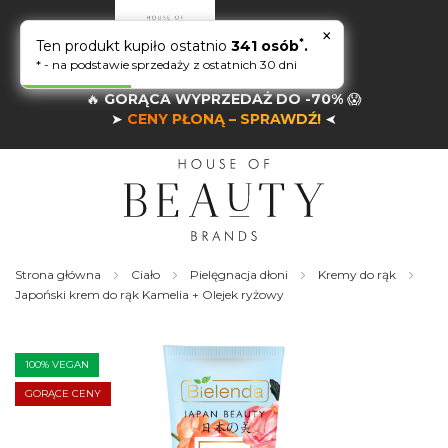
×
*
Ten produkt kupiło ostatnio
341 osób
.
* - na podstawie sprzedaży z ostatnich 30 dni
🔥
GORĄCA WYPRZEDAŻ DO -70%
😱
➤
CENY PŁONĄ – SPRAWDŹ!
➤
Strona główna
Ciało
Pielęgnacja dłoni
Kremy do rąk
Japoński krem do rąk Kamelia + Olejek ryżowy
Skip
to
the
100% VEGAN
end
of
GORĄCE CENY
the
images