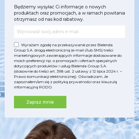
Będziemy wysyłać Ci informacje o nowych
produktach oraz promocjach, a w ramach powitania
otrzymasz od nas kod rabatowy.
Wyrażam zgodę na przekazywanie przez Bielenda
Group S.A. drogą elektroniczną (e-mail i/lub SMS) treści
marketingowych zawierających informacje dostosowane do
moich preferencji np. o promocjach i ofertach specjalnych
dotyczących produktów i usług Bielenda Group S.A.
(stosownie do treści art. 398 ust. 2 ustawy z 12 lipca 2024 r. –
Prawo komunikacji elektronicznej). Oświadczam, że
zapoznałem/am się z
polityką prywatności
oraz
klauzulą
informacyjną RODO
.
Zapisz mnie