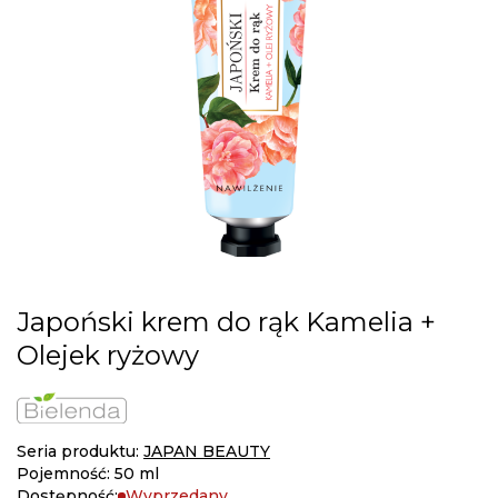
gallery
Skip
Japoński krem do rąk Kamelia +
to
Olejek ryżowy
the
beginning
of
the
images
Seria produktu:
JAPAN BEAUTY
gallery
Pojemność: 50 ml
Dostępność:
Wyprzedany