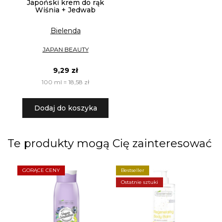
Japoński krem do rąk
Wiśnia + Jedwab
Bielenda
JAPAN BEAUTY
9,29 zł
100 ml = 18,58 zł
Dodaj do koszyka
Te produkty mogą Cię zainteresować
GORĄCE CENY
Bestseller
O
Ostatnie sztuki