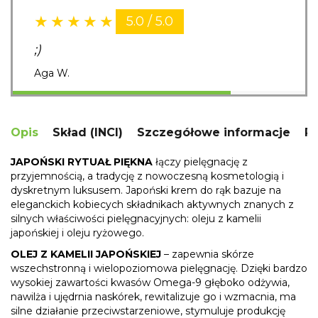
5.0 / 5.0
;)
Aga W.
Opis
Skład (INCI)
Szczegółowe informacje
R
JAPOŃSKI
RYTUAŁ
PIĘKNA
łączy pielęgnację z
przyjemnością, a tradycję z nowoczesną kosmetologią i
dyskretnym luksusem. Japoński krem do rąk bazuje na
eleganckich kobiecych składnikach aktywnych znanych z
silnych właściwości pielęgnacyjnych: oleju z kamelii
japońskiej i oleju ryżowego.
OLEJ
Z
KAMELII
JAPOŃSKIEJ
– zapewnia skórze
wszechstronną i wielopoziomowa pielęgnację. Dzięki bardzo
wysokiej zawartości kwasów Omega-9 głęboko odżywia,
nawilża i ujędrnia naskórek, rewitalizuje go i wzmacnia, ma
silne działanie przeciwstarzeniowe, stymuluje produkcję