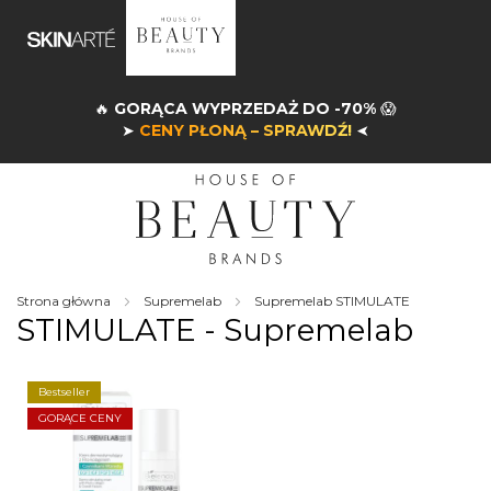
🔥
GORĄCA WYPRZEDAŻ DO -70%
😱
➤
CENY PŁONĄ – SPRAWDŹ!
➤
Strona główna
Supremelab
Supremelab STIMULATE
STIMULATE - Supremelab
Bestseller
GORĄCE CENY