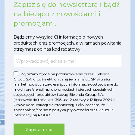
Zapisz się do newslettera i bądź
na bieżąco z nowościami i
promocjami.
Będziemy wysyłać Ci informacje o nowych
produktach oraz promocjach, a w ramach powitania
otrzymasz od nas kod rabatowy.
Wyrażam zgodę na przekazywanie przez Bielenda
Group S.A. drogą elektroniczną (e-mail i/lub SMS) treści
marketingowych zawierających informacje dostosowane do
moich preferencji np. o promocjach i ofertach specjalnych
dotyczących produktów i usług Bielenda Group S.A.
(stosownie do treści art. 398 ust. 2 ustawy z 12 lipca 2024 r. –
Prawo komunikacji elektronicznej). Oświadczam, że
zapoznałem/am się z
polityką prywatności
oraz
klauzulą
informacyjną RODO
.
Zapisz mnie